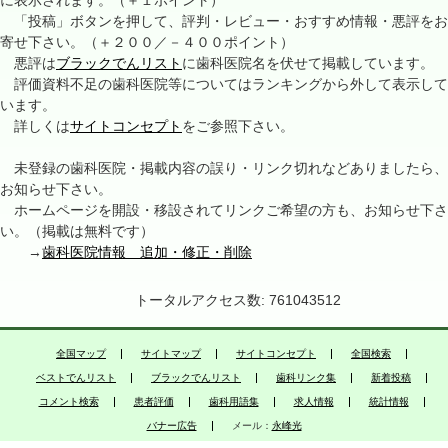
に表示されます。（＋１ポイント）
「投稿」ボタンを押して、評判・レビュー・おすすめ情報・悪評をお
寄せ下さい。（＋２００／－４００ポイント）
悪評は
ブラックでんリスト
に歯科医院名を伏せて掲載しています。
評価資料不足の歯科医院等についてはランキングから外して表示して
います。
詳しくは
サイトコンセプト
をご参照下さい。
未登録の歯科医院・掲載内容の誤り・リンク切れなどありましたら、
お知らせ下さい。
ホームページを開設・移設されてリンクご希望の方も、お知らせ下さ
い。（掲載は無料です）
→
歯科医院情報 追加・修正・削除
トータルアクセス数: 761043512
全国マップ
サイトマップ
サイトコンセプト
全国検索
ベストでんリスト
ブラックでんリスト
歯科リンク集
新着投稿
コメント検索
患者評価
歯科用語集
求人情報
統計情報
バナー広告
メール：
永峰光