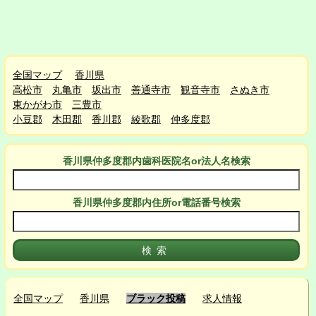
全国マップ
香川県
高松市
丸亀市
坂出市
善通寺市
観音寺市
さぬき市
東かがわ市
三豊市
小豆郡
木田郡
香川郡
綾歌郡
仲多度郡
香川県仲多度郡
内
歯科医院名or法人名検索
香川県仲多度郡
内
住所or電話番号検索
全国マップ
香川県
ブラック投稿
求人情報