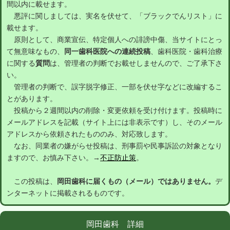
間以内に載せます。
悪評に関しましては、実名を伏せて、「ブラックでんリスト」に
載せます。
原則として、商業宣伝、特定個人への誹謗中傷、当サイトにとっ
て無意味なもの、
同一歯科医院への連続投稿
、歯科医院・歯科治療
に関する
質問
は、管理者の判断でお載せしませんので、ご了承下さ
い。
管理者の判断で、誤字脱字修正、一部を伏せ字などに改編するこ
とがあります。
投稿から２週間以内の削除・変更依頼を受け付けます。投稿時に
メールアドレスを記載（サイト上には非表示です）し、そのメール
アドレスから依頼されたもののみ、対応致します。
なお、同業者の嫌がらせ投稿は、刑事罰や民事訴訟の対象となり
ますので、お慎み下さい。→
不正防止策
。
この投稿は、
岡田歯科に届くもの（メール）ではありません。
デ
ンターネットに掲載されるものです。
岡田歯科 詳細