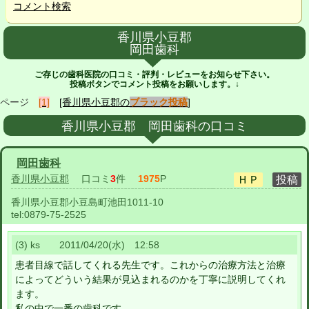
コメント検索
香川県小豆郡
岡田歯科
ご存じの歯科医院の口コミ・評判・レビューをお知らせ下さい。
投稿ボタンでコメント投稿をお願いします。↓
ページ
[1]
[香川県小豆郡の
ブラック投稿
]
香川県小豆郡 岡田歯科の口コミ
岡田歯科
香川県小豆郡
口コミ
3
件
1975
P
香川県小豆郡小豆島町池田1011-10
tel:
0879-75-2525
(3) ks 2011/04/20(水) 12:58
患者目線で話してくれる先生です。これからの治療方法と治療
によってどういう結果が見込まれるのかを丁寧に説明してくれ
ます。
私の中で一番の歯科です。