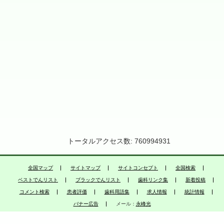
トータルアクセス数: 760994931
全国マップ
サイトマップ
サイトコンセプト
全国検索
ベストでんリスト
ブラックでんリスト
歯科リンク集
新着投稿
コメント検索
患者評価
歯科用語集
求人情報
統計情報
バナー広告
メール：
永峰光