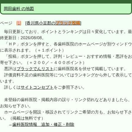
岡田歯科 の地図
ページ
[1]
[香川県小豆郡の
ブラック投稿
]
毎日更新しており、ポイントとランキングは日々変化しています。最
終更新日：2026/08/08。
「ＨＰ」ボタンを押すと、各歯科医院のホームページが別ウィンドウ
に表示されます。（＋１ポイント）
「投稿」ボタンを押して、評判・レビュー・おすすめ情報・悪評をお
寄せ下さい。（＋２００／－４００ポイント）
悪評は
ブラックでんリスト
に歯科医院名を伏せて掲載しています。
評価資料不足の歯科医院等についてはランキングから外して表示して
います。
詳しくは
サイトコンセプト
をご参照下さい。
未登録の歯科医院・掲載内容の誤り・リンク切れなどありましたら、
お知らせ下さい。
ホームページを開設・移設されてリンクご希望の方も、お知らせ下さ
い。（掲載は無料です）
→
歯科医院情報 追加・修正・削除