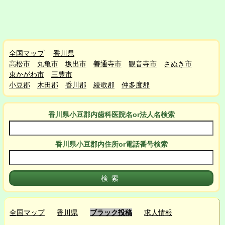
全国マップ
香川県
高松市
丸亀市
坂出市
善通寺市
観音寺市
さぬき市
東かがわ市
三豊市
小豆郡
木田郡
香川郡
綾歌郡
仲多度郡
香川県小豆郡
内
歯科医院名or法人名検索
香川県小豆郡
内
住所or電話番号検索
全国マップ
香川県
ブラック投稿
求人情報