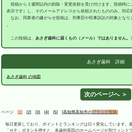
投稿から２週間以内の削除・変更依頼を受け付けます。投稿時に
表示です）し、そのメールアドレスから依頼されたもののみ、対応
なお、同業者の嫌がらせ投稿は、刑事罰や民事訴訟の対象となり
。
この投稿は、
あさぎ歯科に届くもの（メール）ではありません。
あさぎ歯科 詳細
あさぎ歯科 の地図
次のページへ ＞
ページ
[1]
[2]
[3]
[4]
[5]
[高知県高知市の
ブラック投稿
]
毎日更新しており、ポイントとランキングは日々変化しています。最終更新
「ＨＰ」ボタンを押すと、各歯科医院のホームページが別ウィンドウ