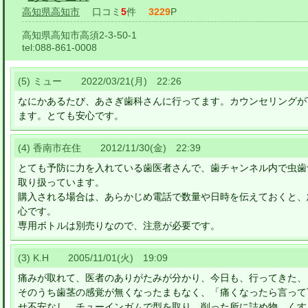
高知県高知市
口コミ
5
件
3229
P
高知県高知市高須2-3-50-1
tel:
088-861-0008
(5) ミュー 2022/03/21(月) 22:26
なにかあるたび、あさぎ歯科さんに行ってます。カウンセリングが
ます。とても安心です。
(4) 香南市在住 2012/11/30(金) 22:39
とても予防に力を入れている歯医者さんで、歯チャンネル内で虫歯
取り扱っています。
購入される場合は、あらかじめ電話で数量や日時を伝えておくと、
心です。
専用ボトルは別売りなので、注意が必要です。
(3) K.H 2005/11/01(火) 19:09
痛みが取れて、医者のありがたみが分かり、今日も、行ってきた、
そのうち歯茎の感覚が無くなったまもなく、「痛くなったら言って
せ不安なし、チューインガムで型を取り、削った所に詰め物、くす