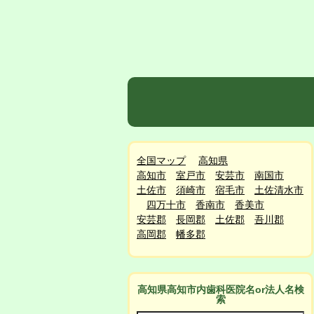
全国マップ
高知県
高知市
室戸市
安芸市
南国市
土佐市
須崎市
宿毛市
土佐清水市
四万十市
香南市
香美市
安芸郡
長岡郡
土佐郡
吾川郡
高岡郡
幡多郡
高知県高知市
内
歯科医院名or法人名検
索