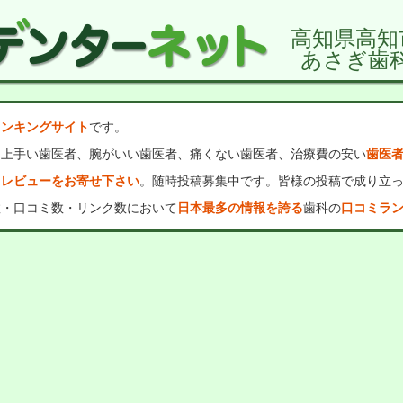
高知県高知
あさぎ歯
ランキングサイト
です。
、上手い歯医者、腕がいい歯医者、痛くない歯医者、治療費の安い
歯医
・レビューをお寄せ下さい
。随時投稿募集中です。皆様の投稿で成り立
数・口コミ数・リンク数において
日本最多の情報を誇る
歯科の
口コミラ