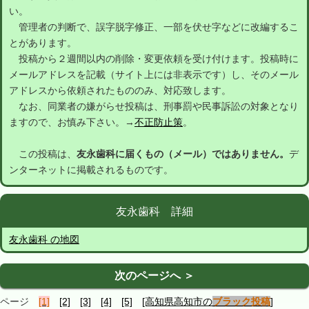
い。
管理者の判断で、誤字脱字修正、一部を伏せ字などに改編するこ
とがあります。
投稿から２週間以内の削除・変更依頼を受け付けます。投稿時に
メールアドレスを記載（サイト上には非表示です）し、そのメール
アドレスから依頼されたもののみ、対応致します。
なお、同業者の嫌がらせ投稿は、刑事罰や民事訴訟の対象となり
ますので、お慎み下さい。→
不正防止策
。
この投稿は、
友永歯科に届くもの（メール）ではありません。
デ
ンターネットに掲載されるものです。
友永歯科 詳細
友永歯科 の地図
次のページへ ＞
ページ
[1]
[2]
[3]
[4]
[5]
[高知県高知市の
ブラック投稿
]