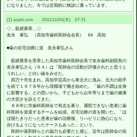
になりました。今では定期的に検診に通っています。
(2) asahi.com 2011/11/03(木) 07:31
◇…藍綬褒章…◇
友永 泰弘 （高知市歯科医師会会長） 64 高知
■歯の在宅治療に道 友永泰弘さん
藍綬褒章を受章した高知市歯科医師会長で友永歯科副院長の
友永泰弘さん（６４）は「医師会の活動が評価されたと思うと
うれしい」と白い歯をみせた。
四万十市生まれ。高知学芸高から東北大に進み、北大の助手
を経て１９７８年から現職場で働き始めた。「歯の不調は全身
に影響する」との思いから、子どもからお年寄りまで歯の健康
の大切さを訴えてきた。
８８年に市歯科医師会で有志を募り、通院できない患者に歯
科医師を派遣するチームを結成。在宅治療の道を開いた。「ほ
ぼ寝たきりだった患者が歯の治療後、リハビリに熱心になり、
歩けるようになったケースもあった」という。
医師や薬剤師らとの協力も必要だと感じ、近年は医師会の垣