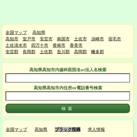
全国マップ
高知県
高知市
室戸市
安芸市
南国市
土佐市
須崎市
宿毛市
土佐清水市
四万十市
香南市
香美市
安芸郡
長岡郡
土佐郡
吾川郡
高岡郡
幡多郡
高知県高知市
内
歯科医院名or法人名検索
高知県高知市
内
住所or電話番号検索
全国マップ
高知県
ブラック投稿
求人情報