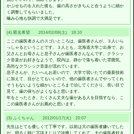
かぶせものを入れた後も、歯の高さがきちんと合うように細か
く調整してもらいました。
噛み心地も快調で大満足です。
(4) 匿名希望 2014/02/08(土) 18:10
ここの歯医者さんのスゴいところは、歯医者さんが、３人いら
っしゃるということです。３人とも、北海道大学ご出身で、お
父さんとお母さんと息子さんが歯医者さんなんです。クラシッ
ク音楽がお好きなようで、院内は、静かで落ち着いた雰囲気、
高尚なクラシック音楽が流れています。
息子さんが、たいへんお若いので、大学で習いたての最新技術
に加えて、目がとてもいいので、他の歯医者さんでやってくれ
そうもないような細かいところまで治してくださり、長い目で
見て、歯の保ちがよくなると思います。
年をとったとき、たくさん丈夫な歯がある人を目指すなら、こ
この歯医者さんがお薦めと思います。
(3) ふくちゃん 2012/01/17(火) 20:07
先生はとても優しくて丁寧です。以前は大の歯医者嫌いでした
が、明るく時に冗談まじりで診療してくれて、大の歯医者好き