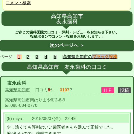
コメント検索
高知県高知市
友永歯科
ご存じの歯科医院の口コミ・評判・レビューをお知らせ下さい。
投稿ボタンでコメント投稿をお願いします。↓
次のページへ ＞
ページ
[1]
[2]
[3]
[4]
[5]
[高知県高知市の
ブラック投稿
]
高知県高知市 友永歯科の口コミ
友永歯科
高知県高知市
口コミ
5
件
3107
P
高知県高知市南はりまや町2-8-9
tel:
088-884-0770
(5) miya- 2015/08/07(金) 22:49
少し遠くても評判のいい歯医者さんを選んで正解でした。
腕がいいので、信頼できます。