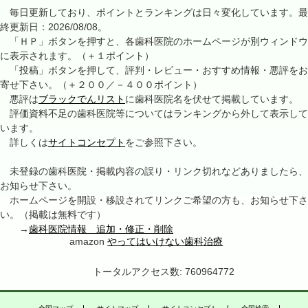
毎日更新しており、ポイントとランキングは日々変化しています。最
終更新日：2026/08/08。
「ＨＰ」ボタンを押すと、各歯科医院のホームページが別ウィンドウ
に表示されます。（＋１ポイント）
「投稿」ボタンを押して、評判・レビュー・おすすめ情報・悪評をお
寄せ下さい。（＋２００／－４００ポイント）
悪評は
ブラックでんリスト
に歯科医院名を伏せて掲載しています。
評価資料不足の歯科医院等についてはランキングから外して表示して
います。
詳しくは
サイトコンセプト
をご参照下さい。
未登録の歯科医院・掲載内容の誤り・リンク切れなどありましたら、
お知らせ下さい。
ホームページを開設・移設されてリンクご希望の方も、お知らせ下さ
い。（掲載は無料です）
→
歯科医院情報 追加・修正・削除
amazon
やってはいけない歯科治療
トータルアクセス数: 760964772