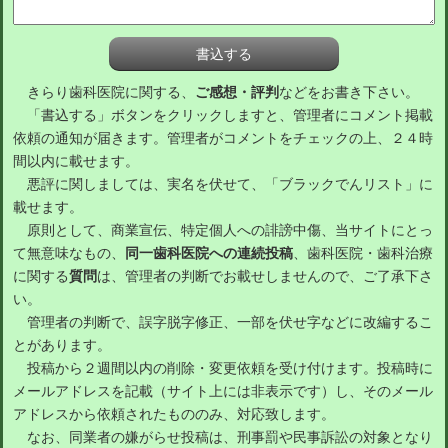
きらり歯科医院に関する、
ご感想・評判
などをお書き下さい。
「書込する」ボタンをクリックしますと、管理者にコメント掲載
依頼の通知が届きます。管理者がコメントをチェックの上、２４時
間以内に載せます。
悪評に関しましては、実名を伏せて、「ブラックでんリスト」に
載せます。
原則として、商業宣伝、特定個人への誹謗中傷、当サイトにとっ
て無意味なもの、
同一歯科医院への連続投稿
、歯科医院・歯科治療
に関する
質問
は、管理者の判断でお載せしませんので、ご了承下さ
い。
管理者の判断で、誤字脱字修正、一部を伏せ字などに改編するこ
とがあります。
投稿から２週間以内の削除・変更依頼を受け付けます。投稿時に
メールアドレスを記載（サイト上には非表示です）し、そのメール
アドレスから依頼されたもののみ、対応致します。
なお、同業者の嫌がらせ投稿は、刑事罰や民事訴訟の対象となり