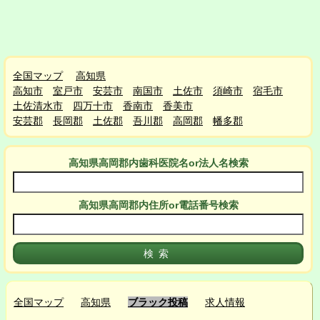
全国マップ
高知県
高知市
室戸市
安芸市
南国市
土佐市
須崎市
宿毛市
土佐清水市
四万十市
香南市
香美市
安芸郡
長岡郡
土佐郡
吾川郡
高岡郡
幡多郡
高知県高岡郡
内
歯科医院名or法人名検索
高知県高岡郡
内
住所or電話番号検索
全国マップ
高知県
ブラック投稿
求人情報