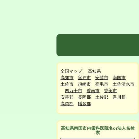
全国マップ
高知県
高知市
室戸市
安芸市
南国市
土佐市
須崎市
宿毛市
土佐清水市
四万十市
香南市
香美市
安芸郡
長岡郡
土佐郡
吾川郡
高岡郡
幡多郡
高知県南国市
内
歯科医院名or法人名検
索