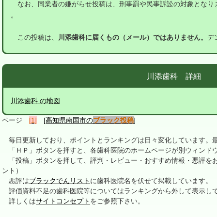
なお、同業者の嫌がらせ投稿は、刑事罰や民事訴訟の対象となり
。
この投稿は、
川添歯科に届くもの（メール）ではありません。
デ
川添歯科 詳細
川添歯科 の地図
ページ
[1]
[高知県南国市の
ブラック投稿
]
毎日更新しており、ポイントとランキングは日々変化しています。最終更新
「ＨＰ」ボタンを押すと、各歯科医院のホームページが別ウィンドウ
「投稿」ボタンを押して、評判・レビュー・おすすめ情報・悪評をお
ント）
悪評は
ブラックでんリスト
に歯科医院名を伏せて掲載しています。
評価資料不足の歯科医院等についてはランキングから外して表示し
詳しくは
サイトコンセプト
をご参照下さい。