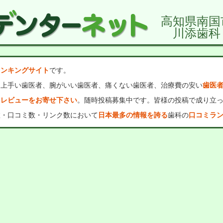
高知県南国
川添歯科
ランキングサイト
です。
、上手い歯医者、腕がいい歯医者、痛くない歯医者、治療費の安い
歯医
・レビューをお寄せ下さい
。随時投稿募集中です。皆様の投稿で成り立
数・口コミ数・リンク数において
日本最多の情報を誇る
歯科の
口コミラ