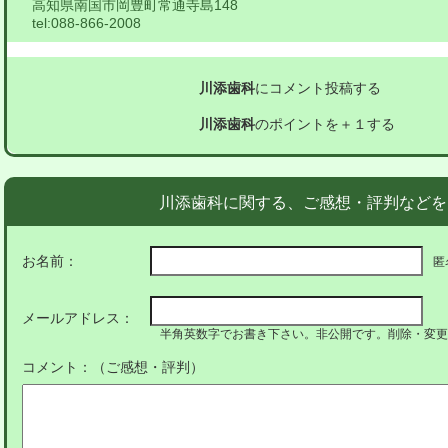
高知県南国市岡豊町常通寺島148
tel:
088-866-2008
川添歯科
にコメント投稿する
川添歯科
のポイントを＋１する
川添歯科に関する、ご感想・評判などを
お名前：
匿
メールアドレス：
半角英数字でお書き下さい。非公開です。削除・変更
コメント：（ご感想・評判）