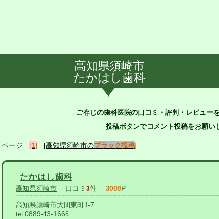
高知県須崎市
たかはし歯科
ご存じの歯科医院の口コミ・評判・レビュー
投稿ボタンでコメント投稿をお願いし
ページ
[1]
[高知県須崎市の
ブラック投稿
]
たかはし歯科
高知県須崎市
口コミ
3
件
3008
P
高知県須崎市大間東町1-7
tel:
0889-43-1666