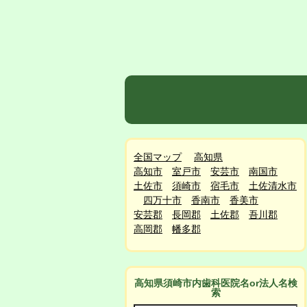
全国マップ
高知県
高知市
室戸市
安芸市
南国市
土佐市
須崎市
宿毛市
土佐清水市
四万十市
香南市
香美市
安芸郡
長岡郡
土佐郡
吾川郡
高岡郡
幡多郡
高知県須崎市
内
歯科医院名or法人名検
索