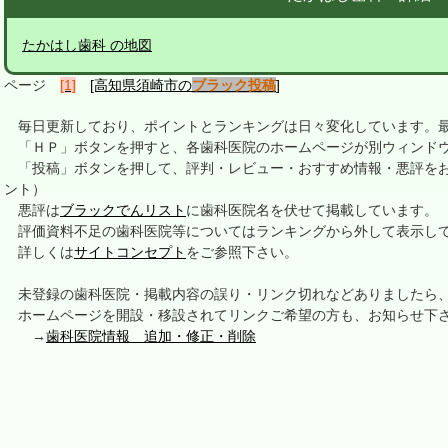
たかはし歯科 の地図
ページ
[1]
[高知県須崎市の
ブラック投稿
]
毎日更新しており、ポイントとランキングは日々変化しています。最終更新
「ＨＰ」ボタンを押すと、各歯科医院のホームページが別ウィンドウ
「投稿」ボタンを押して、評判・レビュー・おすすめ情報・悪評をお
ント）
悪評は
ブラックでんリスト
に歯科医院名を伏せて掲載しています。
評価資料不足の歯科医院等についてはランキングから外して表示し
詳しくは
サイトコンセプト
をご参照下さい。
未登録の歯科医院・掲載内容の誤り・リンク切れなどありましたら
ホームページを開設・移設されてリンクご希望の方も、お知らせ下
→
歯科医院情報 追加・修正・削除