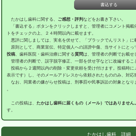
たかはし歯科に関する、
ご感想・評判
などをお書き下さい。
「書込する」ボタンをクリックしますと、管理者にコメント掲載
トをチェックの上、２４時間以内に載せます。
悪評に関しましては、実名を伏せて、「ブラックでんリスト」に
原則として、商業宣伝、特定個人への誹謗中傷、当サイトにとっ
投稿
、歯科医院・歯科治療に関する
質問
は、管理者の判断でお載せ
管理者の判断で、誤字脱字修正、一部を伏せ字などに改編するこ
投稿から２週間以内の削除・変更依頼を受け付けます。投稿時に
表示です）し、そのメールアドレスから依頼されたもののみ、対応
なお、同業者の嫌がらせ投稿は、刑事罰や民事訴訟の対象となり
。
この投稿は、
たかはし歯科に届くもの（メール）ではありません
す。
たかはし歯科 詳細