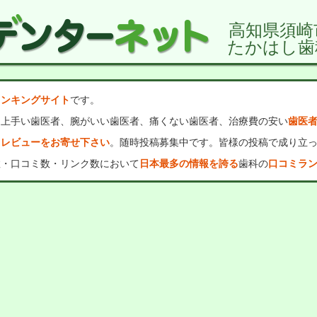
高知県須崎
たかはし歯
ランキングサイト
です。
、上手い歯医者、腕がいい歯医者、痛くない歯医者、治療費の安い
歯医
・レビューをお寄せ下さい
。随時投稿募集中です。皆様の投稿で成り立
数・口コミ数・リンク数において
日本最多の情報を誇る
歯科の
口コミラ