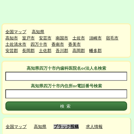
全国マップ
高知県
高知市
室戸市
安芸市
南国市
土佐市
須崎市
宿毛市
土佐清水市
四万十市
香南市
香美市
安芸郡
長岡郡
土佐郡
吾川郡
高岡郡
幡多郡
高知県四万十市
内
歯科医院名or法人名検索
高知県四万十市
内
住所or電話番号検索
全国マップ
高知県
ブラック投稿
求人情報