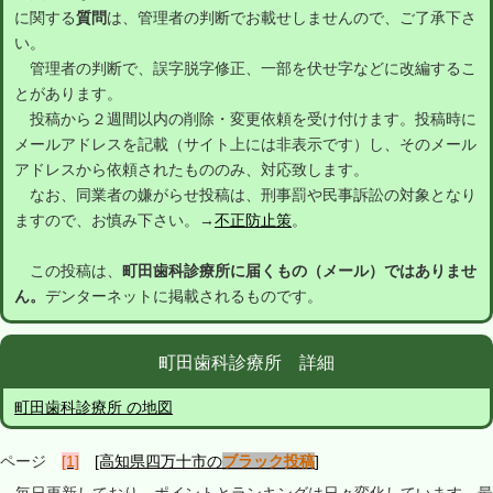
に関する
質問
は、管理者の判断でお載せしませんので、ご了承下さ
い。
管理者の判断で、誤字脱字修正、一部を伏せ字などに改編するこ
とがあります。
投稿から２週間以内の削除・変更依頼を受け付けます。投稿時に
メールアドレスを記載（サイト上には非表示です）し、そのメール
アドレスから依頼されたもののみ、対応致します。
なお、同業者の嫌がらせ投稿は、刑事罰や民事訴訟の対象となり
ますので、お慎み下さい。→
不正防止策
。
この投稿は、
町田歯科診療所に届くもの（メール）ではありませ
ん。
デンターネットに掲載されるものです。
町田歯科診療所 詳細
町田歯科診療所 の地図
ページ
[1]
[高知県四万十市の
ブラック投稿
]