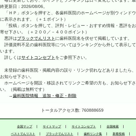
毎日更新しており、ポイントとランキングは日々変化しています。最
終更新日：2026/08/06。
「ＨＰ」ボタンを押すと、各歯科医院のホームページが別ウィンドウ
に表示されます。（＋１ポイント）
「投稿」ボタンを押して、評判・レビュー・おすすめ情報・悪評をお
寄せ下さい。（＋２００／－４００ポイント）
悪評は
ブラックでんリスト
に歯科医院名を伏せて掲載しています。
評価資料不足の歯科医院等についてはランキングから外して表示して
います。
詳しくは
サイトコンセプト
をご参照下さい。
未登録の歯科医院・掲載内容の誤り・リンク切れなどありましたら、
お知らせ下さい。
ホームページを開設・移設されてリンクご希望の方も、お知らせ下さ
い。（掲載は無料です）
→
歯科医院情報 追加・修正・削除
トータルアクセス数: 760888659
全国マップ
サイトマップ
サイトコンセプト
全国検索
ベストでんリスト
ブラックでんリスト
歯科リンク集
新着投稿