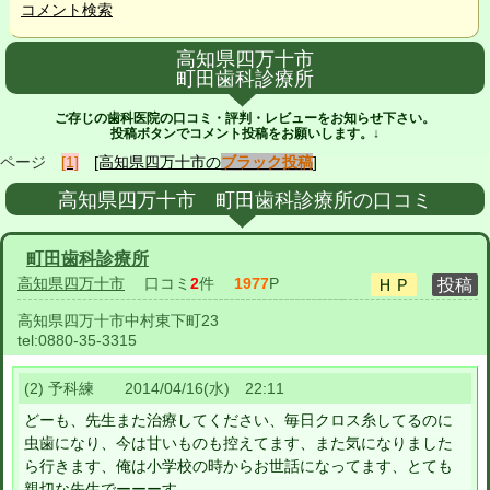
コメント検索
高知県四万十市
町田歯科診療所
ご存じの歯科医院の口コミ・評判・レビューをお知らせ下さい。
投稿ボタンでコメント投稿をお願いします。↓
ページ
[1]
[高知県四万十市の
ブラック投稿
]
高知県四万十市 町田歯科診療所の口コミ
町田歯科診療所
高知県四万十市
口コミ
2
件
1977
P
高知県四万十市中村東下町23
tel:
0880-35-3315
(2) 予科練 2014/04/16(水) 22:11
どーも、先生また治療してください、毎日クロス糸してるのに
虫歯になり、今は甘いものも控えてます、また気になりました
ら行きます、俺は小学校の時からお世話になってます、とても
親切な先生でーーーす。