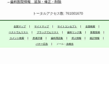
→
歯科医院情報 追加・修正・削除
トータルアクセス数: 761001670
全国マップ
サイトマップ
サイトコンセプト
全国検索
ベストでんリスト
ブラックでんリスト
歯科リンク集
新着投稿
コメント検索
患者評価
歯科用語集
求人情報
統計情報
バナー広告
メール：
永峰光