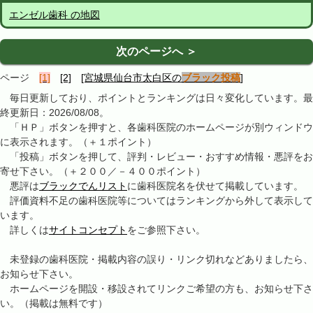
エンゼル歯科 の地図
次のページへ ＞
ページ
[1]
[2]
[宮城県仙台市太白区の
ブラック投稿
]
毎日更新しており、ポイントとランキングは日々変化しています。最
終更新日：2026/08/08。
「ＨＰ」ボタンを押すと、各歯科医院のホームページが別ウィンドウ
に表示されます。（＋１ポイント）
「投稿」ボタンを押して、評判・レビュー・おすすめ情報・悪評をお
寄せ下さい。（＋２００／－４００ポイント）
悪評は
ブラックでんリスト
に歯科医院名を伏せて掲載しています。
評価資料不足の歯科医院等についてはランキングから外して表示して
います。
詳しくは
サイトコンセプト
をご参照下さい。
未登録の歯科医院・掲載内容の誤り・リンク切れなどありましたら、
お知らせ下さい。
ホームページを開設・移設されてリンクご希望の方も、お知らせ下さ
い。（掲載は無料です）