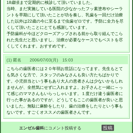
18歳頃まで定期的に検診して頂いていました。
当時、まだ実施している医院の少なかったフッ素塗布やシーラ
ントを早期にして頂いたことが功を奏し、乳歯を一回だけ治療
した以外は22歳の今に至るまで虫歯ゼロです。予防に全力を尽
くして頂いたことにとても感謝しています。
予防歯科が今ほどクローズアップされる前から取り組んでこら
れた先生だと思いますし、治療が必要なケースでもベストを尽
くしてくれます。おすすめです。
(1) 匿名 2006/07/03(月) 15:03
こちらの歯医者には２０年弱お世話になってます。先生もとて
も気さくな方で、スタッフのみなさんも良い方たちばかりで
す。小児担当という事もあり大人の患者さんは少ないかもしれ
ませんが、全然気にせずに入れますよ。お子さんと一緒に～っ
て感じのママさんもいらっしゃいます。１度だけ違う歯医者に
行った事があるのですが、どうしてもここの歯医者が良いと思
いました。無駄に麻酔をしたり、歯の治療をしたりという事も
ないです。すごくオススメの歯医者さんです。
エンゼル歯科
にコメント投稿する