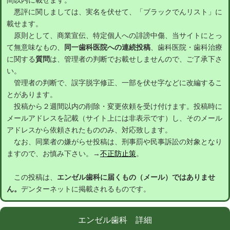
間以内に載せます。
悪評に関しましては、実名を伏せて、「ブラックでんリスト」に
載せます。
原則として、商業宣伝、特定個人への誹謗中傷、当サイトにとっ
て無意味なもの、
同一歯科医院への連続投稿
、歯科医院・歯科治療
に関する
質問
は、管理者の判断でお載せしませんので、ご了承下さ
い。
管理者の判断で、誤字脱字修正、一部を伏せ字などに改編するこ
とがあります。
投稿から２週間以内の削除・変更依頼を受け付けます。投稿時に
メールアドレスを記載（サイト上には非表示です）し、そのメール
アドレスから依頼されたもののみ、対応致します。
なお、同業者の嫌がらせ投稿は、刑事罰や民事訴訟の対象となり
ますので、お慎み下さい。→
不正防止策
。
この投稿は、
エンゼル歯科に届くもの（メール）ではありませ
ん。
デンターネットに掲載されるものです。
エンゼル歯科 詳細