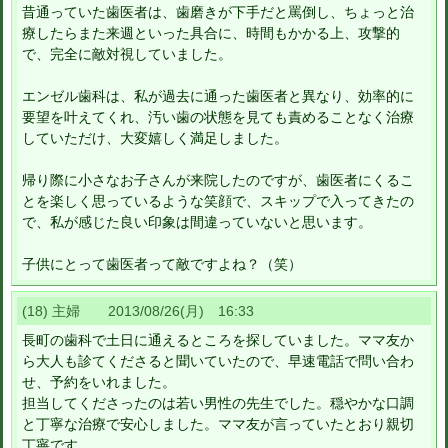
昔通っていた歯医者は、歯磨きが下手だと罵倒し、ちょっと治
療したらまた来週といった具合に、時間もかかる上、攻撃的
で、完全に敵対視していました。
エンゼル歯科は、私が過去に通った歯医者と異なり、効率的に
要望を叶えてくれ、汚い歯の状態を見ても責めることなく治療
していただけ、大変嬉しく満足しました。
帰り際に小さなお子さんが来院したのですが、歯医者にくるこ
とを楽しく思っているような笑顔で、スキップで入ってきたの
で、私が感じた良い印象は間違っていないと思います。
子供にとって歯医者って敵ですよね？（笑）
(18) 主婦 2013/08/26(月) 16:33
長町の歯科で土日に通えるところを探していました。ママ友か
ら大人も診てくださると聞いていたので、早速電話で問い合わ
せ、予約をいれました。
担当してくださったのは若い男性の先生でした。穏やかな口調
と丁寧な治療で安心しました。ママ友が言っていたとおり親切
丁寧です。