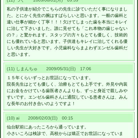
(12) つぐ 2009/06/01(月) 09:59
私の子供達が紹介でこちらの先生に診ていただく事になりまし
た。とにかく先生の腕はすばらしいと思います。一般の歯科と
違い仕事が細かく丁寧！！！欠けてしまった歯を本当にキレイ
に治して下さいました。誰に見せても「これ本物の歯じゃない
の？」と驚かれます。スタップの方々もとても優しく、技術的
にも優れていると思います。子供達もキレイに治してくれる優
しい先生が大好きです。小児歯科ならまよわずエンゼル歯科だ
と思います。
(11) しまんちゅ 2009/05/31(日) 17:06
１５年くらいずっとお世話になっています。
院長先生はとても優しく、治療もとても上手です。外見や内装
にお金をかけている歯医者さんよりも、ずっと身近で親しみや
すいです。エンゼル歯科さんに通院している患者さんは、みん
な長年のお付き合いのようですよ！
(10) ai 2008/02/03(日) 00:15
仙台駅前にあったころから通っています。
小さいころは検診で、高校からは矯正でお世話になっていま