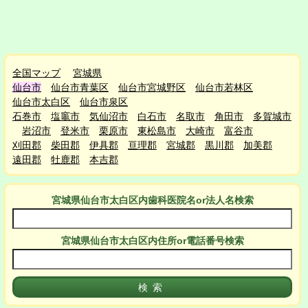
全国マップ
宮城県
仙台市
仙台市青葉区
仙台市宮城野区
仙台市若林区
仙台市太白区
仙台市泉区
石巻市
塩竈市
気仙沼市
白石市
名取市
角田市
多賀城市
岩沼市
登米市
栗原市
東松島市
大崎市
富谷市
刈田郡
柴田郡
伊具郡
亘理郡
宮城郡
黒川郡
加美郡
遠田郡
牡鹿郡
本吉郡
宮城県仙台市太白区
内
歯科医院名or法人名検索
宮城県仙台市太白区
内
住所or電話番号検索