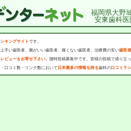
福岡県大野
安東歯科医
ランキングサイト
です。
、上手い歯医者、腕がいい歯医者、痛くない歯医者、治療費の安い
歯医
・レビューをお寄せ下さい
。随時投稿募集中です。皆様の投稿で成り立
数・口コミ数・リンク数において
日本最多の情報を誇る
歯科の
口コミラ