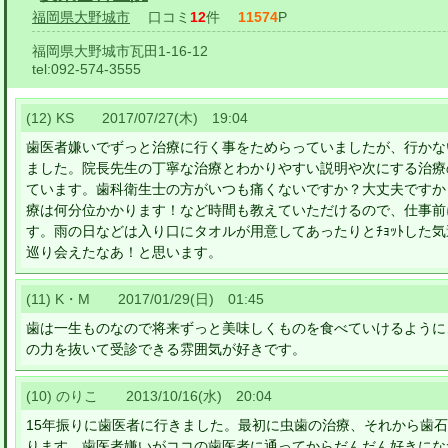
福岡県大野城市
口コミ
12
件
11574
P
福岡県大野城市瓦田1-16-12
tel:
092-574-3555
(12) KS 2017/07/27(木) 19:04
歯医者嫌いでずっと治療に行く事をためらっていましたが、行かな
ました。院長先生の丁寧な治療とわかりやすい説明や次にする治療
ています。歯科衛生士の方がいつも痛くないですか？大丈夫ですか
療は何分位かかります！など時間も教えていただけるので、仕事前
す。雨の日などは入り口にタオルが用意してあったりとﾁｮｯﾄした
巡り会えたなあ！と思います。
(11) K・M 2017/01/29(日) 01:45
歯は一生ものなので将来ずっと美味しくものを食べていけるように
の力を抜いて受診できる雰囲気が好きです。
(10) のりこ 2013/10/16(水) 20:04
15年振りに歯医者に行きました。最初に虫歯の治療、それから歯
ります。歯医者嫌いがココの歯医者に通ってからだんだん好きにな