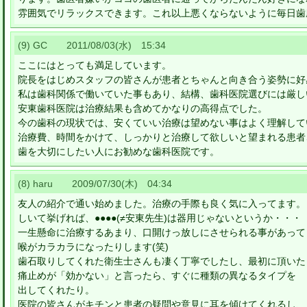
雰囲気でリラックスできます。これ以上悪くならないように毎日歯
(9) GC 2011/08/03(水) 15:34
ここにはとっても満足しています。
院長をはじめスタッフの皆さんが患者とちゃんと向き合う姿勢に好
私は歯科関係で働いていた事もあり、結構、歯科医院選びには厳し
安東歯科医院は治療結果も含めてかなりの高得点でした。
今の歯科の現状では、安くていい治療は望めない事はよく理解して
治療費、時間をかけて、しっかりと治療して欲しいと望まれる患者
歯を大切にしたい人にお勧めな歯科医院です。
(8) haru 2009/07/30(木) 04:34
友人の紹介で通い始めました。治療の手際も良く気に入ってます。
しいて挙げれば、●●●●(≠安東先生)は器用じゃないというか・・・
一生懸命に治療するあまり、口開けっ放しにさせられる事があって
喉がカラカラになったりします(笑)
歯石取りしてくれた衛生士さんも凄く丁寧でしたし、最初に頂いた
痛止めが「効かない」と言ったら、すぐに種類の異なるタイプを
出してくれたり。
医院の皆さんがキチンと患者の疑問や意見に耳を傾けてくれるし、