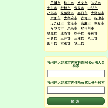
田川市
柳川市
八女市
筑後市
大川市
行橋市
豊前市
中間市
小郡市
筑紫野市
春日市
大野城市
宗像市
太宰府市
古賀市
福津市
うきは市
宮若市
嘉麻市
朝倉市
みやま市
糸島市
那珂川市
糟屋郡
遠賀郡
鞍手郡
嘉穂郡
朝倉郡
三井郡
三潴郡
八女郡
田川郡
京都郡
築上郡
福岡県大野城市
内
歯科医院名or法人名
検索
福岡県大野城市
内
住所or電話番号検索