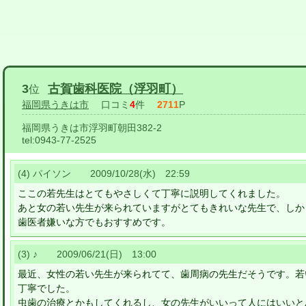
3
古賀歯科医院（浮羽町）
位
福岡県うきは市
口コミ
4
件
2711
P
福岡県うきは市浮羽町朝田382-2
tel:
0943-77-2525
(4) パイソン 2009/10/28(水) 22:59
ここの若先生はとてもやさしくて丁寧に説明してくれました。
あと女の若い先生が来られていますがとてもきれいな先生で、しか
歯医者嫌いな方でもおすすめです。
(3) ♪ 2009/06/21(日) 13:00
最近、女性の若い先生が来られてて、歯周病の先生だそうです。若
丁寧でした。
虫歯の治療とかもしてくれるし、女の先生がいいって人にはいいと