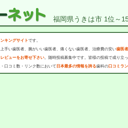
福岡県うきは市 1位～15
ランキングサイト
です。
、上手い歯医者、腕がいい歯医者、痛くない歯医者、治療費の安い
歯医
・レビューをお寄せ下さい
。随時投稿募集中です。皆様の投稿で成り立
数・口コミ数・リンク数において
日本最多の情報を誇る
歯科の
口コミラ