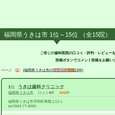
福岡県うきは市 1位～15位 （全15院）
ご存じの歯科医院の口コミ・評判・レビュー
投稿ボタンでコメント投稿をお願いし
ページ
[1]
[福岡県うきは市の
ブラック投稿
23件]
1
うきは歯科クリニック
位
福岡県うきは市
口コミ
4
件
3006
P
福岡県うきは市浮羽町東隈上12-1
tel:
0943-77-8000