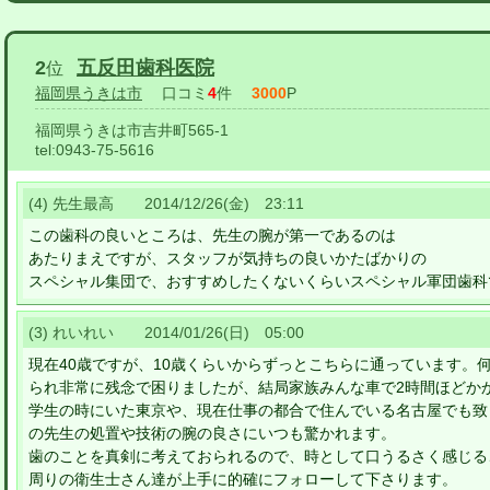
2
五反田歯科医院
位
福岡県うきは市
口コミ
4
件
3000
P
福岡県うきは市吉井町565-1
tel:
0943-75-5616
(4) 先生最高 2014/12/26(金) 23:11
この歯科の良いところは、先生の腕が第一であるのは
あたりまえですが、スタッフが気持ちの良いかたばかりの
スペシャル集団で、おすすめしたくないくらいスペシャル軍団歯科
(3) れいれい 2014/01/26(日) 05:00
現在40歳ですが、10歳くらいからずっとこちらに通っています。
られ非常に残念で困りましたが、結局家族みんな車で2時間ほどか
学生の時にいた東京や、現在仕事の都合で住んでいる名古屋でも致
の先生の処置や技術の腕の良さにいつも驚かれます。
歯のことを真剣に考えておられるので、時として口うるさく感じる
周りの衛生士さん達が上手に的確にフォローして下さります。