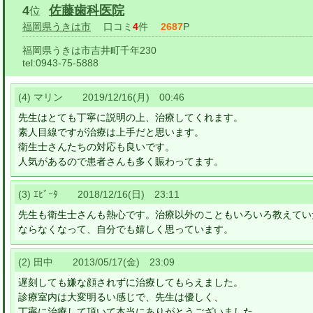
4
佐藤歯科医院
位
福岡県うきは市
口コミ
4
件
2687
P
福岡県うきは市吉井町千年230
tel:
0943-75-5888
(4) マリン 2019/12/16(月) 00:46
先生はとても丁寧に説明の上、治療してくれます。
素人目線ですが治療は上手だと思います。
衛生士さんたちの対応も良いです。
人気があるので患者さんも多く賑わってます。
(3) ｴﾋﾞｰﾀ 2018/12/16(日) 23:11
先生も衛生士さんも熱心です。治療以外のこともいろいろ教えてい
ならなくなって、自分でも嬉しく思っています。
(2) 田中 2013/05/17(金) 23:09
遅刻しても嫌な顔されずに治療してもらえました。
診療室内は大変明るい感じで、先生は優しく、
丁寧に治療して頂いて本当にありがとうございました。