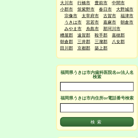
大川市
行橋市
豊前市
中間市
小郡市
筑紫野市
春日市
大野城市
宗像市
太宰府市
古賀市
福津市
うきは市
宮若市
嘉麻市
朝倉市
みやま市
糸島市
那珂川市
糟屋郡
遠賀郡
鞍手郡
嘉穂郡
朝倉郡
三井郡
三潴郡
八女郡
田川郡
京都郡
築上郡
福岡県うきは市
内
歯科医院名or法人名
検索
福岡県うきは市
内
住所or電話番号検索