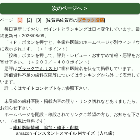
次のページへ ＞
ページ
[1]
[2]
[3]
[佐賀県佐賀市の
ブラック投稿
]
毎日更新しており、ポイントとランキングは日々変化しています。最
終更新日：2026/08/09。
「ＨＰ」ボタンを押すと、各歯科医院のホームページが別ウィンドウ
に表示されます。（＋１ポイント）
「投稿」ボタンを押して、評判・レビュー・おすすめ情報・悪評をお
寄せ下さい。（＋２００／－４００ポイント）
悪評は
ブラックでんリスト
に歯科医院名を伏せて掲載しています。
評価資料不足の歯科医院等についてはランキングから外して表示して
います。
詳しくは
サイトコンセプト
をご参照下さい。
未登録の歯科医院・掲載内容の誤り・リンク切れなどありましたら、
お知らせ下さい。
ホームページを開設・移設されてリンクご希望の方も、お知らせ下さ
い。（掲載は無料です）
→
歯科医院情報 追加・修正・削除
amazon
インスタントスマイル Mサイズ（入れ歯）