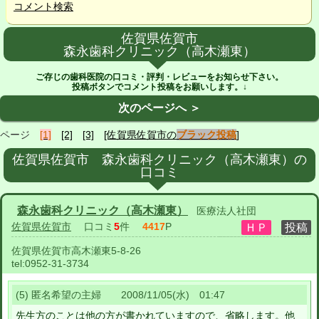
コメント検索
佐賀県佐賀市
森永歯科クリニック（高木瀬東）
ご存じの歯科医院の口コミ・評判・レビューをお知らせ下さい。
投稿ボタンでコメント投稿をお願いします。↓
次のページへ ＞
ページ
[1]
[2]
[3]
[佐賀県佐賀市の
ブラック投稿
]
佐賀県佐賀市 森永歯科クリニック（高木瀬東）の
口コミ
森永歯科クリニック（高木瀬東）
医療法人社団
佐賀県佐賀市
口コミ
5
件
4417
P
佐賀県佐賀市高木瀬東5-8-26
tel:
0952-31-3734
(5) 匿名希望の主婦 2008/11/05(水) 01:47
先生方のことは他の方が書かれていますので、省略します。他