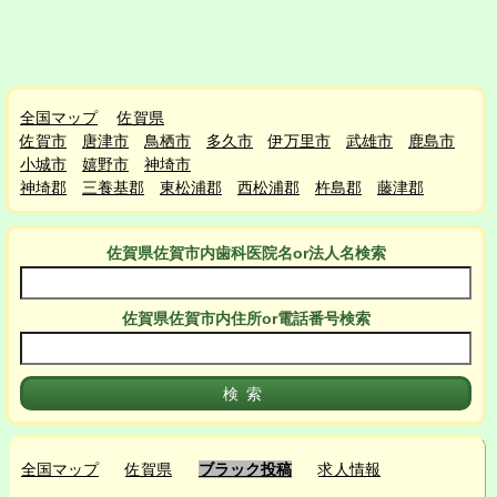
全国マップ
佐賀県
佐賀市
唐津市
鳥栖市
多久市
伊万里市
武雄市
鹿島市
小城市
嬉野市
神埼市
神埼郡
三養基郡
東松浦郡
西松浦郡
杵島郡
藤津郡
佐賀県佐賀市
内
歯科医院名or法人名検索
佐賀県佐賀市
内
住所or電話番号検索
全国マップ
佐賀県
ブラック投稿
求人情報