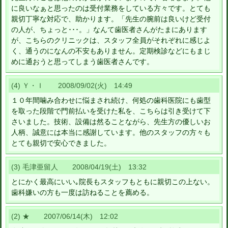
に良いなぁと思ったのは受付業務をしている方々です。とても
親切丁寧な対応で、助かります。「先生の腕前は良いけど受付
の人が、ちょっと･･･。」なんて歯医者さんがたまにあります
が、こちらのクリニックは、スタッフ全員がそれぞれに感じよ
く、通うのになんの不安もありません。定期検診などにもまじ
めに通おうと思ってしまう歯医者さんです。
(4) Ｙ・Ｉ 2008/09/02(火) 14:49
１０年間噛み合わせに悩まされ続け、何処の歯科医院にも歯型
を取った段階で門前払いを受けた私を、こちらは引き受けて下
さいました。技術、設備は然ることながら、先生方の優しいお
人柄、誠意には本当に感謝しています。他のスタッフの方々も
とても親切で安心できました。
(3) 毛津亜留人 2008/04/19(土) 13:32
とにかく最高にいい｡院長もスタッフもともに親切この上ない。
歯科嫌いの方も一度は訪ねることを薦める。
(2) ★ 2007/06/14(木) 12:02