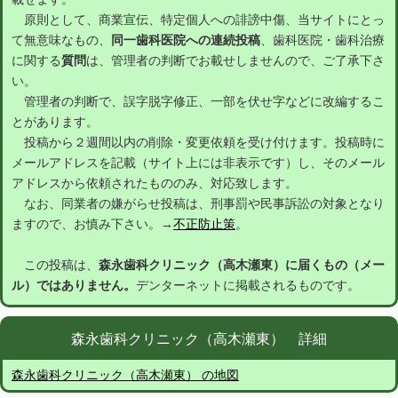
原則として、商業宣伝、特定個人への誹謗中傷、当サイトにとっ
て無意味なもの、
同一歯科医院への連続投稿
、歯科医院・歯科治療
に関する
質問
は、管理者の判断でお載せしませんので、ご了承下さ
い。
管理者の判断で、誤字脱字修正、一部を伏せ字などに改編するこ
とがあります。
投稿から２週間以内の削除・変更依頼を受け付けます。投稿時に
メールアドレスを記載（サイト上には非表示です）し、そのメール
アドレスから依頼されたもののみ、対応致します。
なお、同業者の嫌がらせ投稿は、刑事罰や民事訴訟の対象となり
ますので、お慎み下さい。→
不正防止策
。
この投稿は、
森永歯科クリニック（高木瀬東）に届くもの（メー
ル）ではありません。
デンターネットに掲載されるものです。
森永歯科クリニック（高木瀬東） 詳細
森永歯科クリニック（高木瀬東） の地図