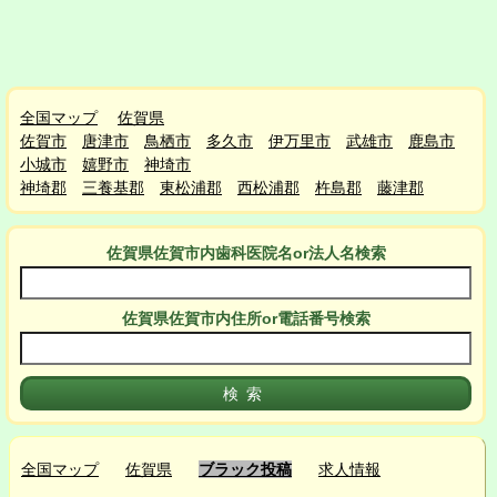
全国マップ
佐賀県
佐賀市
唐津市
鳥栖市
多久市
伊万里市
武雄市
鹿島市
小城市
嬉野市
神埼市
神埼郡
三養基郡
東松浦郡
西松浦郡
杵島郡
藤津郡
佐賀県佐賀市
内
歯科医院名or法人名検索
佐賀県佐賀市
内
住所or電話番号検索
全国マップ
佐賀県
ブラック投稿
求人情報