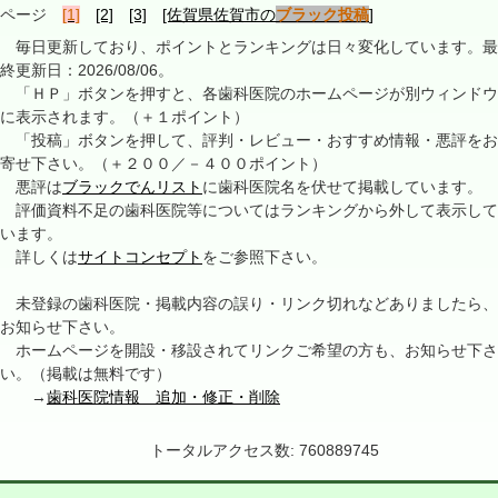
ページ
[1]
[2]
[3]
[佐賀県佐賀市の
ブラック投稿
]
毎日更新しており、ポイントとランキングは日々変化しています。最
終更新日：2026/08/06。
「ＨＰ」ボタンを押すと、各歯科医院のホームページが別ウィンドウ
に表示されます。（＋１ポイント）
「投稿」ボタンを押して、評判・レビュー・おすすめ情報・悪評をお
寄せ下さい。（＋２００／－４００ポイント）
悪評は
ブラックでんリスト
に歯科医院名を伏せて掲載しています。
評価資料不足の歯科医院等についてはランキングから外して表示して
います。
詳しくは
サイトコンセプト
をご参照下さい。
未登録の歯科医院・掲載内容の誤り・リンク切れなどありましたら、
お知らせ下さい。
ホームページを開設・移設されてリンクご希望の方も、お知らせ下さ
い。（掲載は無料です）
→
歯科医院情報 追加・修正・削除
トータルアクセス数: 760889745