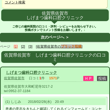
コメント検索
佐賀県佐賀市
しげまつ歯科口腔クリニック
ご存じの歯科医院の口コミ・評判・レビューをお知らせ下さい。
投稿ボタンでコメント投稿をお願いします。↓
次のページへ ＞
ページ
[1]
[2]
[3]
[佐賀県佐賀市の
ブラック投稿
]
佐賀県佐賀市 しげまつ歯科口腔クリニックの口コ
ミ
しげまつ歯科口腔クリニック
佐賀県佐賀市
口コミ
1
件
1571
P
佐賀県佐賀市大和町尼寺3217-2
tel:
0952-37-1184
(1) しじみ 2018/02/28(水) 20:49
患者の意志をきちんと確認してくれるインフォームド・コンセ