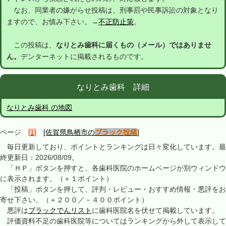
なお、同業者の嫌がらせ投稿は、刑事罰や民事訴訟の対象となり
ますので、お慎み下さい。→
不正防止策
。
この投稿は、
なりとみ歯科に届くもの（メール）ではありませ
ん。
デンターネットに掲載されるものです。
なりとみ歯科 詳細
なりとみ歯科 の地図
ページ
[1]
[佐賀県鳥栖市の
ブラック投稿
]
毎日更新しており、ポイントとランキングは日々変化しています。最
終更新日：2026/08/09。
「ＨＰ」ボタンを押すと、各歯科医院のホームページが別ウィンドウ
に表示されます。（＋１ポイント）
「投稿」ボタンを押して、評判・レビュー・おすすめ情報・悪評をお
寄せ下さい。（＋２００／－４００ポイント）
悪評は
ブラックでんリスト
に歯科医院名を伏せて掲載しています。
評価資料不足の歯科医院等についてはランキングから外して表示して