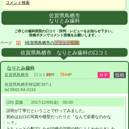
コメント検索
佐賀県鳥栖市
なりとみ歯科
ご存じの歯科医院の口コミ・評判・レビューをお知らせ下さい。
投稿ボタンでコメント投稿をお願いします。↓
ページ
[1]
[佐賀県鳥栖市の
ブラック投稿
]
佐賀県鳥栖市 なりとみ歯科の口コミ
なりとみ歯科
佐賀県鳥栖市
口コミ
20
件
7544
P
佐賀県鳥栖市神辺町397-1
tel:
0942-84-3116
(20) 斎藤 2017/12/08(金) 00:00
説明が丁寧だということで行ってみました。
初めはお口の写真や模型だったりと「なんで必要なのかな
～？」
とちょっと心配でしたが治療の説明の時によくわかりました。