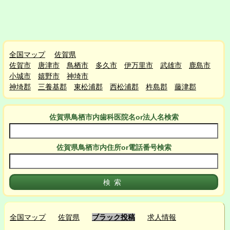
全国マップ
佐賀県
佐賀市
唐津市
鳥栖市
多久市
伊万里市
武雄市
鹿島市
小城市
嬉野市
神埼市
神埼郡
三養基郡
東松浦郡
西松浦郡
杵島郡
藤津郡
佐賀県鳥栖市
内
歯科医院名or法人名検索
佐賀県鳥栖市
内
住所or電話番号検索
全国マップ
佐賀県
ブラック投稿
求人情報