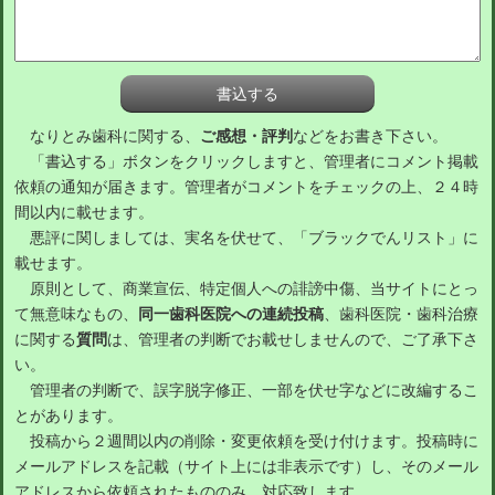
なりとみ歯科に関する、
ご感想・評判
などをお書き下さい。
「書込する」ボタンをクリックしますと、管理者にコメント掲載
依頼の通知が届きます。管理者がコメントをチェックの上、２４時
間以内に載せます。
悪評に関しましては、実名を伏せて、「ブラックでんリスト」に
載せます。
原則として、商業宣伝、特定個人への誹謗中傷、当サイトにとっ
て無意味なもの、
同一歯科医院への連続投稿
、歯科医院・歯科治療
に関する
質問
は、管理者の判断でお載せしませんので、ご了承下さ
い。
管理者の判断で、誤字脱字修正、一部を伏せ字などに改編するこ
とがあります。
投稿から２週間以内の削除・変更依頼を受け付けます。投稿時に
メールアドレスを記載（サイト上には非表示です）し、そのメール
アドレスから依頼されたもののみ、対応致します。