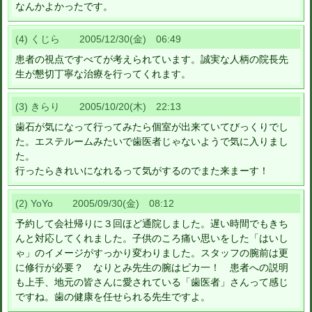
なんかよかったです。
(4) くじら 2005/12/30(金) 06:49
患者の視点ですべてが考えられています。誠実な人柄の院長先
生が懇切丁寧な治療を行ってくれます。
(3) きらり 2005/10/20(木) 22:13
歯石が気になって行ってみたら個室が出来ていてびっくりでし
た。エステルームみたいで歯医者じゃないようで気に入りまし
た。
行ったらきれいになれるって気がするのでまた来まーす！
(2) YoYo 2005/09/30(金) 08:12
予約して会社帰りに３回ほど通院しました。遅い時間でもきち
んと対応してくれました。子供のころ痛い思いをした「はいし
ゃ」のイメージがすっかり変わりました。スタッフの腕前は更
に修行が必要？ なりとみ先生の腕はピカ一！ 患者への説明
も上手、地元の皆さんに愛されている「歯医者」さんって感じ
ですね。歯の健康を任せられる先生ですよ。