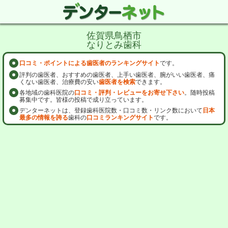
佐賀県鳥栖市
なりとみ歯科
口コミ・ポイントによる歯医者のランキングサイト
です。
評判の歯医者、おすすめの歯医者、上手い歯医者、腕がいい歯医者、痛
くない歯医者、治療費の安い
歯医者を検索
できます。
各地域の歯科医院の
口コミ・評判・レビューをお寄せ下さい
。随時投稿
募集中です。皆様の投稿で成り立っています。
デンターネットは、登録歯科医院数・口コミ数・リンク数において
日本
最多の情報を誇る
歯科の
口コミランキングサイト
です。