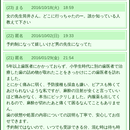
(23) まる 2016/10/18(火) 18:59
女の先生筒井さん。どこに行っちゃたのー。誰か知っている人
教えて下さい
(22) 匿名 2016/10/02(日) 19:33
予約制になって嬉しいけど男の先生になってた
(21) 匿名 2016/01/29(金) 21:54
5年以上歯医者にかかっておらず、小学生時代に別の歯医者で治
療した歯の詰め物が取れたことをきっかけにこの歯医者を訪れ
ました。
とにかく痛みに弱く、予防接種も採血も嫌い、ピアスも怖くて
あけられないような私ですが、麻酔の注射が全くと言っていい
ほど痛みがなく、本当にビックリしました。内服薬も出してく
れるので、麻酔が切れたあと痛くて困るなんてこともありませ
ん。
歯の状態や処置の内容についての説明も丁寧で、安心してお任
せできます。
予約制ではないので、いつでも受診できる分、混む時は待ち時