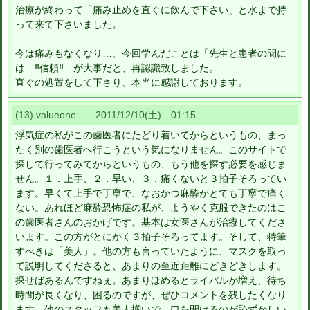
治療が終わって「痛み止めを直ぐに飲んで下さい」と水まで持
って来て下さいました。
今は痛みもなくなり…、今回学んだことは「先生と患者の間に
は ‼信頼‼ が大事だと、再認識致しました。
直ぐの処置をして下さり、本当に感謝しております。
(13) valueone 2011/12/10(土) 01:15
浮気症の私がこの歯医者にたどり着いてからというもの、まっ
たく別の歯医者へ行こうという気になりません。このサイトで
探して行ってみてからというもの、もう他を探す必要を感じま
せん。１．上手、２．早い、３．痛くないと３拍子そろってい
ます。早くて上手で丁寧で、なおかつ麻酔がとても丁寧で痛く
ない。あれほど麻酔恐怖症の私が、ようやく克服できたのはこ
の歯医者さんのおかげです。基本は女医さんが治療してくださ
います。この方がとにかく３拍子そろってます。そして、特筆
すべきは「美人」。他の方も言っていたように、マスクを取っ
て説明してくださると、あまりの至近距離にどきどきします。
探せばあるんですねぇ。あまりほめるとライバルが増え、待ち
時間が長くなり、困るのですが、ぜひコメントを残したくなり
ます。他のスタッフも美人揃いで、口を開けるのが恥ずかしい