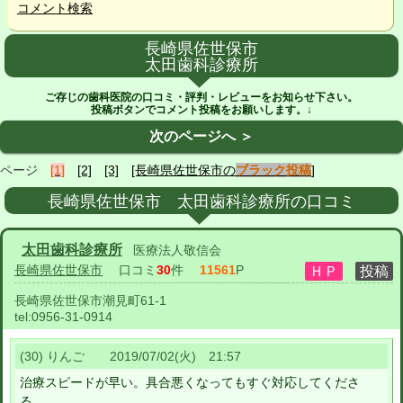
コメント検索
長崎県佐世保市
太田歯科診療所
ご存じの歯科医院の口コミ・評判・レビューをお知らせ下さい。
投稿ボタンでコメント投稿をお願いします。↓
次のページへ ＞
ページ
[1]
[2]
[3]
[長崎県佐世保市の
ブラック投稿
]
長崎県佐世保市 太田歯科診療所の口コミ
太田歯科診療所
医療法人敬信会
長崎県佐世保市
口コミ
30
件
11561
P
長崎県佐世保市潮見町61-1
tel:
0956-31-0914
(30) りんご 2019/07/02(火) 21:57
治療スピードが早い。具合悪くなってもすぐ対応してくださ
る。