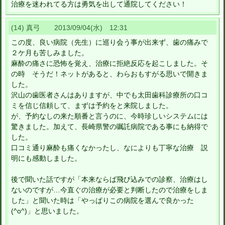
治療を迷われてる方は勇気を出して通院してください！
(14) 真弓 2013/09/04(水) 12:31
この度、良い病院（先生）に巡り会う事が出来ず、歯の痛みで
２ケ月も苦しみました。
麻酔の痛さに恐怖を覚え、治療に拒絶反応を起こしました。そ
の時 そうだ！ネットがあると、わらおもすがる思いで開きま
した。
沢山の歯医者さんはありますが、中でも太田歯科診療所の口コ
ミを信じ信頼して、まずは予約をと来院しました。
が、予約なしの来た順番と言うのに、今時珍しいシステムには
驚きました。加えて、長崎県警の嘱託病院である事にも納得で
した。
口コミ通り麻酔も痛くなかったし、なによりも丁寧な治療 説
明にも感動しました。
後で聞いた話ですが「本来ならば飛び込みでの診察、治療はし
ないのですが…今直ぐの治療が必要と判断したので治療をしま
した」と聞いた時は「やっぱりこの病院を選んで良かった
(^o^)」と思いました。