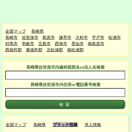
全国マップ
長崎県
長崎市
佐世保市
島原市
諫早市
大村市
平戸市
松浦市
対馬市
壱岐市
五島市
西海市
雲仙市
南島原市
西彼杵郡
東彼杵郡
北松浦郡
南松浦郡
長崎県佐世保市
内
歯科医院名or法人名検索
長崎県佐世保市
内
住所or電話番号検索
全国マップ
長崎県
ブラック投稿
求人情報