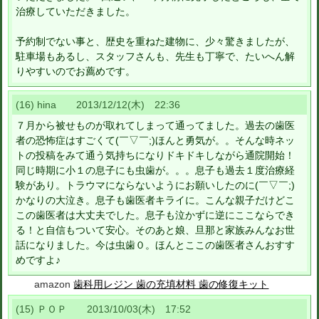
治療していただきました。
予約制でない事と、歴史を重ねた建物に、少々驚きましたが、
駐車場もあるし、スタッフさんも、先生も丁寧で、たいへん解
りやすいのでお薦めです。
(16) hina 2013/12/12(木) 22:36
７月から被せものが取れてしまって通ってました。過去の歯医
者の恐怖症はすごくて(￣▽￣;)ほんと勇気が。。そんな時ネッ
トの投稿をみて通う気持ちになりドキドキしながら通院開始！
同じ時期に小１の息子にも虫歯が。。。息子も過去１度治療経
験があり。トラウマにならないようにお願いしたのに(￣▽￣;)
かなりの大泣き。息子も歯医者キライに。こんな親子だけどこ
この歯医者は大丈夫でした。息子も泣かずに逆にここならでき
る！と自信もついて安心。そのあと娘、旦那と家族みんなお世
話になりました。今は虫歯０。ほんとここの歯医者さんおすす
めですよ♪
amazon
歯科用レジン 歯の充填材料 歯の修復キット
(15) ＰＯＰ 2013/10/03(木) 17:52