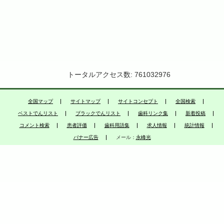
トータルアクセス数: 761032976
全国マップ
サイトマップ
サイトコンセプト
全国検索
ベストでんリスト
ブラックでんリスト
歯科リンク集
新着投稿
コメント検索
患者評価
歯科用語集
求人情報
統計情報
バナー広告
メール：
永峰光