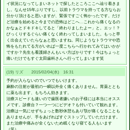
イ状況になってしまいネットで探したところここへ辿り着きま
し。なんせ15年ぶりですし、以前トラウマを持ってる方ならお
分かり頂けると思いますが、緊張ですごく怖かったです。だけ
ど治療を始めると今までの恐怖はどこへ…これから痛くなるの
かなぁとドキドキしてると「終わりましたよー」と。エッ！？
びっくりするぐらい痛くなく終わってしまいました。もっと早
く出会えていたらなぁと思いますね。同じようなトラウマや恐
怖をもたれてる方がいれば一度こちらへ行かれてみてはいかが
ですか？先生も看護婦さんもいい方ばかりです！今はちょっと
痛いだけでもすぐ太田歯科さんへ行ってしまいます笑
(19) リズ 2015/02/04(水) 16:31
予約が入らないのでいつでもいけます。
麻酔の注射が最初の一瞬以外全く痛くありません。胃薬ととも
に薬も出ます、もちろん効きます。
治療スピードも速いので歯医者嫌いのお子様には本当にオスス
メです。診療台？一つ一つにビデオ？も付いていて観れます。
治療は一気にせずちょっと数秒休憩もあり顎が痛くなることも
ありませんが、手をあげればすぐストップしていただけます。
また治療中痛みが全くないため眠くなり寝てる人もいます
（笑）