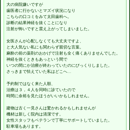
大の病院嫌いですが
歯医者に行かないとマズイ状況になり
こちらの口コミをみて太田歯科へ。
診断の結果神経を抜くことになり
注射が怖いですと震え上がってしまいました。
女医さんが心配しなくても大丈夫ですよ、
と大人気ない私にも関わらず親切な言葉。
麻酔の前の薬剤のおかげで注射も全く痛くありませんでした。
神経を抜くときもあっという間で
いつの間にか治療が終わっていたのにびっくりしました。
さっきまで怯えていた私はどこへ…
予約制ではなく来た人順、
治療は３，４人を同時に診ていたので
時間に余裕を見たほうがいいかもしれません。
建物は古く一見さんは驚かれるかもしれませんが
機材は新しく院内は清潔です。
女性スタッフもベテランで丁寧にサポートしていました。
駐車場もあります。