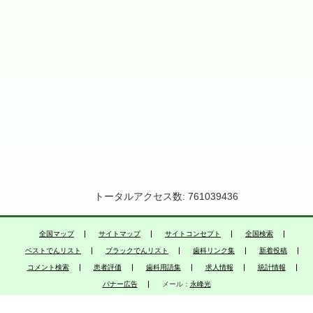
トータルアクセス数: 761039436
全国マップ
サイトマップ
サイトコンセプト
全国検索
ベストでんリスト
ブラックでんリスト
歯科リンク集
新着投稿
コメント検索
患者評価
歯科用語集
求人情報
統計情報
バナー広告
メール：
永峰光