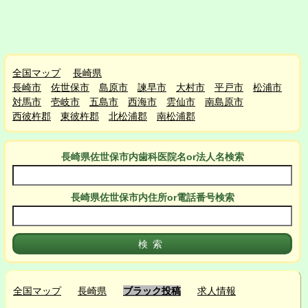
全国マップ
長崎県
長崎市
佐世保市
島原市
諫早市
大村市
平戸市
松浦市
対馬市
壱岐市
五島市
西海市
雲仙市
南島原市
西彼杵郡
東彼杵郡
北松浦郡
南松浦郡
長崎県佐世保市
内
歯科医院名or法人名検索
長崎県佐世保市
内
住所or電話番号検索
全国マップ
長崎県
ブラック投稿
求人情報