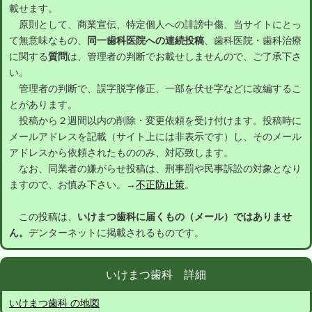
載せます。
原則として、商業宣伝、特定個人への誹謗中傷、当サイトにとっ
て無意味なもの、
同一歯科医院への連続投稿
、歯科医院・歯科治療
に関する
質問
は、管理者の判断でお載せしませんので、ご了承下さ
い。
管理者の判断で、誤字脱字修正、一部を伏せ字などに改編するこ
とがあります。
投稿から２週間以内の削除・変更依頼を受け付けます。投稿時に
メールアドレスを記載（サイト上には非表示です）し、そのメール
アドレスから依頼されたもののみ、対応致します。
なお、同業者の嫌がらせ投稿は、刑事罰や民事訴訟の対象となり
ますので、お慎み下さい。→
不正防止策
。
この投稿は、
いけまつ歯科に届くもの（メール）ではありませ
ん。
デンターネットに掲載されるものです。
いけまつ歯科 詳細
いけまつ歯科 の地図