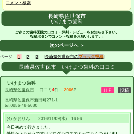
コメント検索
長崎県佐世保市
いけまつ歯科
ご存じの歯科医院の口コミ・評判・レビューをお知らせ下さい。
投稿ボタンでコメント投稿をお願いします。↓
次のページへ ＞
ページ
[1]
[2]
[3]
[長崎県佐世保市の
ブラック投稿
]
長崎県佐世保市 いけまつ歯科の口コミ
いけまつ歯科
長崎県佐世保市
口コミ
4
件
2066
P
長崎県佐世保市新田町271-1
tel:
0956-48-5680
(4) かおりん 2016/11/09(水) 16:56
今日初めて行きました。
外観からもそうですけどログハウスでとってもくつろげまし