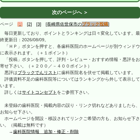
次のページへ ＞
ページ
[1]
[2]
[3]
[長崎県佐世保市の
ブラック投稿
]
毎日更新しており、ポイントとランキングは日々変化しています。最
終更新日：2026/08/09。
「ＨＰ」ボタンを押すと、各歯科医院のホームページが別ウィンドウ
に表示されます。（＋１ポイント）
「投稿」ボタンを押して、評判・レビュー・おすすめ情報・悪評をお
寄せ下さい。（＋２００／－４００ポイント）
悪評は
ブラックでんリスト
に歯科医院名を伏せて掲載しています。
評価資料不足の歯科医院等についてはランキングから外して表示して
います。
詳しくは
サイトコンセプト
をご参照下さい。
未登録の歯科医院・掲載内容の誤り・リンク切れなどありましたら、
お知らせ下さい。
ホームページを開設・移設されてリンクご希望の方も、お知らせ下さ
い。（掲載は無料です）
→
歯科医院情報 追加・修正・削除