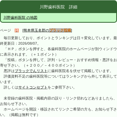
川野歯科医院 詳細
川野歯科医院 の地図
ページ
[1]
[熊本県玉名郡の
ブラック投稿
]
毎日更新しており、ポイントとランキングは日々変化しています。最
終更新日：2026/08/07。
「ＨＰ」ボタンを押すと、各歯科医院のホームページが別ウィンドウ
に表示されます。（＋１ポイント）
「投稿」ボタンを押して、評判・レビュー・おすすめ情報・悪評をお
寄せ下さい。（＋２００／－４００ポイント）
悪評は
ブラックでんリスト
に歯科医院名を伏せて掲載しています。
評価資料不足の歯科医院等についてはランキングから外して表示して
います。
詳しくは
サイトコンセプト
をご参照下さい。
未登録の歯科医院・掲載内容の誤り・リンク切れなどありましたら、
お知らせ下さい。
ホームページを開設・移設されてリンクご希望の方も、お知らせ下さ
い。（掲載は無料です）