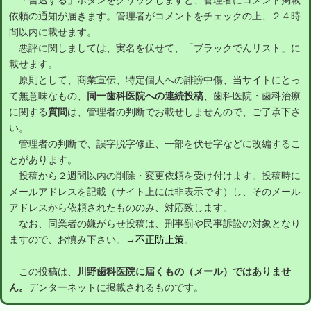
「書込する」ボタンをクリックしますと、管理者にコメント掲載
依頼の通知が届きます。管理者がコメントをチェックの上、２４時
間以内に載せます。
悪評に関しましては、実名を伏せて、「ブラックでんリスト」に
載せます。
原則として、商業宣伝、特定個人への誹謗中傷、当サイトにとっ
て無意味なもの、
同一歯科医院への連続投稿
、歯科医院・歯科治療
に関する
質問
は、管理者の判断でお載せしませんので、ご了承下さ
い。
管理者の判断で、誤字脱字修正、一部を伏せ字などに改編するこ
とがあります。
投稿から２週間以内の削除・変更依頼を受け付けます。投稿時に
メールアドレスを記載（サイト上には非表示です）し、そのメール
アドレスから依頼されたもののみ、対応致します。
なお、同業者の嫌がらせ投稿は、刑事罰や民事訴訟の対象となり
ますので、お慎み下さい。→
不正防止策
。
この投稿は、
川野歯科医院に届くもの（メール）ではありませ
ん。
デンターネットに掲載されるものです。