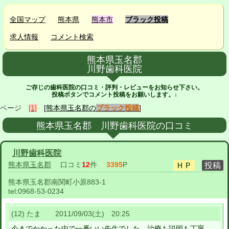
全国マップ
熊本県
熊本市
ブラック投稿
求人情報
コメント検索
熊本県玉名郡
川野歯科医院
ご存じの歯科医院の口コミ・評判・レビューをお知らせ下さい。
投稿ボタンでコメント投稿をお願いします。↓
ページ
[1]
[熊本県玉名郡の
ブラック投稿
]
熊本県玉名郡 川野歯科医院の口コミ
川野歯科医院
熊本県玉名郡
口コミ
12
件
3395
P
熊本県玉名郡南関町小原883-1
tel:
0968-53-0234
(12) たま 2011/09/03(土) 20:25
今までかかった中で一番いい先生でした。治療も説明も丁寧