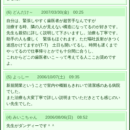
(6) どんだけ～ 2007/03/30(金) 00:25
自分は、緊張しやすく歯医者が超苦手なんですが
治療する時、隣の人が見えない構造になってるのが好きです。
先生も親切に詳しく説明して下さいますし。治療も丁寧です。
助手の人も優しく 緊張もほぐれます。ただ嘔吐反射がきつく
迷惑かけてますが(T-T) 土日も開いてるし、時間も遅くまで
やってるので仕事帰りとかでも十分間に合うし、
これからどこの歯医者いこ～って考えてる人ここお奨めです
よ。
(5) よっしー 2006/10/07(土) 09:35
新規開業ということで室内や概観もきれいで清潔感のある病院
でした。
また治療も大変丁寧で詳しい説明までいただきとても感じのい
い先生でした。
(4) みいこちゃん 2006/08/06(日) 08:52
先生がダンディーです＾＾