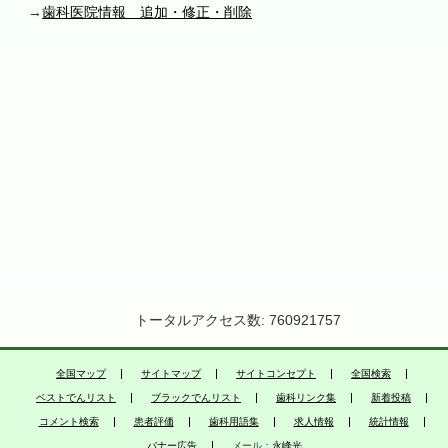
→
歯科医院情報 追加・修正・削除
トータルアクセス数: 760921757
全国マップ
サイトマップ
サイトコンセプト
全国検索
ベストでんリスト
ブラックでんリスト
歯科リンク集
新着投稿
コメント検索
患者評価
歯科用語集
求人情報
統計情報
バナー広告
メール：
永峰光