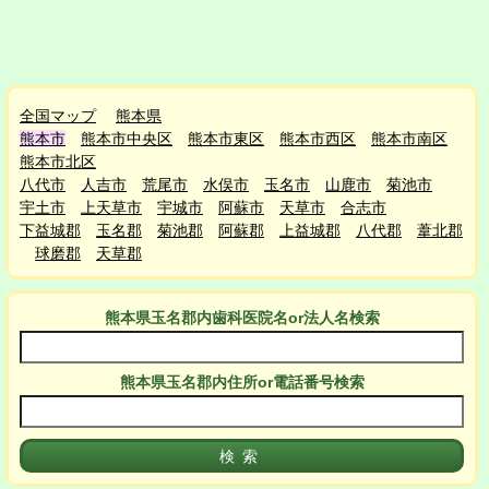
全国マップ
熊本県
熊本市
熊本市中央区
熊本市東区
熊本市西区
熊本市南区
熊本市北区
八代市
人吉市
荒尾市
水俣市
玉名市
山鹿市
菊池市
宇土市
上天草市
宇城市
阿蘇市
天草市
合志市
下益城郡
玉名郡
菊池郡
阿蘇郡
上益城郡
八代郡
葦北郡
球磨郡
天草郡
熊本県玉名郡
内
歯科医院名or法人名検索
熊本県玉名郡
内
住所or電話番号検索