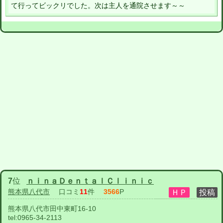
て行ってビックリでした。次は主人を通院させます～～
7
位
ｎｉｎａＤｅｎｔａｌＣｌｉｎｉｃ
熊本県八代市
口コミ
11
件
3566
P
熊本県八代市田中東町16-10
tel:
0965-34-2113