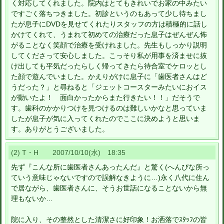
く対応してくれました。院内はとてもきれいでお家の中みたい
ですごく落ちつきました。初診というのもあって少し待ちまし
たが息子にDVDを見せてくれたりスタッフの方は積極的に話し
かけてくれて、うまれて初めての治療だった息子はぜんぜん怖
がることなく笑顔で治療を受けれました。先生もしっかり説明
してくださって安心しました。こっそり私が用事を済ませに抜
け出しても平気だったらしく帰ってきたら待合室でケロッとし
た顔で遊んでいました。かえりがけに息子に「歯医者さんはど
うだった？」と尋ねると「ジェットコースターみたいにおイス
が動いたよ！ 面白かったからまた行きたい！！」だそうで
す。歯科のかかりつけを見つけるのは難しいかなと思っていま
したが息子が気に入ってくれたのでここに決めようと思いま
す。ありがとうございました。
(2) T・H 2007/10/10(水) 18:35
先ず『こんな所に歯医者さんあったんだ』と驚く(へんぴな所っ
ていう意味じゃないですので誤解なきように…)永く八代に住ん
で居ながら、歯医者さんに、そうお世話になることないから無
理もないか…
院に入り、その整然とした清潔さに好印象！お洒落でｽﾀｯﾌの皆