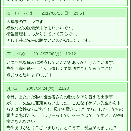
(6) りらっくま 2017/08/13(日) 23:54
５年来のファンです。
機械などの設備がよそよりいいです。
衛生管理もしっかりしていて安心です。
そして井上先生の腕がいいのがなによりです。
(5) すずめ 2013/07/08(月) 19:12
いつも急な痛みに対応していただきありがとうございます。
先生も歯科衛生士さんも優しくて親切でこれからもここに
通おうと思います(;´д｀)
(4) kei 2008/04/24(木) 22:23
今日、またまた私の歯医者さんの歴史を塗り替える出来事
が。。。先生に花束もらいました。こんなイケメン先生からも
らえば女性ならｶﾅﾘﾔﾊﾞｲ。私でも驚きましたから。しかしうちの
家内にあげたら、「ほげーっ！で、ケーキは？」ですと。ｱﾝﾀ虫
歯になんなさい！
先生ありがとうございました。ところで、髪型変えました？