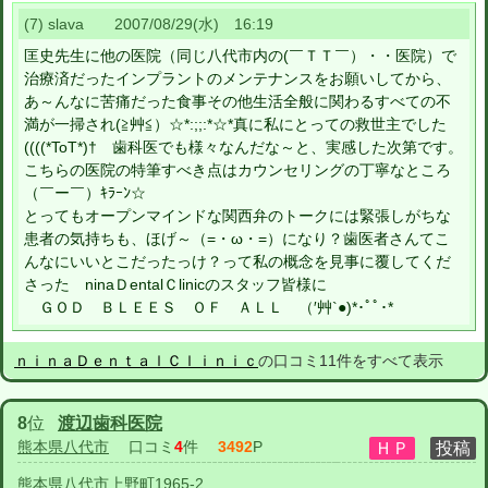
(7) slava 2007/08/29(水) 16:19
匡史先生に他の医院（同じ八代市内の(￣ＴＴ￣）・・医院）で
治療済だったインプラントのメンテナンスをお願いしてから、
あ～んなに苦痛だった食事その他生活全般に関わるすべての不
満が一掃され(≧艸≦）☆*:;;:*☆*真に私にとっての救世主でした
((((*ToT*)† 歯科医でも様々なんだな～と、実感した次第です。
こちらの医院の特筆すべき点はカウンセリングの丁寧なところ
（￣ー￣）ｷﾗｰﾝ☆
とってもオープンマインドな関西弁のトークには緊張しがちな
患者の気持ちも、ほげ～（=・ω・=）になり？歯医者さんてこ
んなにいいとこだったっけ？って私の概念を見事に覆してくだ
さった ninaＤentalＣlinicのスタッフ皆様に
ＧＯＤ ＢＬＥＥＳ ＯＦ ＡＬＬ （′艸`●)*･ﾟﾟ･*
ｎｉｎａＤｅｎｔａｌＣｌｉｎｉｃ
の口コミ11件をすべて表示
8
位
渡辺歯科医院
熊本県八代市
口コミ
4
件
3492
P
熊本県八代市上野町1965-2