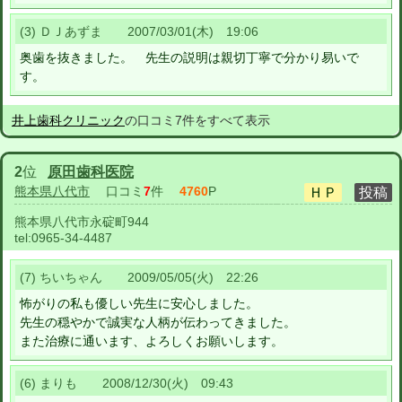
(3) ＤＪあずま 2007/03/01(木) 19:06
奥歯を抜きました。 先生の説明は親切丁寧で分かり易いで
す。
井上歯科クリニック
の口コミ7件をすべて表示
2
位
原田歯科医院
熊本県八代市
口コミ
7
件
4760
P
熊本県八代市永碇町944
tel:
0965-34-4487
(7) ちいちゃん 2009/05/05(火) 22:26
怖がりの私も優しい先生に安心しました。
先生の穏やかで誠実な人柄が伝わってきました。
また治療に通います、よろしくお願いします。
(6) まりも 2008/12/30(火) 09:43