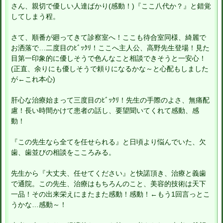
さん、親切で優しい人達ばかり(感動！)『ここ八代か？』と錯覚
してしまう程。
さて、順番が廻ってきて診察室へ！ここも待合室同様、綺麗で
お洒落で…二度目のﾋﾞｯｸﾘ！ここへ主人公、高野先生登場！見た
目第一印象的に優しそうで色んなこと相談できそうと一安心！
(正直、余りにも優しそうで頼りになるかな～と心配もしました
が←これ本心)
肝心な治療始まって三度目のﾋﾞｯｸﾘ！先生の手際のよさ、無痛配
慮！長い時間かけて患者の話し、要望聞いてくれて感動、感
動！
『この先生なら全てを任せられる』と日頃より悩んでいた、欠
歯、歯並びの相談をこころみる。
先生から『大丈夫、任せてください』と快諾頂き、治療と義歯
で通院。この先生、治療はもちろんのこと、美容的技術は天下
一品！その出来栄えにまたまた感動！感動！←もう1回言っとこ
うかな…感動～！