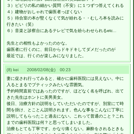
３）ビビリの私の細かい質問（不安）に１つずつ答えてくれる
４）建物がおしゃれで歯医者っぽくない
５）待合室の本が堅くなくて気が紛れる・・むしろ本を読みに
行きたい（笑）
６）音楽と診察台にあるテレビで気を紛らわせられるetc...
先生との相性もよかったのかな。
歯医者に行くのに、前日からドキドキしてダメだったのが
最近では、行くのが楽しみになりました。
(8) kei 2008/02/08(金) 00:23
妻に促され行ってみると、確かに歯科医院には見えない。中に
入るとまるでブティックみたいな雰囲気。
予約時間直前ではあったのですが、ほどなく名を呼ばれ、出て
きた先生はホントに美男美女。
後日、治療方針の説明をしていただいたのですが、別室にて時
間を掛け、とことん説明されます。色んな事をこんなに丁寧に
説明してもらったこと過去にない。これって普通のこと？これ
までの歯科医院は何？と思ってしまいました。
治療もとても丁寧です。かなり痛くない。麻酔をされるときも