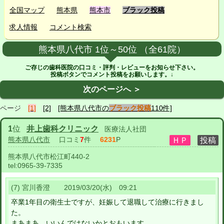
全国マップ
熊本県
熊本市
ブラック投稿
求人情報
コメント検索
熊本県八代市 1位～50位 （全61院）
ご存じの歯科医院の口コミ・評判・レビューをお知らせ下さい。
投稿ボタンでコメント投稿をお願いします。↓
次のページへ ＞
ページ
[1]
[2]
[熊本県八代市の
ブラック投稿
110件]
1
位
井上歯科クリニック
医療法人社団
熊本県八代市
口コミ
7
件
6231
P
熊本県八代市松江町440-2
tel:
0965-39-7335
(7) 宮川香澄 2019/03/20(水) 09:21
卒業1年目の衛生士ですが、妊娠して退職して治療に行きまし
た。
まあまあ、いいんではないかとおもいます。