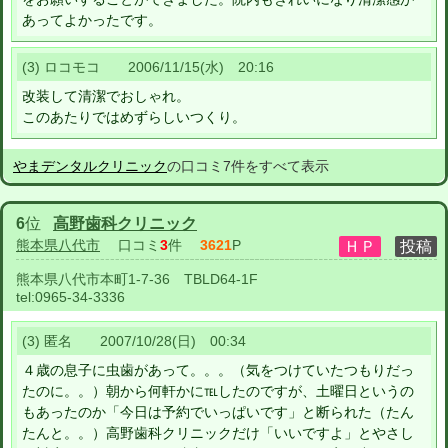
あってよかったです。
(3) ロコモコ 2006/11/15(水) 20:16
改装して清潔でおしゃれ。
このあたりではめずらしいつくり。
やまデンタルクリニック
の口コミ7件をすべて表示
6
位
高野歯科クリニック
熊本県八代市
口コミ
3
件
3621
P
熊本県八代市本町1-7-36 TBLD64-1F
tel:
0965-34-3336
(3) 匿名 2007/10/28(日) 00:34
４歳の息子に虫歯があって。。。（気をつけていたつもりだっ
たのに。。）朝から何軒かに℡したのですが、土曜日というの
もあったのか「今日は予約でいっぱいです」と断られた（たん
たんと。。）高野歯科クリニックだけ「いいですよ」とやさし