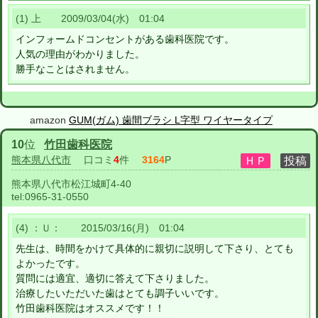
(1) 上 2009/03/04(水) 01:04
インフォームドコンセントがある歯科医院です。
人気の理由がわかりました。
勝手なことはされません。
amazon
GUM(ガム) 歯間ブラシ L字型 ワイヤータイプ
10
位
竹田歯科医院
熊本県八代市
口コミ
4
件
3164
P
熊本県八代市松江城町4-40
tel:
0965-31-0550
(4) ：Ｕ： 2015/03/16(月) 01:04
先生は、時間をかけて具体的に親切に説明して下さり、とても
よかったです。
質問には適宜、適切に答えて下さりました。
治療したいただいた歯はとても調子いいです。
竹田歯科医院はオススメです！！