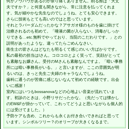
何かノウハウがあるのか余り痛くありません。削る際は「大丈
夫ですか？」と何度も聞きながら、常に注意を払ってくれま
す。気が細やかな先生なのでしょうね。とても安心できます。
さらに技術もとても高いのではと思っています。
それとラバーダムだったかな？アサガオ様のものを歯に掛けて
治療されるのも初めて。「唾液の菌が入らない、消毒がしっか
りできる…etc.無料でやっており、当院のこだわりです。」との
説明があったような。違ってたらごめんなさい。
衛生士の皆さんはどなたも明るくて感じのいい方ばかりです。
私の最初の担当はIさん。コロコロとよく笑って、笑顔がとって
も素敵なお嬢さん。受付のMさんも素敵なんですよ。「暗い事務
所には暗い事務長がいる。」と言いますが、ここの雰囲気が明
るいのは、きっと先生ご夫婦のキャラなんでしょうね。
歯科に通うのが苦痛に感じないなんて初めての経験です。出会
いに感謝！
室内にはいつもbossanovaなどの心地よい音楽が流れていま
す。初診のときは、小野リサだったかな。（先だっては懐かし
のEW&Fが掛かっていて、これってどうよと思いながらも個人的
には受けてました。）
予防ケアも含め、これからも永くお付き合いできればと思って
います。シンボルツリー？のオリーブが大きくなるまで。