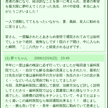
患者の身になり、経済的なことを第一に考えられ、患者の希望
を最大限に夢叶えてくださった先生、ｽﾀｯﾌの皆様、本当にあり
がとうございました！
一人で感動しててももったいなから、妻、義妹、友人に勧める
に至りました。
皆さん、一度騙されたとあきらめ覚悟で通院されてみては如何
でしょうか？絶対、後悔なしです！院のドア開け、中に入られ
た瞬間、『ここ八代か？』と錯覚されるはずです。
(1) 夢々ちゃん 2006/12/24(日) 23:49
半年に一度は歯の検診に必ず行っていましたが毎回違う歯科医
院でした・・自分でも解る虫歯の見落としをされたり、最初だ
け先生が診て後は歯科助手の方が全部・先生のタバコの息が臭
く・・などいろんな理由で転々としてましたが
今回、高野歯科医院に通院して親切、治療方法など詳しく説明
してくださり・歯科医院ではなく図書室に来た様なリラックス
感でした。治療費の説明もキチンとしていて、今までとはまっ
たく違いこの歯科医院なら毎回通院出来ると！！ 感じまし
た・・腕も良いです・・長年・歯科医院に勤めていて患者とし