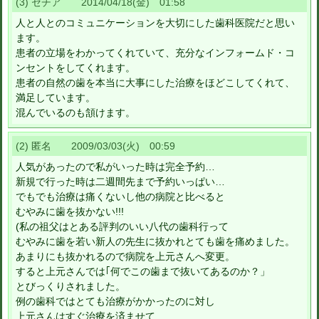
(3) セチア 2014/04/18(金) 01:58
人と人とのコミュニケーションを大切にした歯科医院だと思い
ます。
患者の立場をわかってくれていて、充分なインフォームド・コ
ンセントをしてくれます。
患者の自然の歯を本当に大事にした治療をほどこしてくれて、
満足しています。
混んでいるのも頷けます。
(2) 匿名 2009/03/03(火) 00:59
人気があったので私がいった時は完全予約…
新規で行った時は二週間先まで予約いっぱい…
でもでも治療は痛くないし他の病院と比べると
むやみに歯を抜かない!!!
(私の祖父はとある評判のいい八代の歯科行って
むやみに歯を若い新人の先生に抜かれとても歯を痛めました。
あまりにも抜かれるので病院を上元さんへ変更。
すると上元さんでは｢何でこの歯まで抜いてあるのか？」
とびっくりされました。
例の歯科ではとても治療がかかったのに対し
上元さんはすぐ治療を済ませて