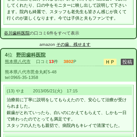
してくれたり、口の中をモニターに映し出して説明して下さい
ます。院内も綺麗で、スタッフも老先生も皆さん感じが良くて
行くのが楽しくなります。今では子供と夫もファンです。
谷川歯科医院
の口コミ6件をすべて表示
amazon
その歯、残せます
4
位
野田歯科医院
熊本県八代市
口コミ
13
件
3802
P
熊本県八代市毘舎丸町5-48
tel:
0965-35-1358
(13) やま 2013/05/21(火) 17:15
治療前に丁寧に説明をしてもらえたので、安心して治療が受け
られました。
銀歯がとれていったら、白いのにかえてもらえて、しかも一日
で終わったのでとっても満足です。
スタッフの人たちも親切で、病院内もキレイで清潔でした。