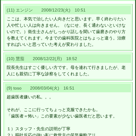
(11) エンジン 2008/12/23(火) 10:51
ここは、本気で治したい人向きだと思います。早く終わりたい
人や忙しい人は向きません。（なにせ、長く通わないといけな
いので。）衛生士さんがしっかり話しを聞いて歯磨きのやり方
を教えてくれます。今までの歯科医院とはちょっと違う。治療
すればいいと思っていた考えが変わりました。
(10) 慧茄 2008/12/22(月) 18:52
院長先生はすごく優しい方です。母を連れて行きましたが、老
人にも親切に丁寧な診察をしてくれました。
(9) toso 2008/03/04(火) 16:51
超歯医者嫌いの私。。。
それが、ここに行ってちょっと克服できたかも。
「歯医者＝怖い」この要素が少ない歯医者だと思います。
１）スタッフ・先生の説明が丁寧
２）嘔吐反応の強い私に救世主の笑気麻酔アリ