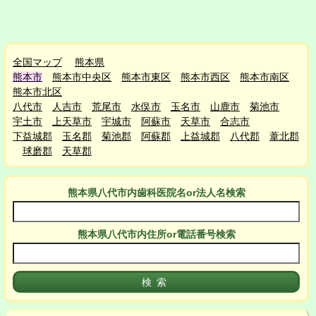
全国マップ
熊本県
熊本市
熊本市中央区
熊本市東区
熊本市西区
熊本市南区
熊本市北区
八代市
人吉市
荒尾市
水俣市
玉名市
山鹿市
菊池市
宇土市
上天草市
宇城市
阿蘇市
天草市
合志市
下益城郡
玉名郡
菊池郡
阿蘇郡
上益城郡
八代郡
葦北郡
球磨郡
天草郡
熊本県八代市
内
歯科医院名or法人名検索
熊本県八代市
内
住所or電話番号検索