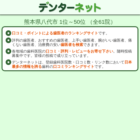
熊本県八代市 1位～50位 （全61院）
口コミ・ポイントによる歯医者のランキングサイト
です。
評判の歯医者、おすすめの歯医者、上手い歯医者、腕がいい歯医者、痛
くない歯医者、治療費の安い
歯医者を検索
できます。
各地域の歯科医院の
口コミ・評判・レビューをお寄せ下さい
。随時投稿
募集中です。皆様の投稿で成り立っています。
デンターネットは、登録歯科医院数・口コミ数・リンク数において
日本
最多の情報を誇る
歯科の
口コミランキングサイト
です。