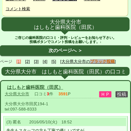
コメント検索
大分県大分市
はしもと歯科医院（田尻）
ご存じの歯科医院の口コミ・評判・レビューをお知らせ下さい。
投稿ボタンでコメント投稿をお願いします。↓
次のページへ ＞
ページ
[1]
[2]
[3]
[4]
[5]
[大分県大分市の
ブラック投稿
]
大分県大分市 はしもと歯科医院（田尻）の口コミ
はしもと歯科医院（田尻）
大分県大分市
口コミ
3
件
3591
P
大分県大分市田尻194-1
tel:
097-588-8333
(3) 匿名 2016/05/10(火) 18:52
先生もスタッフの方も丁寧で優しいですが、