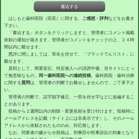
はしもと歯科医院（田尻）に関する、
ご感想・評判
などをお書き
下さい。
「書込する」ボタンをクリックしますと、管理者にコメント掲載
依頼の通知が届きます。管理者がコメントをチェックの上、２４時
間以内に載せます。
悪評に関しましては、実名を伏せて、「ブラックでんリスト」に
載せます。
原則として、商業宣伝、特定個人への誹謗中傷、当サイトにとっ
て無意味なもの、
同一歯科医院への連続投稿
、歯科医院・歯科治療
に関する
質問
は、管理者の判断でお載せしませんので、ご了承下さ
い。
管理者の判断で、誤字脱字修正、一部を伏せ字などに改編するこ
とがあります。
投稿から２週間以内の削除・変更依頼を受け付けます。投稿時に
メールアドレスを記載（サイト上には非表示です）し、そのメール
アドレスから依頼されたもののみ、対応致します。
なお、同業者の嫌がらせ投稿は、刑事罰や民事訴訟の対象となり