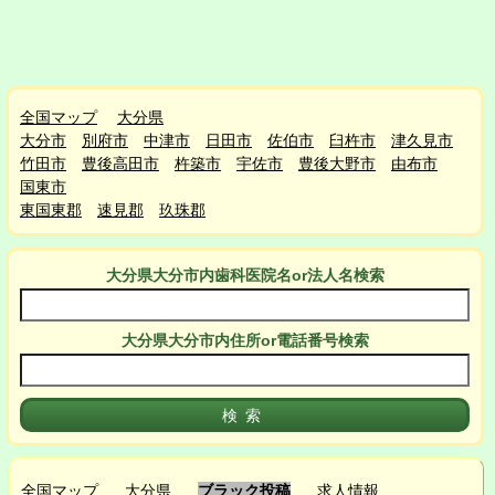
全国マップ
大分県
大分市
別府市
中津市
日田市
佐伯市
臼杵市
津久見市
竹田市
豊後高田市
杵築市
宇佐市
豊後大野市
由布市
国東市
東国東郡
速見郡
玖珠郡
大分県大分市
内
歯科医院名or法人名検索
大分県大分市
内
住所or電話番号検索
全国マップ
大分県
ブラック投稿
求人情報