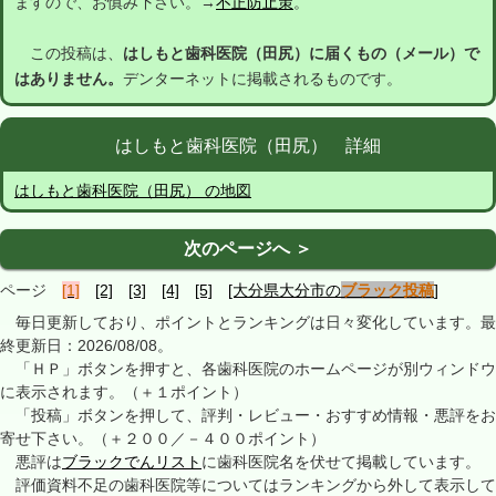
ますので、お慎み下さい。→
不正防止策
。
この投稿は、
はしもと歯科医院（田尻）に届くもの（メール）で
はありません。
デンターネットに掲載されるものです。
はしもと歯科医院（田尻） 詳細
はしもと歯科医院（田尻） の地図
次のページへ ＞
ページ
[1]
[2]
[3]
[4]
[5]
[大分県大分市の
ブラック投稿
]
毎日更新しており、ポイントとランキングは日々変化しています。最
終更新日：2026/08/08。
「ＨＰ」ボタンを押すと、各歯科医院のホームページが別ウィンドウ
に表示されます。（＋１ポイント）
「投稿」ボタンを押して、評判・レビュー・おすすめ情報・悪評をお
寄せ下さい。（＋２００／－４００ポイント）
悪評は
ブラックでんリスト
に歯科医院名を伏せて掲載しています。
評価資料不足の歯科医院等についてはランキングから外して表示して