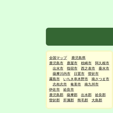
全国マップ
鹿児島県
鹿児島市
鹿屋市
枕崎市
阿久根市
出水市
指宿市
西之表市
垂水市
薩摩川内市
日置市
曽於市
霧島市
いちき串木野市
南さつま市
志布志市
奄美市
南九州市
伊佐市
姶良市
鹿児島郡
薩摩郡
出水郡
姶良郡
曽於郡
肝属郡
熊毛郡
大島郡