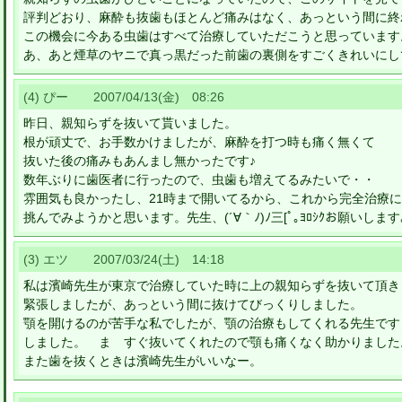
評判どおり、麻酔も抜歯もほとんど痛みはなく、あっという間に終
この機会に今ある虫歯はすべて治療していただこうと思っています
あ、あと煙草のヤニで真っ黒だった前歯の裏側をすごくきれいにし
(4) ぴー 2007/04/13(金) 08:26
昨日、親知らずを抜いて貰いました。
根が頑丈で、お手数かけましたが、麻酔を打つ時も痛く無くて
抜いた後の痛みもあんまし無かったです♪
数年ぶりに歯医者に行ったので、虫歯も増えてるみたいで・・
雰囲気も良かったし、21時まで開いてるから、これから完全治療に
挑んでみようかと思います。先生、(´∀｀ﾉ)ﾉ三[ﾟ｡ﾖﾛｼｸお願いします｡
(3) エツ 2007/03/24(土) 14:18
私は濱崎先生が東京で治療していた時に上の親知らずを抜いて頂き
緊張しましたが、あっという間に抜けてびっくりしました。
顎を開けるのが苦手な私でしたが、顎の治療もしてくれる先生です
しました。 ま すぐ抜いてくれたので顎も痛くなく助かりました
また歯を抜くときは濱崎先生がいいなー。