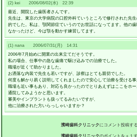
(2) kei 2006/08/02(水) 22:39
最近、開院した歯医者さんです。
先生は、東京の大学病院の口腔外科ていうところで修行された先生
的でした。私は、顎関節症ていうのでお世話になってます。他の歯
なかったけど、今は顎を動かす練習してます。
(1) nana 2006/07/31(月) 14:31
2006年7月始めに開業の出来立てだそうです。
私の場合、仕事中の急な歯痛で駆け込みでの治療でした。
職場が近くて助かりました。
お洒落な内装で先生も若いですが、診察はとても親切でした。
何度も解かり易く説明してくれましたので安心して治療を受ける事
職場も近い事もあり、対応も良かったのでとりあえずはここをホー
通院してみようかと思います。
審美やインプラントも扱ってるみたいですが、
他に治療された方いらっしゃいますか？
濱崎歯科クリニック
にコメント投稿す
濱崎歯科クリニック
のポイントを＋１