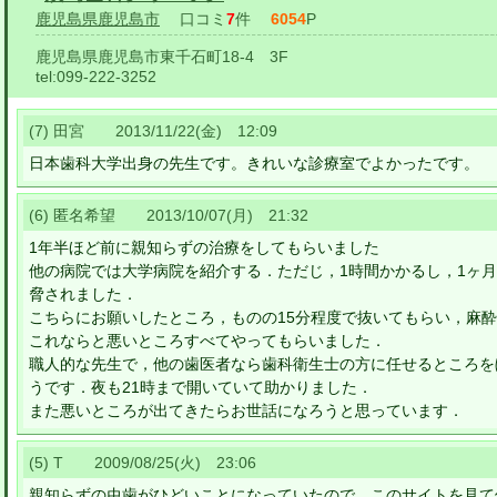
鹿児島県鹿児島市
口コミ
7
件
6054
P
鹿児島県鹿児島市東千石町18-4 3F
tel:
099-222-3252
(7) 田宮 2013/11/22(金) 12:09
日本歯科大学出身の先生です。きれいな診療室でよかったです。
(6) 匿名希望 2013/10/07(月) 21:32
1年半ほど前に親知らずの治療をしてもらいました
他の病院では大学病院を紹介する．ただじ，1時間かかるし，1ヶ
脅されました．
こちらにお願いしたところ，ものの15分程度で抜いてもらい，麻
これならと悪いところすべてやってもらいました．
職人的な先生で，他の歯医者なら歯科衛生士の方に任せるところを
うです．夜も21時まで開いていて助かりました．
また悪いところが出てきたらお世話になろうと思っています．
(5) T 2009/08/25(火) 23:06
親知らずの虫歯がひどいことになっていたので、このサイトを見て