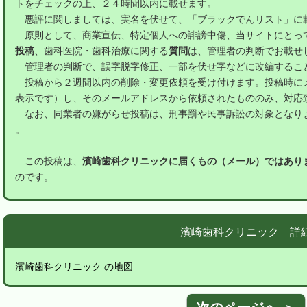
トをチェックの上、２４時間以内に載せます。
悪評に関しましては、実名を伏せて、「ブラックでんリスト」に
原則として、商業宣伝、特定個人への誹謗中傷、当サイトにとっ
投稿
、歯科医院・歯科治療に関する
質問
は、管理者の判断でお載せ
管理者の判断で、誤字脱字修正、一部を伏せ字などに改編するこ
投稿から２週間以内の削除・変更依頼を受け付けます。投稿時に
表示です）し、そのメールアドレスから依頼されたもののみ、対応
なお、同業者の嫌がらせ投稿は、刑事罰や民事訴訟の対象となり
。
この投稿は、
濱崎歯科クリニックに届くもの（メール）ではあり
のです。
濱崎歯科クリニック 詳
濱崎歯科クリニック の地図