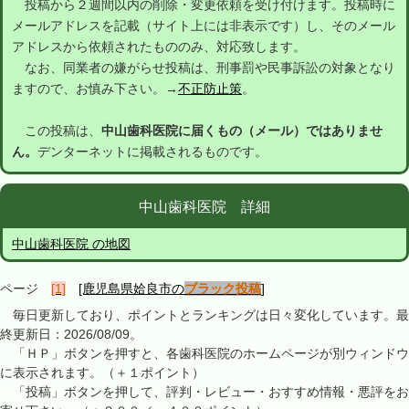
投稿から２週間以内の削除・変更依頼を受け付けます。投稿時に
メールアドレスを記載（サイト上には非表示です）し、そのメール
アドレスから依頼されたもののみ、対応致します。
なお、同業者の嫌がらせ投稿は、刑事罰や民事訴訟の対象となり
ますので、お慎み下さい。→
不正防止策
。
この投稿は、
中山歯科医院に届くもの（メール）ではありませ
ん。
デンターネットに掲載されるものです。
中山歯科医院 詳細
中山歯科医院 の地図
ページ
[1]
[鹿児島県姶良市の
ブラック投稿
]
毎日更新しており、ポイントとランキングは日々変化しています。最
終更新日：2026/08/09。
「ＨＰ」ボタンを押すと、各歯科医院のホームページが別ウィンドウ
に表示されます。（＋１ポイント）
「投稿」ボタンを押して、評判・レビュー・おすすめ情報・悪評をお