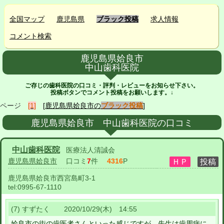
全国マップ
鹿児島県
ブラック投稿
求人情報
コメント検索
鹿児島県姶良市
中山歯科医院
ご存じの歯科医院の口コミ・評判・レビューをお知らせ下さい。
投稿ボタンでコメント投稿をお願いします。↓
ページ
[1]
[鹿児島県姶良市の
ブラック投稿
]
鹿児島県姶良市 中山歯科医院の口コミ
中山歯科医院
医療法人清誠会
鹿児島県姶良市
口コミ
7
件
4316
P
鹿児島県姶良市西宮島町3-1
tel:
0995-67-1110
(7) すずたく 2020/10/29(木) 14:55
姶良市の街の歯医者さんといった感じですが、先生は歯周病に