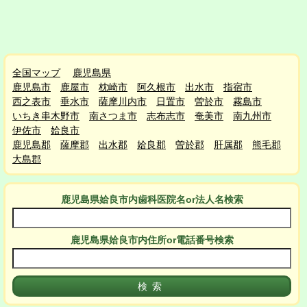
全国マップ
鹿児島県
鹿児島市
鹿屋市
枕崎市
阿久根市
出水市
指宿市
西之表市
垂水市
薩摩川内市
日置市
曽於市
霧島市
いちき串木野市
南さつま市
志布志市
奄美市
南九州市
伊佐市
姶良市
鹿児島郡
薩摩郡
出水郡
姶良郡
曽於郡
肝属郡
熊毛郡
大島郡
鹿児島県姶良市
内
歯科医院名or法人名検索
鹿児島県姶良市
内
住所or電話番号検索