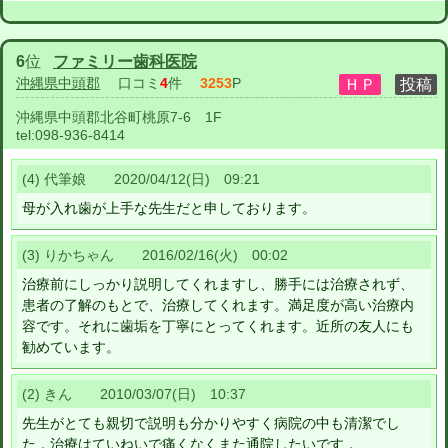
6
位
ファミリー歯科医院
沖縄県中頭郡
口コミ
4
件
3253
P
沖縄県中頭郡北谷町桃原7-6 1F
tel:
098-936-8414
(4) 代筆娘 2020/04/12(日) 09:21
母が入れ歯が上手な先生だと申しております。
(3) りかちゃん 2016/02/16(火) 00:02
治療前にしっかり説明してくれますし、勝手には治療されず、
患者の了解のもとで、治療してくれます。満足度が高い治療内
容です。それに歯垢を丁寧にとってくれます。近所の友人にも
勧めています。
(2) きん 2010/03/07(日) 10:37
先生がとても親切で説明も分かりやすく病院の中も清潔でし
た．治療はていねいで痛くなくまた通院したいです．