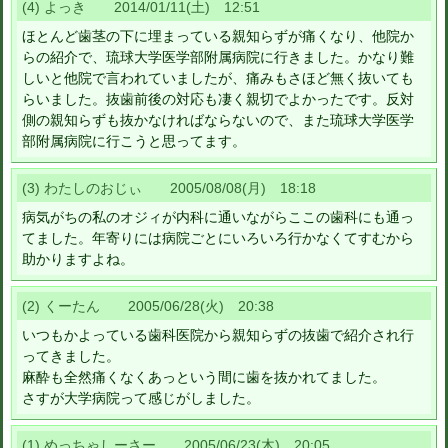
(4) よっき 2014/01/11(土) 12:51
ほとんど歯茎の下に埋まっている親知らずが痛くなり、他院か
らの紹介で、琉球大学医学部附属病院に行きました。かなり難
しいと他院で言われていましたが、痛みもさほど無く抜いても
らいました。抜歯前後の対応も凄く親切でよかったです。反対
側の親知らずも抜かなければならないので、また琉球大学医学
部附属病院に行こうと思ってます。
(3) わたしのおじぃ 2005/08/08(月) 18:18
病気がちの私のオジィが内科に通いながらここの歯科にも通っ
てました。年寄りには病院ごとにいろいろ行かなくてすむから
助かりますよね。
(2) くーたん 2005/06/28(火) 20:38
いつもかよっている歯科医院から親知らずの抜歯で紹介され行
ってきました。
麻酔も全然痛くなくあっという間に歯を抜かれてました。
さすが大学病院って感じがしました。
(1) めっちゃしーさー 2005/06/23(木) 20:05