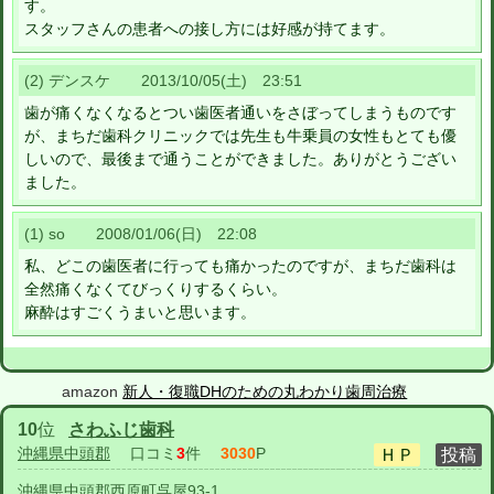
す。
スタッフさんの患者への接し方には好感が持てます。
(2) デンスケ 2013/10/05(土) 23:51
歯が痛くなくなるとつい歯医者通いをさぼってしまうものです
が、まちだ歯科クリニックでは先生も牛乗員の女性もとても優
しいので、最後まで通うことができました。ありがとうござい
ました。
(1) so 2008/01/06(日) 22:08
私、どこの歯医者に行っても痛かったのですが、まちだ歯科は
全然痛くなくてびっくりするくらい。
麻酔はすごくうまいと思います。
amazon
新人・復職DHのための丸わかり歯周治療
10
位
さわふじ歯科
沖縄県中頭郡
口コミ
3
件
3030
P
沖縄県中頭郡西原町呉屋93-1