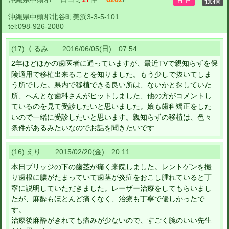
沖縄県中頭郡北谷町美浜3-3-5-101
tel:
098-926-2080
(17) くるみ 2016/06/05(日) 07:54
2年ほどほかの歯医者に通っていますが、最近TVで親知らずを保
険適用で移植出来ることを知りました。もう少しで抜いてしま
う所でした。県内で移植できる良い所は、ないかと探していた
所、へんとな歯科さんがヒットしました、他の方がコメントし
ているのを見て受診したいと思いました。娘も歯科矯正をした
いので一緒に受診したいと思います。親知らずの移植は、色々
条件があるみたいなのでお話を聞きたいです
(16) えり 2015/02/20(金) 20:11
本日ブリッジの下の歯茎が痛く来院しました。レントゲンを撮
り歯根に膿がたまっていて歯茎が炎症をおこし腫れていると丁
寧に説明していただきました。レーザー治療をしてもらいまし
たが、麻酔もほとんど痛くなく、治療も丁寧で優しかったで
す。
治療後麻酔がきれても痛みが少ないので、すごく腕のいい先生