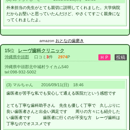
外来担当の先生がとても親切に説明してくれました。大学病院
だからお堅いと思っていたんだけど、やさくてすごく親身にな
ってくれましたよ。
amazon
おとなの歯磨き
15
位
レーヴ歯科クリニック
沖縄県中頭郡
口コミ
3
件
2974
P
沖縄県中頭郡北中城村ライカム540
tel:
098-932-5002
(3) マルちゃん 2016/09/11(日) 18:46
歯医者が苦手な私でも安心して通える医院だという感想です
とても丁寧な歯科助手さん 先生も優しく丁寧で 久しぶりに
良い歯医者さんと出会い満足です 周りの方々にも紹介した
い歯医者です 歯医者に行くのが不安な方 レーヴ歯科は
丁寧なのでオススメです