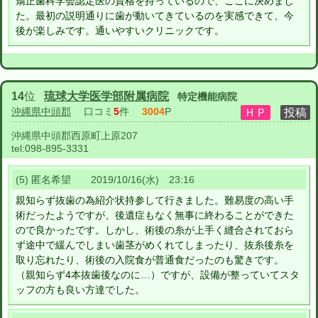
矯正歯科学会認定医の資格を持っているので、ここに決めまし
た。最初の説明通りに歯が動いてきているのを実感できて、今
後が楽しみです。通いやすいクリニックです。
14
位
琉球大学医学部附属病院
特定機能病院
沖縄県中頭郡
口コミ
5
件
3004
P
沖縄県中頭郡西原町上原207
tel:
098-895-3331
(5) 匿名希望 2019/10/16(水) 23:16
親知らず抜歯の為紹介状持参して行きました。難易度の高い手
術だったようですが、後遺症もなく無事に終わることができた
ので良かったです。しかし、術後の糸が上手く縫合されておら
ず途中で緩んでしまい歯茎がめくれてしまったり、抜糸後糸を
取り忘れたり、術後の入院食が普通食だったのも驚きです。
（親知らず4本抜歯後なのに…）ですが、設備が整っていてスタ
ッフの方も良い方達でした。