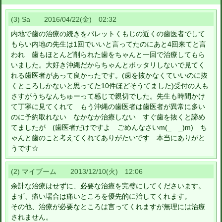
(3) Sa 2016/04/22(金) 02:32
内地で歯の治療の続きをパレットくもじの近くの歯医者でして
もらい内地の先生は1回でいいと言ってたのにあと4回来てと言
われ 歯もほとんど削られた歯をちゃんと一回で治療してもら
いました。大好き沖縄だからちゃんとボッタリしないで見てく
れる歯医者があって良かったです。(歯を抜かなくていいのに抜
くところしかないと思ってた10件ほどそうてました)受付の人も
さすがうちなんちゅーって感じで親切でした。先生も時間かけ
て丁寧に見てくれて もう沖縄の歯医者は歯医者が異常に多い
のに予約取れない なかなか治療しない すぐ歯を抜くと諦め
てましたが (歯医者だけですよ ごめんなさいm(_ _)m) ち
ゃんと歯のこと考えてくれてありがたいです 本当にありがと
うです☆
(2) マイブーム 2013/12/10(火) 12:06
余計な治療はせずに、必要な治療を完璧にしてくださいます。
まず、痛い場合は痛いところを優先的に治してくれます。
その他、治療が必要なところは言ってくれますが無理には治療
されません。