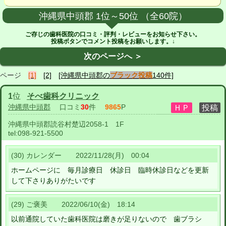
沖縄県中頭郡 1位～50位 （全60院）
ご存じの歯科医院の口コミ・評判・レビューをお知らせ下さい。
投稿ボタンでコメント投稿をお願いします。↓
次のページへ ＞
ページ
[1]
[2]
[沖縄県中頭郡の
ブラック投稿
140件]
1
位
そべ歯科クリニック
沖縄県中頭郡
口コミ
30
件
9865
P
沖縄県中頭郡読谷村楚辺2058-1 1F
tel:
098-921-5500
(30) カレンダー 2022/11/28(月) 00:04
ホームページに 毎月診療日 休診日 臨時休診日などを更新
して下さりありがたいです
(29) ご褒美 2022/06/10(金) 18:14
以前通院していた歯科医院は磨きが足りないので 歯ブラシ