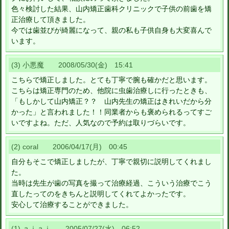
色々検討した結果、山内矯正歯科クリニックで子供の前歯を矯
正治療して頂きました。
今では歯並びが綺麗になって、親の私も子供自身も大変喜んで
います。
(3) 小悪魔 2008/05/30(金) 15:41
こちらで矯正しました。とても丁寧で腕も確かだと思います。
こちらは矯正専門のため、他院に虫歯治療しに行ったときも、
「もしかして山内矯正？？ 山内先生の矯正はきれいだから分
かった」と言われました！！同業者からも褒められるってすご
いですよね。ただ、人気なので予約は取りづらいです。
(2) coral 2006/04/17(月) 00:45
自分もそこで矯正しましたが、丁寧で親切に説明してくれまし
た。
当時は先生が歯の写真を撮って治療経過、こういう治療でこう
直したってのをきちんと説明してくれてよかったです。
安心して治療することができました。
(1) ａｉａｉ 2005/07/27(水) 06:52