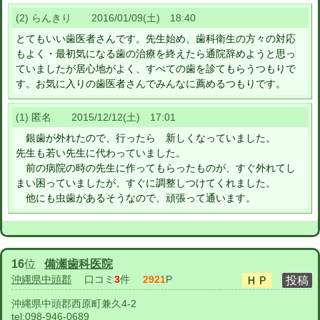
(2) らんきり 2016/01/09(土) 18:40
とてもいい歯医者さんです。先生始め、歯科衛生の方々の対応
もよく・最初気になる歯の治療を終えたら通院辞めようと思っ
ていましたが居心地がよく、すべての歯を診てもらうつもりで
す。お気に入りの歯医者さんでみんなに薦めるつもりです。
(1) 匿名 2015/12/12(土) 17:01
銀歯が外れたので、行ったら 新しくなっていました。
先生も若い先生に代わっていました。
前の病院の時の先生に作ってもらったものが、すぐ外れてし
まい困っていましたが、すぐに調整しつけてくれました。
他にも虫歯があるそうなので、頑張って通います。
16
位
備瀬歯科医院
沖縄県中頭郡
口コミ
3
件
2921
P
沖縄県中頭郡西原町兼久4-2
tel:
098-946-0689