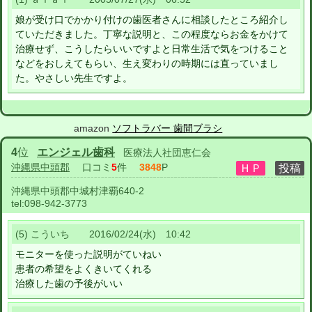
娘が受け口でかかり付けの歯医者さんに相談したところ紹介し
ていただきました。丁寧な説明と、この程度ならお金をかけて
治療せず、こうしたらいいですよと日常生活で気をつけること
などをおしえてもらい、生え変わりの時期には直っていまし
た。やさしい先生ですよ。
amazon
ソフトラバー 歯間ブラシ
4
位
エンジェル歯科
医療法人社団恵仁会
沖縄県中頭郡
口コミ
5
件
3848
P
沖縄県中頭郡中城村津覇640-2
tel:
098-942-3773
(5) こういち 2016/02/24(水) 10:42
モニターを使った説明がていねい
患者の希望をよくきいてくれる
治療した歯の予後がいい