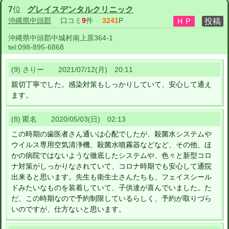
7
位
グレイスデンタルクリニック
沖縄県中頭郡
口コミ
9
件
3241
P
沖縄県中頭郡中城村南上原364-1
tel:
098-895-6868
(9) さりー 2021/07/12(月) 20:11
親切丁寧でした。感染対策もしっかりしていて、安心して通え
ます。
(8) 匿名 2020/05/03(日) 02:13
この時期の歯医者さん通いは心配でしたが、殺菌水システムや
ウイルス専用空気清浄機、殺菌水噴霧器などなど、その他、ほ
かの病院ではないような徹底したシステムや、色々と新型コロ
ナ対策がしっかりなされていて、コロナ時期でも安心して通院
出来ると思います。先生も衛生士さんたちも、フェイスシール
ドみたいなものを装着していて、子供達が喜んでいました。た
だ、この時期なので予約制限しているらしく、予約が取りづら
いのですが、仕方ないと思います。