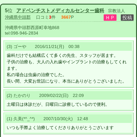
5
位
アドベンチストメディカルセンター歯科
宗教法人
沖縄県中頭郡
口コミ
3
件
3667
P
沖縄県中頭郡西原町幸地868
tel:
098-946-2834
(3) ゴーや 2016/11/21(月) 00:38
歯科だけでも結構広くて多くの先生、スタッフが居ます。
子供の治療も、大人の入れ歯やインプラントの治療もしてくれ
ます。
私の場合は虫歯の治療でした。
長い間、大変お世話になり、本当にありがとうございました。
(2) たかのり 2009/02/22(日) 22:09
土曜日は休診だが、日曜日に診療しているので便利。
(1) 久美(*^_^*) 2007/10/30(火) 12:48
いつも手際よく治療してくださりありがとうございます