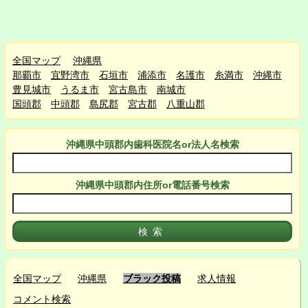
全国マップ
沖縄県
那覇市
宜野湾市
石垣市
浦添市
名護市
糸満市
沖縄市
豊見城市
うるま市
宮古島市
南城市
国頭郡
中頭郡
島尻郡
宮古郡
八重山郡
沖縄県中頭郡
内
歯科医院名or法人名検索
沖縄県中頭郡
内
住所or電話番号検索
全国マップ
沖縄県
ブラック投稿
求人情報
コメント検索