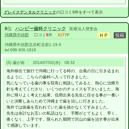
グレイスデンタルクリニック
の口コミ9件をすべて表示
8
位
ハンビー歯科クリニック
医療法人慧聖会
沖縄県中頭郡
口コミ
5
件
3177
P
沖縄県中頭郡北谷町北前1-19-9
tel:
098-926-1818
(5) 歯が命 2014/07/02(水) 08:32
海外移住で旅行で沖縄に行ってる時の、台風の日に引き込まれ
るように、こちらの歯科へ入って行きました。
気になっている歯の事を院長に相談してみると、熱心に治療方
針を考えてくださり、いくつかのチョイスを下さいました。海
外に帰りよく考えた結果、信用出来る先生に任せる事が一番い
いと決断しあらためて沖縄まで歯を治しに行きました。
海外では抜歯を言われていた歯を抜かなくてすみました。
先生は余計なお互いの私語はなく、手際がとてもよく、早く、
痛くなく、上手です。限られた期間で沢山の歯を治す事が出来
て感謝しています。