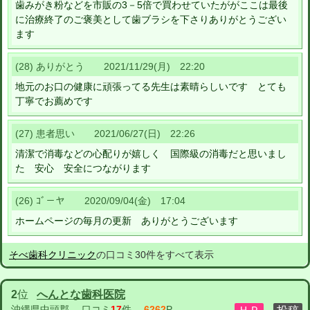
歯みがき粉などを市販の3－5倍で買わせていたががここは最後
に治療終了のご褒美として歯ブラシを下さりありがとうござい
ます
(28) ありがとう 2021/11/29(月) 22:20
地元のお口の健康に頑張ってる先生は素晴らしいです とても
丁寧でお薦めです
(27) 患者思い 2021/06/27(日) 22:26
清潔で消毒などの心配りが嬉しく 国際級の消毒だと思いまし
た 安心 安全につながります
(26) ｺﾞ－ヤ 2020/09/04(金) 17:04
ホームページの毎月の更新 ありがとうございます
そべ歯科クリニック
の口コミ30件をすべて表示
2
位
へんとな歯科医院
沖縄県中頭郡
口コミ
17
件
6262
P