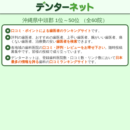
沖縄県中頭郡 1位～50位 （全60院）
口コミ・ポイントによる歯医者のランキングサイト
です。
評判の歯医者、おすすめの歯医者、上手い歯医者、腕がいい歯医者、痛
くない歯医者、治療費の安い
歯医者を検索
できます。
各地域の歯科医院の
口コミ・評判・レビューをお寄せ下さい
。随時投稿
募集中です。皆様の投稿で成り立っています。
デンターネットは、登録歯科医院数・口コミ数・リンク数において
日本
最多の情報を誇る
歯科の
口コミランキングサイト
です。