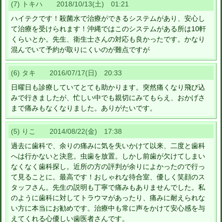
(7) トキハ 2018/10/13(土) 01:21
ハイテクです！殺菌水で治療ができるシステムがあり、安心し
て治療を受けられます！沖縄ではこのシステムがある所は10軒
くらいとか。先生、衛生士さんの対応も良かったです。かなり
混んでいて予約が取りにくいのが難点ですが
(6) タキ 2016/07/17(日) 20:33
日曜日も診療していてとても助かります。突然痛くなり飛び込
みで行きましたが、忙しい中でも親切にみてもらえ、おかげさ
まで痛みもなくなりました。ありがたいです。
(5) りこ 2014/08/22(金) 17:38
過去に歯科で、余りの痛みに気を失いかけて以来、二度と歯科
へは行かないと決意。虫歯を放置。しかし前歯が欠けてしまい
なくなく歯科探し。近所の方の評判が余りによかったので行っ
て見ることに。最高です！おしゃれな待合室、優しく笑顔のス
タッフさん。先生の説明も丁寧で痛みもありませんでした。私
のように歯科に対してトラウマがあったり、痛みに耐えられな
い方に本当にお勧めです。治療中も常に声をかけて安心感を与
えてくれる心優しい歯医者さんです。