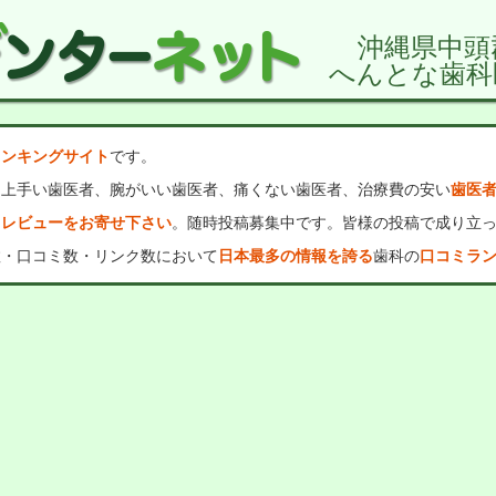
沖縄県中頭
へんとな歯科
ランキングサイト
です。
、上手い歯医者、腕がいい歯医者、痛くない歯医者、治療費の安い
歯医
・レビューをお寄せ下さい
。随時投稿募集中です。皆様の投稿で成り立
数・口コミ数・リンク数において
日本最多の情報を誇る
歯科の
口コミラ