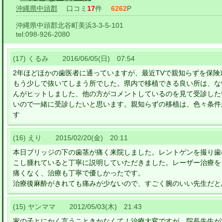
沖縄県中頭郡
口コミ
17
件
6262
P
沖縄県中頭郡北谷町美浜3-3-5-101
tel:
098-926-2080
(17) くるみ 2016/06/05(日) 07:54
2年ほどほかの歯医者に通っていますが、最近TVで親知らずを保
もう少しで抜いてしまう所でした。県内で移植できる良い所は、な
んがヒットしました、他の方がコメントしているのを見て受診した
いので一緒に受診したいと思います。親知らずの移植は、色々条件
す
(16) えり 2015/02/20(金) 20:11
本日ブリッジの下の歯茎が痛く来院しました。レントゲンを撮り歯
こし腫れていると丁寧に説明していただきました。レーザー治療を
痛くなく、治療も丁寧で優しかったです。
治療後麻酔がきれても痛みが少ないので、すごく腕のいい先生だと
(15) ヤンママ 2012/05/03(木) 21:43
家の子とにかく言うこときかなくて！治療大変ですが、院長先生が