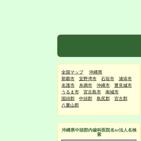
全国マップ
沖縄県
那覇市
宜野湾市
石垣市
浦添市
名護市
糸満市
沖縄市
豊見城市
うるま市
宮古島市
南城市
国頭郡
中頭郡
島尻郡
宮古郡
八重山郡
沖縄県中頭郡
内
歯科医院名or法人名検
索