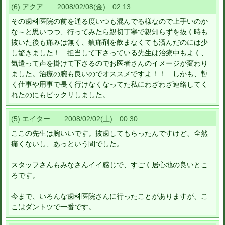
(6) アクア 2008/02/08(金) 02:13
その歯科医院の前を通る度いつも混んでる様なので上手いのか
な～と思いつつ、行ってみたら親切丁寧で親知らずを抜く時も
抜いた後も痛みは無く、鎮痛剤を飲まなくても済んだのには少
し驚きました！ 担当して下さっている先生は治療中もよく、
気遣って声を掛けて下さるのでお医者さんのイメージが変わり
ました。治療の腕も良いのでオススメですよ！！ しかも、暫
く仕事や用事で長く行けなくなってた私にわざわざ連絡してく
れたのにもビックリしました。
(5) エイター 2008/02/02(土) 00:30
ここの先生は腕いいです。抜歯してもらったんですけど、全然
痛くないし、あっという間でした。
スタッフさんもみなさんイイ感じで、すごく居心地の良いとこ
ろです。
今まで、いろんな歯科医院さんに行ったことがありますが、こ
こはダントツで一番です。