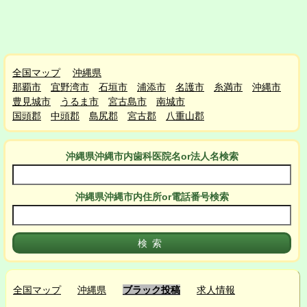
全国マップ
沖縄県
那覇市
宜野湾市
石垣市
浦添市
名護市
糸満市
沖縄市
豊見城市
うるま市
宮古島市
南城市
国頭郡
中頭郡
島尻郡
宮古郡
八重山郡
沖縄県沖縄市
内
歯科医院名or法人名検索
沖縄県沖縄市
内
住所or電話番号検索
全国マップ
沖縄県
ブラック投稿
求人情報