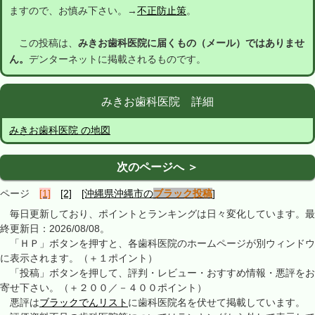
ますので、お慎み下さい。→
不正防止策
。
この投稿は、
みきお歯科医院に届くもの（メール）ではありませ
ん。
デンターネットに掲載されるものです。
みきお歯科医院 詳細
みきお歯科医院 の地図
次のページへ ＞
ページ
[1]
[2]
[沖縄県沖縄市の
ブラック投稿
]
毎日更新しており、ポイントとランキングは日々変化しています。最
終更新日：2026/08/08。
「ＨＰ」ボタンを押すと、各歯科医院のホームページが別ウィンドウ
に表示されます。（＋１ポイント）
「投稿」ボタンを押して、評判・レビュー・おすすめ情報・悪評をお
寄せ下さい。（＋２００／－４００ポイント）
悪評は
ブラックでんリスト
に歯科医院名を伏せて掲載しています。