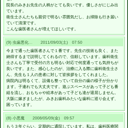
院長のみきお先生の人柄がとても良いです。優しさがにじみ出
ています。
衛生士さんたちも親切で明るい雰囲気だし、お掃除も行き届い
ていて清潔です。
こんな歯医者さんが増えてほしいです。
(9) 虫歯悪化… 2011/09/03(土) 07:50
今まで通った歯医者さんで１番です。先生の技術も良く、また
納得するまで説明してくれるので、信頼しています。歯科衛生
士さんも丁寧で受付の方も明るい対応で何度通っても気持ちが
良いです。また、感心したのが、治療に入る際に歯科衛生士さ
ん、先生も１人の患者に対して皆挨拶をしてくれました。
病院内は明るくて、設備も整っていて自分の歯の様子が分かり
ます。子連れでも大丈夫です。遊ぶスペースがあって子ども番
組を流し、おもちゃや絵本があって子ども達が退屈しません。
大阪に嫁ぎましたが、みきお歯科みたいな歯科に巡り会えず、
困っています。
(8) 小悪魔 2008/05/09(金) 09:57
もう３年ぐらい、定期的に通院しています。私は、歯科医療関