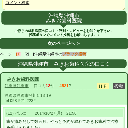
コメント検索
沖縄県沖縄市
みきお歯科医院
ご存じの歯科医院の口コミ・評判・レビューをお知らせ下さい。
投稿ボタンでコメント投稿をお願いします。↓
次のページへ ＞
ページ
[1]
[2]
[沖縄県沖縄市の
ブラック投稿
]
沖縄県沖縄市 みきお歯科医院の口コミ
みきお歯科医院
沖縄県沖縄市
口コミ
12
件
4521
P
沖縄県沖縄市登川1-13-19
tel:
098-921-2232
(12) パルコ 2014/10/27(月) 21:58
歯が痛みだして数ヵ月。やっと予約が取れてみきお歯科で治療
を受けられました♪