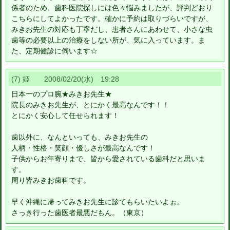
係者のため、歯科医院探しには色々悩みましたが、評判どおり
こちらにしてよかったです。確かに予約は取りづらいですが、
みきお先生の対応も丁寧だし、患者さんにあわせて、小さな虫
歯等の必要以上の治療をしない所が、気に入っています。ま
た、定期健診に伺います☆
(7) 姫 2008/02/20(水) 19:28
日本一のプロ腕★みきお先生★
院長のみきお先生が、とにかく最高なんです！！
とにかく安心して任せられます！
歯以外に、なんといっても、みきお先生の
人柄・性格・笑顔・優しさが最高なんです！
子供からお年寄りまで、皆から愛されている歯科だと思いま
す。
周り皆みきお歯科です。
早く沖縄に帰ってみきお先生に診てもらいたいよぉ。
さっき行った歯医者最悪だもん。（東京）