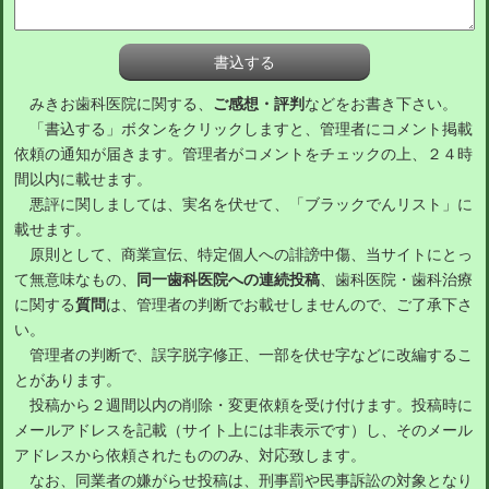
みきお歯科医院に関する、
ご感想・評判
などをお書き下さい。
「書込する」ボタンをクリックしますと、管理者にコメント掲載
依頼の通知が届きます。管理者がコメントをチェックの上、２４時
間以内に載せます。
悪評に関しましては、実名を伏せて、「ブラックでんリスト」に
載せます。
原則として、商業宣伝、特定個人への誹謗中傷、当サイトにとっ
て無意味なもの、
同一歯科医院への連続投稿
、歯科医院・歯科治療
に関する
質問
は、管理者の判断でお載せしませんので、ご了承下さ
い。
管理者の判断で、誤字脱字修正、一部を伏せ字などに改編するこ
とがあります。
投稿から２週間以内の削除・変更依頼を受け付けます。投稿時に
メールアドレスを記載（サイト上には非表示です）し、そのメール
アドレスから依頼されたもののみ、対応致します。
なお、同業者の嫌がらせ投稿は、刑事罰や民事訴訟の対象となり