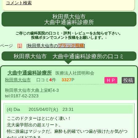
コメント検索
秋田県大仙市
大曲中通歯科診療所
ご存じの歯科医院の口コミ・評判・レビューをお知らせ下さい。
投稿ボタンでコメント投稿をお願いします。↓
ページ
[1]
[秋田県大仙市の
ブラック投稿
]
秋田県大仙市 大曲中通歯科診療所の口コミ
大曲中通歯科診療所
医療法人社団明和会
秋田県大仙市
口コミ
4
件
3327
P
秋田県大仙市大曲上栄町4-3
tel:
0187-62-2323
(4) Dia 2015/04/07(火) 23:31
ここのドクターはとにかく凄い！
北大歯学部出の超エリート。
特に抜歯はマジックだ。麻酔も的確でいつ歯が抜けたか気がつ
かないほどである。