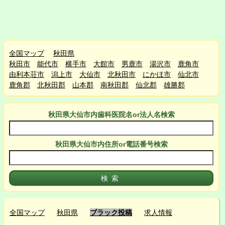
全国マップ
秋田県
秋田市
能代市
横手市
大館市
男鹿市
湯沢市
鹿角市
由利本荘市
潟上市
大仙市
北秋田市
にかほ市
仙北市
鹿角郡
北秋田郡
山本郡
南秋田郡
仙北郡
雄勝郡
秋田県大仙市
内
歯科医院名or法人名検索
秋田県大仙市
内
住所or電話番号検索
全国マップ
秋田県
ブラック投稿
求人情報