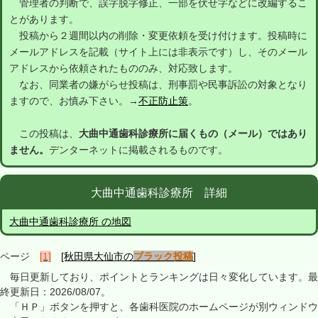
管理者の判断で、誤字脱字修正、一部を伏せ字などに改編するこ
とがあります。
投稿から２週間以内の削除・変更依頼を受け付けます。投稿時に
メールアドレスを記載（サイト上には非表示です）し、そのメール
アドレスから依頼されたもののみ、対応致します。
なお、同業者の嫌がらせ投稿は、刑事罰や民事訴訟の対象となり
ますので、お慎み下さい。→
不正防止策
。
この投稿は、
大曲中通歯科診療所に届くもの（メール）ではあり
ません。
デンターネットに掲載されるものです。
大曲中通歯科診療所 詳細
大曲中通歯科診療所 の地図
ページ
[1]
[秋田県大仙市の
ブラック投稿
]
毎日更新しており、ポイントとランキングは日々変化しています。最
終更新日：2026/08/07。
「ＨＰ」ボタンを押すと、各歯科医院のホームページが別ウィンドウ