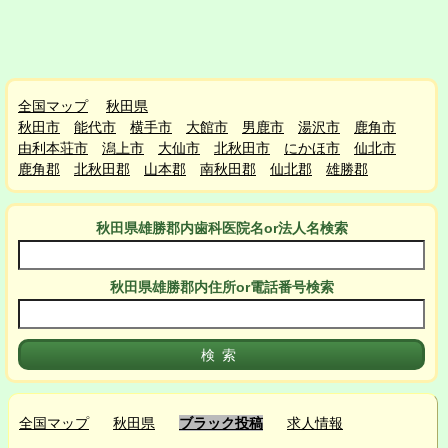
全国マップ
秋田県
秋田市
能代市
横手市
大館市
男鹿市
湯沢市
鹿角市
由利本荘市
潟上市
大仙市
北秋田市
にかほ市
仙北市
鹿角郡
北秋田郡
山本郡
南秋田郡
仙北郡
雄勝郡
秋田県雄勝郡
内
歯科医院名or法人名検索
秋田県雄勝郡
内
住所or電話番号検索
全国マップ
秋田県
ブラック投稿
求人情報