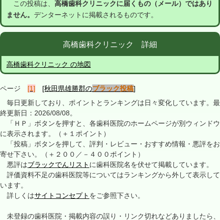
この投稿は、
高橋歯科クリニックに届くもの（メール）ではあり
ません。
デンターネットに掲載されるものです。
高橋歯科クリニック 詳細
高橋歯科クリニック の地図
ページ
[1]
[秋田県雄勝郡の
ブラック投稿
]
毎日更新しており、ポイントとランキングは日々変化しています。最
終更新日：2026/08/08。
「ＨＰ」ボタンを押すと、各歯科医院のホームページが別ウィンドウ
に表示されます。（＋１ポイント）
「投稿」ボタンを押して、評判・レビュー・おすすめ情報・悪評をお
寄せ下さい。（＋２００／－４００ポイント）
悪評は
ブラックでんリスト
に歯科医院名を伏せて掲載しています。
評価資料不足の歯科医院等についてはランキングから外して表示して
います。
詳しくは
サイトコンセプト
をご参照下さい。
未登録の歯科医院・掲載内容の誤り・リンク切れなどありましたら、