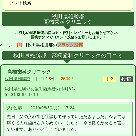
コメント検索
秋田県雄勝郡
高橋歯科クリニック
ご存じの歯科医院の口コミ・評判・レビューをお知らせ下さい。
投稿ボタンでコメント投稿をお願いします。↓
ページ
[1]
[秋田県雄勝郡の
ブラック投稿
]
秋田県雄勝郡 高橋歯科クリニックの口コミ
高橋歯科クリニック
秋田県雄勝郡
口コミ
3
件
2644
P
秋田県雄勝郡羽後町西馬音内本町82-1
tel:
0183-62-1418
(3) 佐藤 2010/08/30(月) 17:24
先日、父の入れ歯を往診して作っていただきました。今までは
痛くて入れ歯はあきらめていましたが、今は良くかめると言っ
ています。ありがとうございました。