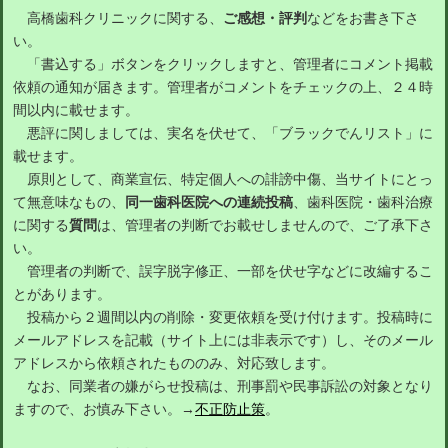
高橋歯科クリニックに関する、
ご感想・評判
などをお書き下さ
い。
「書込する」ボタンをクリックしますと、管理者にコメント掲載
依頼の通知が届きます。管理者がコメントをチェックの上、２４時
間以内に載せます。
悪評に関しましては、実名を伏せて、「ブラックでんリスト」に
載せます。
原則として、商業宣伝、特定個人への誹謗中傷、当サイトにとっ
て無意味なもの、
同一歯科医院への連続投稿
、歯科医院・歯科治療
に関する
質問
は、管理者の判断でお載せしませんので、ご了承下さ
い。
管理者の判断で、誤字脱字修正、一部を伏せ字などに改編するこ
とがあります。
投稿から２週間以内の削除・変更依頼を受け付けます。投稿時に
メールアドレスを記載（サイト上には非表示です）し、そのメール
アドレスから依頼されたもののみ、対応致します。
なお、同業者の嫌がらせ投稿は、刑事罰や民事訴訟の対象となり
ますので、お慎み下さい。→
不正防止策
。