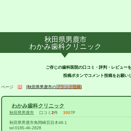
秋田県男鹿市
わかみ歯科クリニック
ご存じの歯科医院の口コミ・評判・レビュー
投稿ボタンでコメント投稿をお願いし
ページ
[1]
[秋田県男鹿市の
ブラック投稿
]
わかみ歯科クリニック
秋田県男鹿市
口コミ
2
件
3007
P
秋田県男鹿市角間崎百目木48-1
tel:
0185-46-2828