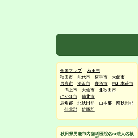
全国マップ
秋田県
秋田市
能代市
横手市
大館市
男鹿市
湯沢市
鹿角市
由利本荘市
潟上市
大仙市
北秋田市
にかほ市
仙北市
鹿角郡
北秋田郡
山本郡
南秋田郡
仙北郡
雄勝郡
秋田県男鹿市
内
歯科医院名or法人名検