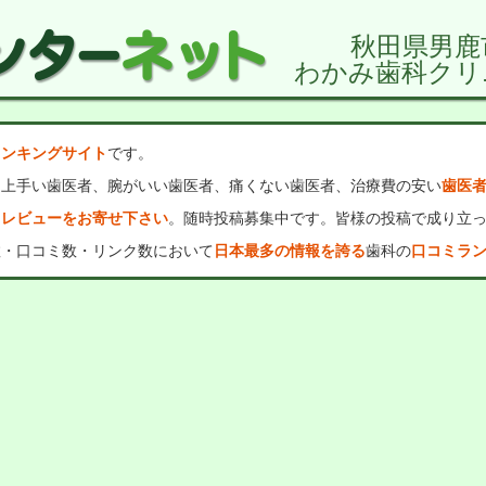
秋田県男鹿
わかみ歯科クリ
ランキングサイト
です。
、上手い歯医者、腕がいい歯医者、痛くない歯医者、治療費の安い
歯医
・レビューをお寄せ下さい
。随時投稿募集中です。皆様の投稿で成り立
数・口コミ数・リンク数において
日本最多の情報を誇る
歯科の
口コミラ