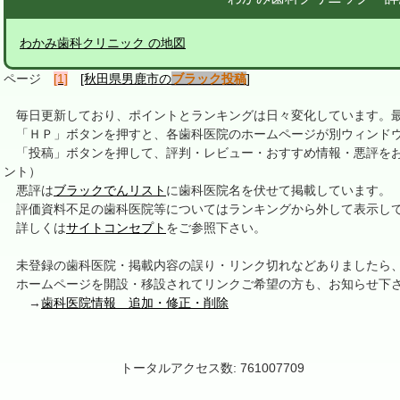
わかみ歯科クリニック の地図
ページ
[1]
[秋田県男鹿市の
ブラック投稿
]
毎日更新しており、ポイントとランキングは日々変化しています。最終更新
「ＨＰ」ボタンを押すと、各歯科医院のホームページが別ウィンドウ
「投稿」ボタンを押して、評判・レビュー・おすすめ情報・悪評をお
ント）
悪評は
ブラックでんリスト
に歯科医院名を伏せて掲載しています。
評価資料不足の歯科医院等についてはランキングから外して表示し
詳しくは
サイトコンセプト
をご参照下さい。
未登録の歯科医院・掲載内容の誤り・リンク切れなどありましたら
ホームページを開設・移設されてリンクご希望の方も、お知らせ下
→
歯科医院情報 追加・修正・削除
トータルアクセス数: 761007709