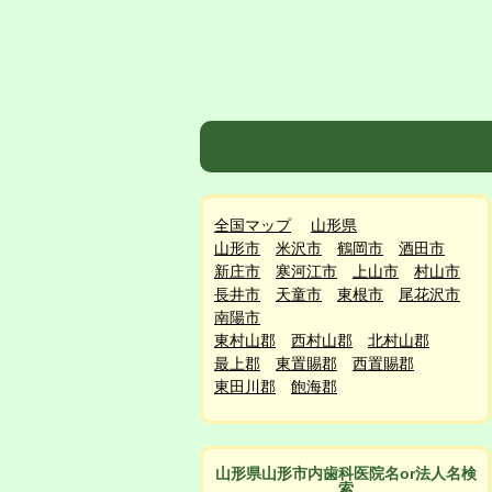
全国マップ
山形県
山形市
米沢市
鶴岡市
酒田市
新庄市
寒河江市
上山市
村山市
長井市
天童市
東根市
尾花沢市
南陽市
東村山郡
西村山郡
北村山郡
最上郡
東置賜郡
西置賜郡
東田川郡
飽海郡
山形県山形市
内
歯科医院名or法人名検
索