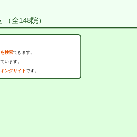
 （全148院）
者を検索
できます。
っています。
ンキングサイト
です。