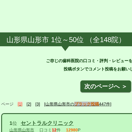
山形県山形市 1位～50位 （全148院）
ご存じの歯科医院の口コミ・評判・レビュー
投稿ボタンでコメント投稿をお願いし
次のページへ ＞
ページ
[1]
[2]
[3]
[山形県山形市の
ブラック投稿
447件]
1
セントラルクリニック
位
山形県山形市
口コミ
12
件
12980
P