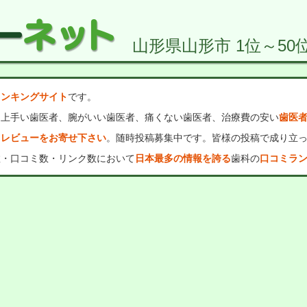
山形県山形市 1位～50位
ランキングサイト
です。
、上手い歯医者、腕がいい歯医者、痛くない歯医者、治療費の安い
歯医
・レビューをお寄せ下さい
。随時投稿募集中です。皆様の投稿で成り立
数・口コミ数・リンク数において
日本最多の情報を誇る
歯科の
口コミラ