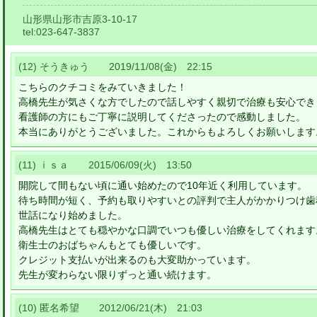
山形県山形市吉原3-10-17
tel:
023-647-3837
(12) そうきゅう 2019/11/08(金) 22:15
こちらのクチコミをみていきました！
高橋先生が気さくな方でしたので話しやすく親切で治療も安心でき
看護師の方にもご丁寧に説明してくださったので感動しました。
本当にありがとうございました。これからもよろしくお願いします
(11) ｉｓａ 2015/06/09(火) 13:50
開院して間もない頃に通い始めたので10年近く利用しています。
待ち時間が短く、予約も取りやすいとの評判で主人がかかりつけ歯
世話になり始めました。
高橋先生はとても穏やかな口調でいつも優しい治療をしてくれます
衛生士のおばちゃんもとても優しいです。
クレジット支払いが出来るのも大変助かっています。
先生が変わらない限りずっと通い続けます。
(10) 匿名希望 2012/06/21(木) 21:03