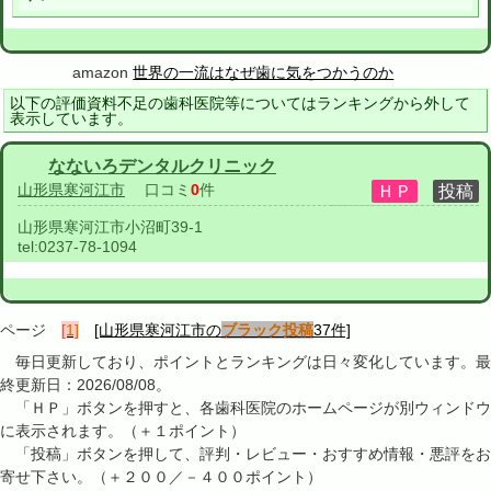
amazon
世界の一流はなぜ歯に気をつかうのか
以下の評価資料不足の歯科医院等についてはランキングから外して
表示しています。
なないろデンタルクリニック
山形県寒河江市
口コミ
0
件
山形県寒河江市小沼町39-1
tel:
0237-78-1094
ページ
[1]
[山形県寒河江市の
ブラック投稿
37件]
毎日更新しており、ポイントとランキングは日々変化しています。最
終更新日：2026/08/08。
「ＨＰ」ボタンを押すと、各歯科医院のホームページが別ウィンドウ
に表示されます。（＋１ポイント）
「投稿」ボタンを押して、評判・レビュー・おすすめ情報・悪評をお
寄せ下さい。（＋２００／－４００ポイント）