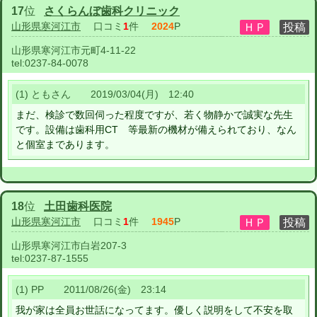
17
位
さくらんぼ歯科クリニック
山形県寒河江市
口コミ
1
件
2024
P
山形県寒河江市元町4-11-22
tel:
0237-84-0078
(1) ともさん 2019/03/04(月) 12:40
まだ、検診で数回伺った程度ですが、若く物静かで誠実な先生
です。設備は歯科用CT 等最新の機材が備えられており、なん
と個室まであります。
18
位
土田歯科医院
山形県寒河江市
口コミ
1
件
1945
P
山形県寒河江市白岩207-3
tel:
0237-87-1555
(1) PP 2011/08/26(金) 23:14
我が家は全員お世話になってます。優しく説明をして不安を取