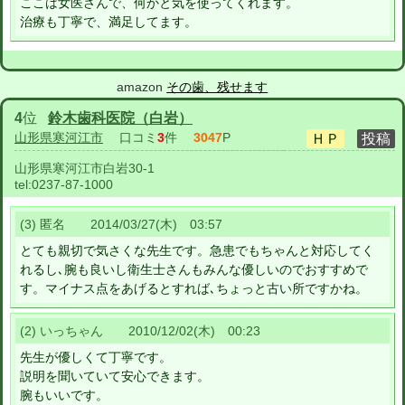
ここは女医さんで、何かと気を使ってくれます。
治療も丁寧で、満足してます。
amazon
その歯、残せます
4
位
鈴木歯科医院（白岩）
山形県寒河江市
口コミ
3
件
3047
P
山形県寒河江市白岩30-1
tel:
0237-87-1000
(3) 匿名 2014/03/27(木) 03:57
とても親切で気さくな先生です。急患でもちゃんと対応してく
れるし､腕も良いし衛生士さんもみんな優しいのでおすすめで
す。マイナス点をあげるとすれば､ちょっと古い所ですかね。
(2) いっちゃん 2010/12/02(木) 00:23
先生が優しくて丁寧です。
説明を聞いていて安心できます。
腕もいいです。