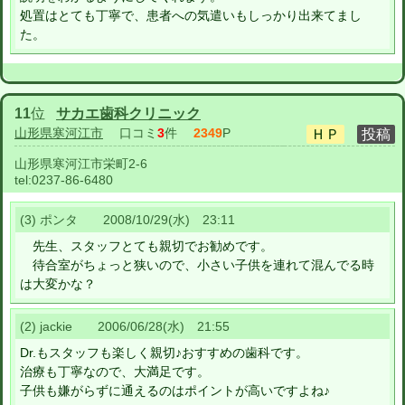
処置はとても丁寧で、患者への気遣いもしっかり出来てまし
た。
11
位
サカエ歯科クリニック
山形県寒河江市
口コミ
3
件
2349
P
山形県寒河江市栄町2-6
tel:
0237-86-6480
(3) ポンタ 2008/10/29(水) 23:11
先生、スタッフとても親切でお勧めです。
待合室がちょっと狭いので、小さい子供を連れて混んでる時
は大変かな？
(2) jackie 2006/06/28(水) 21:55
Dr.もスタッフも楽しく親切♪おすすめの歯科です。
治療も丁寧なので、大満足です。
子供も嫌がらずに通えるのはポイントが高いですよね♪