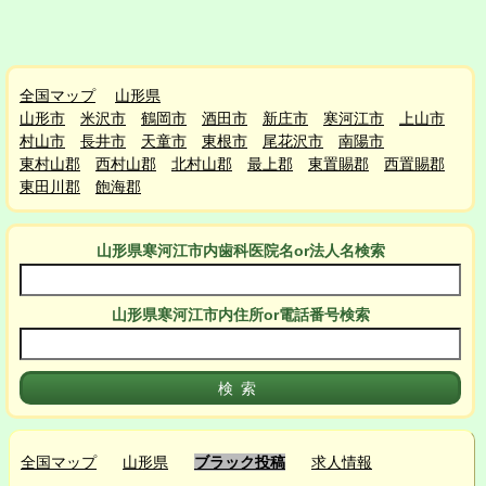
全国マップ
山形県
山形市
米沢市
鶴岡市
酒田市
新庄市
寒河江市
上山市
村山市
長井市
天童市
東根市
尾花沢市
南陽市
東村山郡
西村山郡
北村山郡
最上郡
東置賜郡
西置賜郡
東田川郡
飽海郡
山形県寒河江市
内
歯科医院名or法人名検索
山形県寒河江市
内
住所or電話番号検索
全国マップ
山形県
ブラック投稿
求人情報