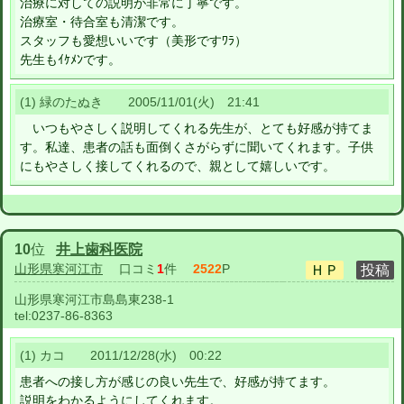
治療に対しての説明が非常に丁寧です。
治療室・待合室も清潔です。
スタッフも愛想いいです（美形ですﾜﾗ）
先生もｲｹﾒﾝです。
(1) 緑のたぬき 2005/11/01(火) 21:41
いつもやさしく説明してくれる先生が、とても好感が持てま
す。私達、患者の話も面倒くさがらずに聞いてくれます。子供
にもやさしく接してくれるので、親として嬉しいです。
10
位
井上歯科医院
山形県寒河江市
口コミ
1
件
2522
P
山形県寒河江市島島東238-1
tel:
0237-86-8363
(1) カコ 2011/12/28(水) 00:22
患者への接し方が感じの良い先生で、好感が持てます。
説明をわかるようにしてくれます。