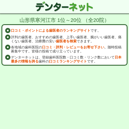
山形県寒河江市 1位～20位 （全20院）
口コミ・ポイントによる歯医者のランキングサイト
です。
評判の歯医者、おすすめの歯医者、上手い歯医者、腕がいい歯医者、痛
くない歯医者、治療費の安い
歯医者を検索
できます。
各地域の歯科医院の
口コミ・評判・レビューをお寄せ下さい
。随時投稿
募集中です。皆様の投稿で成り立っています。
デンターネットは、登録歯科医院数・口コミ数・リンク数において
日本
最多の情報を誇る
歯科の
口コミランキングサイト
です。