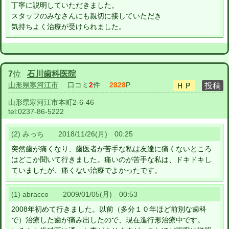
丁寧に説明していただきました。
スタッフのみなさんにも親切に接していただき
気持ちよく治療が受けられました。
7
位
石川歯科医院
山形県寒河江市
口コミ
2
件
2828
P
山形県寒河江市本町2-6-46
tel:
0237-86-5222
(2) みっち 2018/11/26(月) 00:25
突然歯が痛くなり、歯医者が苦手な私は友達に痛くないところ
はどこか聞いて行きました。痛いのが苦手な私は、ドキドキし
ていましたが、痛くない治療でよかったです。
(1) abracco 2009/01/05(月) 00:53
2008年初めて行きました。以前（多分１０年ほど前別な歯科
で）治療した歯が痛み出したので、現在進行形治療中です。