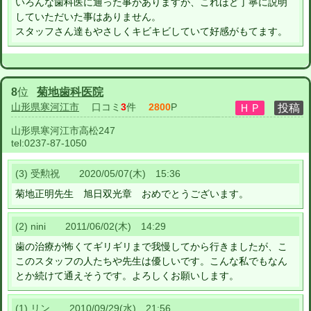
いろんな歯科医に通った事がありますが、これほど丁寧に説明
していただいた事はありません。
スタッフさん達もやさしくキビキビしていて好感がもてます。
8
位
菊地歯科医院
山形県寒河江市
口コミ
3
件
2800
P
山形県寒河江市高松247
tel:
0237-87-1050
(3) 受勲祝 2020/05/07(木) 15:36
菊地正明先生 旭日双光章 おめでとうございます。
(2) nini 2011/06/02(木) 14:29
歯の治療が怖くてギリギリまで我慢してから行きましたが、こ
このスタッフの人たちや先生は優しいです。こんな私でもなん
とか続けて通えそうです。よろしくお願いします。
(1) リン 2010/09/29(水) 21:56