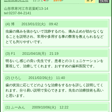
山形県寒河江市
口コミ
4
件
2878
P
山形県寒河江市若葉町13-14
tel:
0237-84-2141
(4) 博 2013/01/22(火) 09:42
虫歯の痛みを抜かないで沈静するのも、痛み止めが効かなくな
ることを説明され、常用や多用する事の弊害を教えられるなど
とても判りやすいです。
(3) F1 2011/04/18(月) 21:19
明るいし感じの良い先生です。患者とのコミュニケーションを
重視して、治療してくれます。おすすめの歯科医院です。
(2) ひろし 2011/02/26(土) 11:40
歯の状況に応じてどのような治療をするかを詳しく説明してく
れます。分り易い説明で安心できます。先生の治療技術も高い
と思います。
(1) ふーみん 2009/10/06(火) 12:22