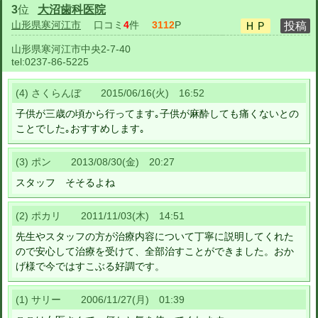
3
位
大沼歯科医院
山形県寒河江市
口コミ
4
件
3112
P
山形県寒河江市中央2-7-40
tel:
0237-86-5225
(4) さくらんぼ 2015/06/16(火) 16:52
子供が三歳の頃から行ってます｡子供が麻酔しても痛くないとの
ことでした｡おすすめします｡
(3) ポン 2013/08/30(金) 20:27
スタッフ そそるよね
(2) ポカリ 2011/11/03(木) 14:51
先生やスタッフの方が治療内容について丁寧に説明してくれた
ので安心して治療を受けて、全部治すことができました。おか
げ様で今ではすこぶる好調です。
(1) サリー 2006/11/27(月) 01:39