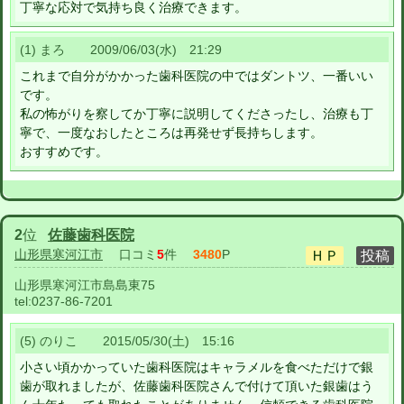
丁寧な応対で気持ち良く治療できます。
(1) まろ 2009/06/03(水) 21:29
これまで自分がかかった歯科医院の中ではダントツ、一番いい
です。
私の怖がりを察してか丁寧に説明してくださったし、治療も丁
寧で、一度なおしたところは再発せず長持ちします。
おすすめです。
2
位
佐藤歯科医院
山形県寒河江市
口コミ
5
件
3480
P
山形県寒河江市島島東75
tel:
0237-86-7201
(5) のりこ 2015/05/30(土) 15:16
小さい頃かかっていた歯科医院はキャラメルを食べただけで銀
歯が取れましたが、佐藤歯科医院さんで付けて頂いた銀歯はう