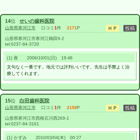
14
位
せいの歯科医院
山形県寒河江市
口コミ
1
件
2171
P
山形県寒河江市寒河江鶴田9-2
tel:
0237-84-3720
(1) 夜 2006/10/01(日) 19:48
文句なく一番です。地元では評判いいです。先生は手際よく治
療してくれます。
15
位
白田歯科医院
山形県寒河江市
口コミ
1
件
2158
P
山形県寒河江市西根石川西269-1
tel:
0237-84-3161
(1) かずみ 2010/03/04(木) 00:27