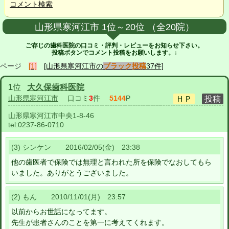
コメント検索
山形県寒河江市 1位～20位 （全20院）
ご存じの歯科医院の口コミ・評判・レビューをお知らせ下さい。
投稿ボタンでコメント投稿をお願いします。↓
ページ
[1]
[山形県寒河江市の
ブラック投稿
37件]
1
位
大久保歯科医院
山形県寒河江市
口コミ
3
件
5144
P
山形県寒河江市中央1-8-46
tel:
0237-86-0710
(3) シンケン 2016/02/05(金) 23:38
他の歯医者で保険では無理と言われた所を保険でなおしてもら
いました。ありがとうございました。
(2) もん 2010/11/01(月) 23:57
以前からお世話になってます。
先生が患者さんのことを第一に考えてくれます。