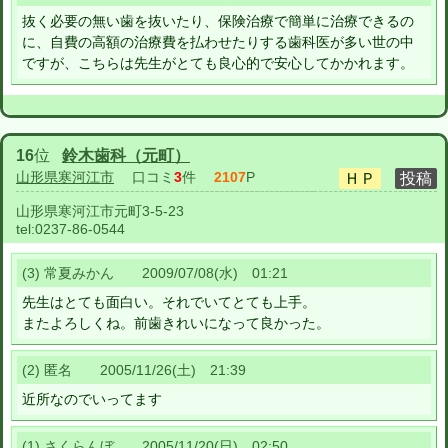
抜く必要の無い歯を抜いたり、保険治療で簡単に治療できるの
に、自費の高額の治療費を払わせたりする歯科医が多い世の中
ですが、こちらは先生がとても良心的で安心してかかれます。
16
位
鈴木歯科（元町）
山形県寒河江市
口コミ
3
件
2107
P
山形県寒河江市元町3-5-23
tel:
0237-86-0544
(3) 常夏みかん 2009/07/08(水) 01:21
先生はとても面白い。それでいてとても上手。
またよろしくね。前歯きれいになって良かった。
(2) 匿名 2005/11/26(土) 21:39
近所なのでいってます
(1) さくらんぼ 2005/11/20(日) 02:50