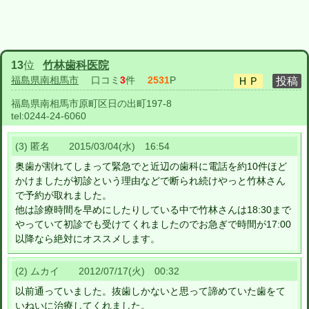
13
位
竹林歯科医院
福島県南相馬市
口コミ
3
件
2531
P
福島県南相馬市原町区日の出町197-8
tel:
0244-24-6060
(3) 匿名 2015/03/04(水) 16:54
奥歯が割れてしまって緊急でと近辺の歯科に電話を約10件ほど
かけましたが初診という理由などで断られ続けやっと竹林さん
で予約が取れました。
他は診療時間を早めにしたりしている中で竹林さんは18:30まで
やっていて初診でも受けてくれましたのでお急ぎで時間が17:00
以降なら絶対にオススメします。
(2) ムカイ 2012/07/17(火) 00:32
以前通っていました。抜歯しかないと思って諦めていた歯をて
いねいに治療してくれました。