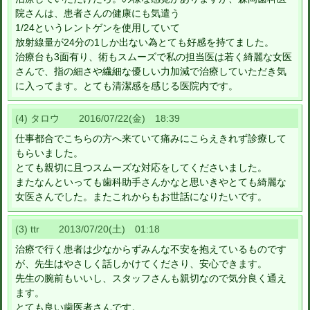
院さんは、患者さんの健康にも気遣う
1/24というレントゲンを使用していて
放射線量が24分の1しか出ない為とても好感を持てました。
治療台も3面有り、術もスムーズで私の担当医は若く綺麗な女医
さんで、指の細さや繊細な優しい力加減で治療していただき気
に入ってます。とても清潔感を感じる医院内です。
(4) タロウ 2016/07/22(金) 18:39
仕事都合でこちらの方へ来ていて痛みにこらえきれず診療して
もらいました。
とても親切に且つスムーズな対応をしてくださいました。
またなんといっても歯科助手さんかなと思いきやとても綺麗な
女医さんでした。またこれからもお世話になりたいです。
(3) ttr 2013/07/20(土) 01:18
治療で行く患者は少なからずみんな不安を抱えているものです
が、先生はやさしく話しかけてくださり、安心できます。
先生の腕前もいいし、スタッフさんも親切なので気分良く通え
ます。
とても良い歯医者さんです。