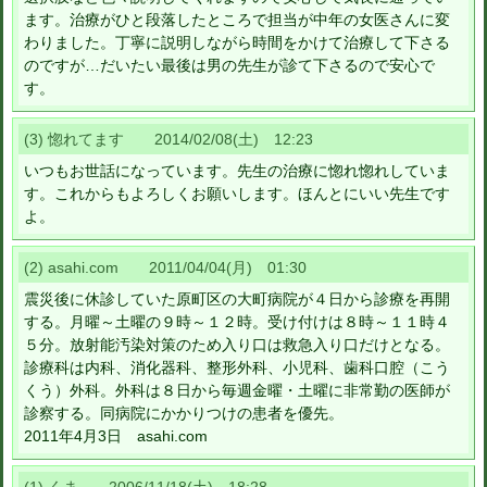
ます。治療がひと段落したところで担当が中年の女医さんに変
わりました。丁寧に説明しながら時間をかけて治療して下さる
のですが…だいたい最後は男の先生が診て下さるので安心で
す。
(3) 惚れてます 2014/02/08(土) 12:23
いつもお世話になっています。先生の治療に惚れ惚れしていま
す。これからもよろしくお願いします。ほんとにいい先生です
よ。
(2) asahi.com 2011/04/04(月) 01:30
震災後に休診していた原町区の大町病院が４日から診療を再開
する。月曜～土曜の９時～１２時。受け付けは８時～１１時４
５分。放射能汚染対策のため入り口は救急入り口だけとなる。
診療科は内科、消化器科、整形外科、小児科、歯科口腔（こう
くう）外科。外科は８日から毎週金曜・土曜に非常勤の医師が
診察する。同病院にかかりつけの患者を優先。
2011年4月3日 asahi.com