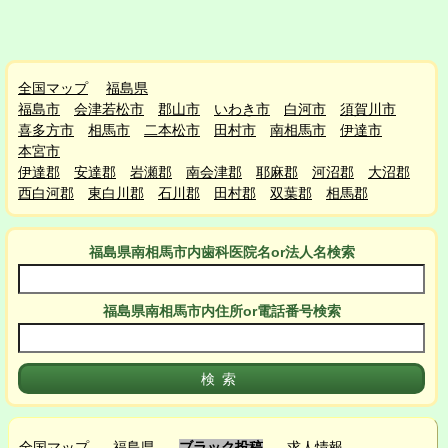
全国マップ
福島県
福島市
会津若松市
郡山市
いわき市
白河市
須賀川市
喜多方市
相馬市
二本松市
田村市
南相馬市
伊達市
本宮市
伊達郡
安達郡
岩瀬郡
南会津郡
耶麻郡
河沼郡
大沼郡
西白河郡
東白川郡
石川郡
田村郡
双葉郡
相馬郡
福島県南相馬市
内
歯科医院名or法人名検索
福島県南相馬市
内
住所or電話番号検索
全国マップ
福島県
ブラック投稿
求人情報