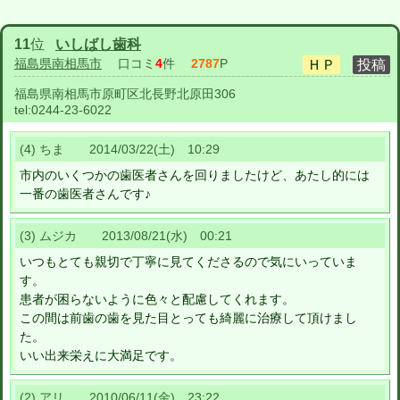
11
位
いしばし歯科
福島県南相馬市
口コミ
4
件
2787
P
福島県南相馬市原町区北長野北原田306
tel:
0244-23-6022
(4) ちま 2014/03/22(土) 10:29
市内のいくつかの歯医者さんを回りましたけど、あたし的には
一番の歯医者さんです♪
(3) ムジカ 2013/08/21(水) 00:21
いつもとても親切で丁寧に見てくださるので気にいっていま
す。
患者が困らないように色々と配慮してくれます。
この間は前歯の歯を見た目とっても綺麗に治療して頂けまし
た。
いい出来栄えに大満足です。
(2) アリ 2010/06/11(金) 23:22