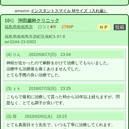
amazon
インスタントスマイル Mサイズ（入れ歯）
10
位
沖田歯科クリニック
福島県南相馬市
口コミ
4
件
2790
P
福島県南相馬市原町区南町3-97-8
tel:
0244-23-0303
(4) りん 2022/04/17(日) 23:04
神経が近かったので麻酔をかけて治療してもらいました。
治療中も治療後も痛くありませんでした。
とても手際の良い治療でした。
(3) ｙｋ 2018/07/15(日) 23:25
こちらで最初に治療して貰った時から10年以上経ちますが、問
題なく、とても調子が良いです。
(2) 苺 2010/02/02(火) 19:23
とても真面目そう先生で、いつも丁寧に治療してくれます。