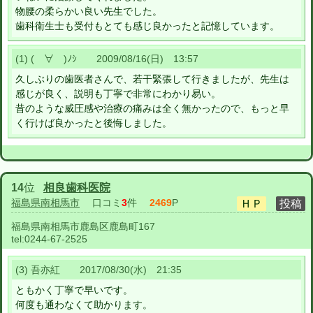
物腰の柔らかい良い先生でした。
歯科衛生士も受付もとても感じ良かったと記憶しています。
(1) (￣∀￣)ﾉｼ 2009/08/16(日) 13:57
久しぶりの歯医者さんで、若干緊張して行きましたが、先生は
感じが良く、説明も丁寧で非常にわかり易い。
昔のような威圧感や治療の痛みは全く無かったので、もっと早
く行けば良かったと後悔しました。
14
位
相良歯科医院
福島県南相馬市
口コミ
3
件
2469
P
福島県南相馬市鹿島区鹿島町167
tel:
0244-67-2525
(3) 吾亦紅 2017/08/30(水) 21:35
ともかく丁寧で早いです。
何度も通わなくて助かります。