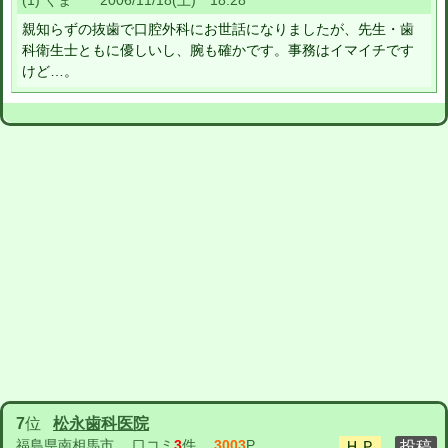
(1) くま 2006/11/18(土) 18:28
親知らずの抜歯で口腔外科にお世話になりましたが、先生・歯
科衛生士ともに優しいし、腕も確かです。事務はイマイチです
けど…。
7
位
松永歯科医院
福島県南相馬市
口コミ
3
件
3003
P