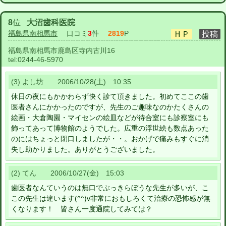
8
位
大沼歯科医院
福島県南相馬市
口コミ
3
件
2819
P
福島県南相馬市鹿島区寺内古川16
tel:
0244-46-5970
(3) よし坊 2006/10/28(土) 10:35
休日の夜にもかかわらず快く診て頂きました。初めてここの歯
医者さんにかかったのですが、先生のご趣味なのかたくさんの
絵画・大倉陶園・マイセンの絵皿などが待合室にも診察室にも
飾ってあって博物館のようでした。広重の浮世絵も数点あった
のにはちょっと閉口しましたが・・。おかげで痛みもすぐに消
失し助かりました。ありがとうございました。
(2) てん 2006/10/27(金) 15:03
歯医者なんていうのは無口でぶっきらぼうな先生が多いが、こ
この先生は違います(^^)v非常におもしろくて治療の恐怖感が無
くなります！ 皆さん一度通院してみては？