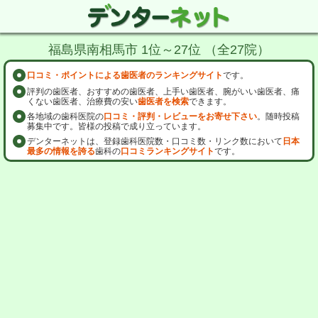
福島県南相馬市 1位～27位 （全27院）
口コミ・ポイントによる歯医者のランキングサイト
です。
評判の歯医者、おすすめの歯医者、上手い歯医者、腕がいい歯医者、痛
くない歯医者、治療費の安い
歯医者を検索
できます。
各地域の歯科医院の
口コミ・評判・レビューをお寄せ下さい
。随時投稿
募集中です。皆様の投稿で成り立っています。
デンターネットは、登録歯科医院数・口コミ数・リンク数において
日本
最多の情報を誇る
歯科の
口コミランキングサイト
です。