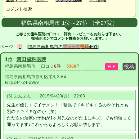
コメント検索
福島県南相馬市 1位～27位 （全27院）
ご存じの歯科医院の口コミ・評判・レビューをお知らせ下さい。
投稿ボタンでコメント投稿をお願いします。↓
ページ
[1]
[福島県南相馬市の
ブラック投稿
46件]
1
位
河田歯科医院
福島県南相馬市
口コミ
6
件
5360
P
福島県南相馬市原町区栄町3-64
tel:
0244-24-2969
(6) ぶんぶん 2015/04/20(月) 22:03
先生が優しくてイケメン！！緊張でドキドキするのかそれとも
別のドキドキなのか（笑）
ただ次の治療の予約が1ヶ月先なのがたまにキズ。でも頑張って
通ってます♪これからもよろしくお願い致します。