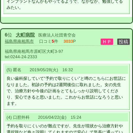
インプラントなんかもやってるようで、なかなか、勉強してる
みたい。
6
位
大町病院
医療法人社団青空会
福島県南相馬市
口コミ
5
件
3033
P
福島県南相馬市原町区大町3-97
tel:
0244-24-2333
(5) 匿名 2019/05/28(火) 16:32
良い歯科探していて“予約で取りにくい”と噂のこちらにお世話に
なりました。初診の予約は2週間後位に取れました。女の先生
で、治療方針や今後の計画をとてもしっかり説明してくださ
り、安心できると思いました。これからお世話になろうと思い
ます。
(4) 口腔外科 2016/04/22(金) 15:24
予約を取りにくいのが難点ですが、先生が現状から治療方針や
選択肢など色々説明してくれますので安心して気長に通ってい