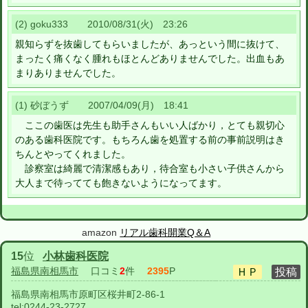
(2) goku333 2010/08/31(火) 23:26
親知らずを抜歯してもらいましたが、あっという間に抜けて、
まったく痛くなく腫れもほとんどありませんでした。出血もあ
まりありませんでした。
(1) 砂ぼうず 2007/04/09(月) 18:41
ここの歯医は先生も助手さんもいい人ばかり，とても親切心
のある歯科医院です。もちろん歯を処置する前の事前説明はき
ちんとやってくれました。
診察室は綺麗で清潔感もあり，待合室も小さい子供さんから
大人まで待ってても飽きないようになってます。
amazon
リアル歯科開業Q＆A
15
位
小林歯科医院
福島県南相馬市
口コミ
2
件
2395
P
福島県南相馬市原町区桜井町2-86-1
tel:
0244-23-2727