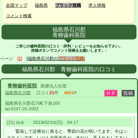
全国マップ
福島県
ブラック投稿
求人情報
コメント検索
福島県石川郡
青柳歯科医院
ご存じの歯科医院の口コミ・評判・レビューをお知らせ下さい。
投稿ボタンでコメント投稿をお願いします。↓
ページ
[1]
[福島県石川郡の
ブラック投稿
]
福島県石川郡 青柳歯科医院の口コミ
青柳歯科医院
医療法人社団
福島県石川郡
口コミ
21
件
4601
P
福島県石川郡石川町下泉169
tel:
0247-26-2002
(21) ゆみ 2019/02/10(日) 04:17
緊張して診療台に座ると、季節の花が咲いてます。今はシ
クラメンです。いつも女医先生が、水やり、手入れをしてるい