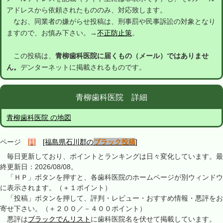
アドレスから依頼されたもののみ、対応致します。
なお、同業者の嫌がらせ投稿は、刑事罰や民事訴訟の対象となり
ますので、お慎み下さい。→
不正防止策
。
この投稿は、
青柳歯科医院に届くもの（メール）ではありませ
ん。
デンターネットに掲載されるものです。
青柳歯科医院 詳細
青柳歯科医院 の地図
ページ
[1]
[福島県石川郡の
ブラック投稿
]
毎日更新しており、ポイントとランキングは日々変化しています。最
終更新日：2026/08/08。
「ＨＰ」ボタンを押すと、各歯科医院のホームページが別ウィンドウ
に表示されます。（＋１ポイント）
「投稿」ボタンを押して、評判・レビュー・おすすめ情報・悪評をお
寄せ下さい。（＋２００／－４００ポイント）
悪評は
ブラックでんリスト
に歯科医院名を伏せて掲載しています。