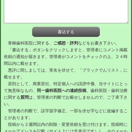
青柳歯科医院に関する、
ご感想・評判
などをお書き下さい。
「書込する」ボタンをクリックしますと、管理者にコメント掲載
依頼の通知が届きます。管理者がコメントをチェックの上、２４時
間以内に載せます。
悪評に関しましては、実名を伏せて、「ブラックでんリスト」に
載せます。
原則として、商業宣伝、特定個人への誹謗中傷、当サイトにとっ
て無意味なもの、
同一歯科医院への連続投稿
、歯科医院・歯科治療
に関する
質問
は、管理者の判断でお載せしませんので、ご了承下さ
い。
管理者の判断で、誤字脱字修正、一部を伏せ字などに改編するこ
とがあります。
投稿から２週間以内の削除・変更依頼を受け付けます。投稿時に
メールアドレスを記載（サイト上には非表示です）し、そのメール