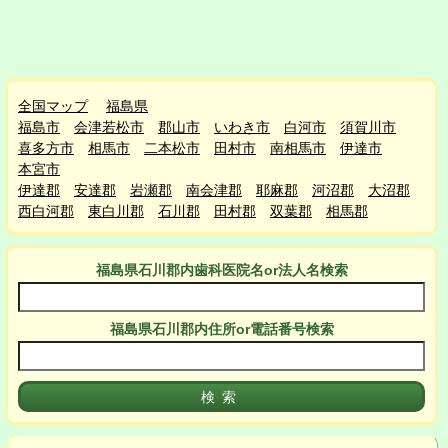
全国マップ
福島県
福島市
会津若松市
郡山市
いわき市
白河市
須賀川市
喜多方市
相馬市
二本松市
田村市
南相馬市
伊達市
本宮市
伊達郡
安達郡
岩瀬郡
南会津郡
耶麻郡
河沼郡
大沼郡
西白河郡
東白川郡
石川郡
田村郡
双葉郡
相馬郡
福島県石川郡
内
歯科医院名or法人名検索
福島県石川郡
内
住所or電話番号検索