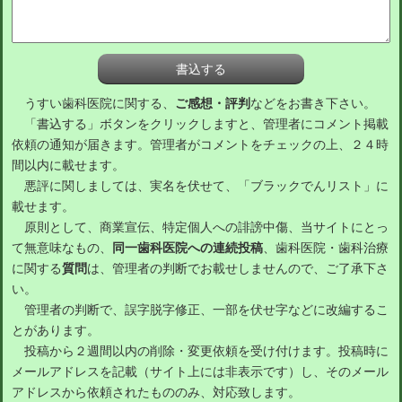
うすい歯科医院に関する、
ご感想・評判
などをお書き下さい。
「書込する」ボタンをクリックしますと、管理者にコメント掲載
依頼の通知が届きます。管理者がコメントをチェックの上、２４時
間以内に載せます。
悪評に関しましては、実名を伏せて、「ブラックでんリスト」に
載せます。
原則として、商業宣伝、特定個人への誹謗中傷、当サイトにとっ
て無意味なもの、
同一歯科医院への連続投稿
、歯科医院・歯科治療
に関する
質問
は、管理者の判断でお載せしませんので、ご了承下さ
い。
管理者の判断で、誤字脱字修正、一部を伏せ字などに改編するこ
とがあります。
投稿から２週間以内の削除・変更依頼を受け付けます。投稿時に
メールアドレスを記載（サイト上には非表示です）し、そのメール
アドレスから依頼されたもののみ、対応致します。