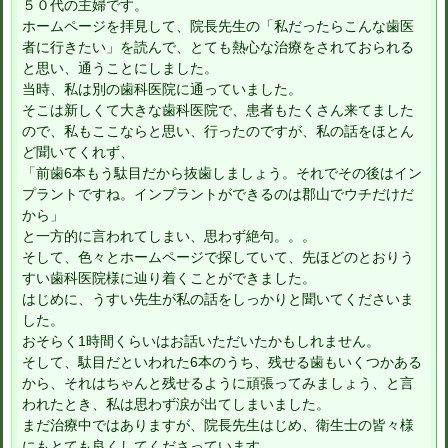
５０代の主婦です。
ホームページを拝見して、院長先生の「私だったらこんな歯医
者に行きたい」を読んで、とても熱心な治療をされておられる
と思い、通うことにしました。
当時、私は別の歯科医院に通っていました。
そこは新しくて大きな歯科医院で、患者もたくさん来てました
ので、私もここならと思い、行ったのですが、私の話をほとん
ど聞いてくれず、
「前歯6本もう駄目だから抜歯しましょう。それでその後はイン
プラントですね。インプラントができるのは郡山でウチだけだ
から」
と一方的に言われてしまい、思わず絶句。。。
そして、色々とホームページで探していて、先ほどのとおりう
すい歯科医院様に辿り着くことができました。
はじめに、うすい先生が私の話をしっかりと聞いてくださいま
した。
おそらく1時間くらいはお話いただいたかもしれません。
そして、駄目だといわれた6本のうち、残せる歯もいくつかある
から、それはちゃんと残せるように頑張ってみましょう、と言
われたとき、私は思わず涙が出てしまいました。
まだ治療中ではありますが、院長先生はじめ、衛生士の皆々様
にもとても良くしてくださっています。