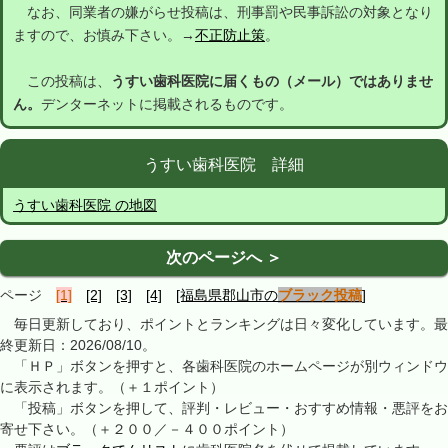
なお、同業者の嫌がらせ投稿は、刑事罰や民事訴訟の対象となり
ますので、お慎み下さい。→
不正防止策
。
この投稿は、
うすい歯科医院に届くもの（メール）ではありませ
ん。
デンターネットに掲載されるものです。
うすい歯科医院 詳細
うすい歯科医院 の地図
次のページへ ＞
ページ
[1]
[2]
[3]
[4]
[福島県郡山市の
ブラック投稿
]
毎日更新しており、ポイントとランキングは日々変化しています。最
終更新日：2026/08/10。
「ＨＰ」ボタンを押すと、各歯科医院のホームページが別ウィンドウ
に表示されます。（＋１ポイント）
「投稿」ボタンを押して、評判・レビュー・おすすめ情報・悪評をお
寄せ下さい。（＋２００／－４００ポイント）