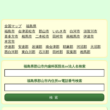
全国マップ
福島県
福島市
会津若松市
郡山市
いわき市
白河市
須賀川市
喜多方市
相馬市
二本松市
田村市
南相馬市
伊達市
本宮市
伊達郡
安達郡
岩瀬郡
南会津郡
耶麻郡
河沼郡
大沼郡
西白河郡
東白川郡
石川郡
田村郡
双葉郡
相馬郡
福島県郡山市
内
歯科医院名or法人名検索
福島県郡山市
内
住所or電話番号検索