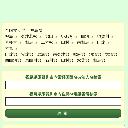
全国マップ
福島県
福島市
会津若松市
郡山市
いわき市
白河市
須賀川市
喜多方市
相馬市
二本松市
田村市
南相馬市
伊達市
本宮市
伊達郡
安達郡
岩瀬郡
南会津郡
耶麻郡
河沼郡
大沼郡
西白河郡
東白川郡
石川郡
田村郡
双葉郡
相馬郡
福島県須賀川市
内
歯科医院名or法人名検索
福島県須賀川市
内
住所or電話番号検索