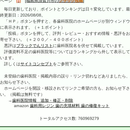
ページ
[1]
[福島県須賀川市の
ブラック投稿
]
毎日更新しており、ポイントとランキングは日々変化しています。最
終更新日：2026/08/08。
「ＨＰ」ボタンを押すと、各歯科医院のホームページが別ウィンドウ
に表示されます。（＋１ポイント）
「投稿」ボタンを押して、評判・レビュー・おすすめ情報・悪評をお
寄せ下さい。（＋２００／－４００ポイント）
悪評は
ブラックでんリスト
に歯科医院名を伏せて掲載しています。
評価資料不足の歯科医院等についてはランキングから外して表示して
います。
詳しくは
サイトコンセプト
をご参照下さい。
未登録の歯科医院・掲載内容の誤り・リンク切れなどありましたら、
お知らせ下さい。
ホームページを開設・移設されてリンクご希望の方も、お知らせ下さ
い。（掲載は無料です）
→
歯科医院情報 追加・修正・削除
amazon
歯科用レジン 歯の充填材料 歯の修復キット
トータルアクセス数: 760969279