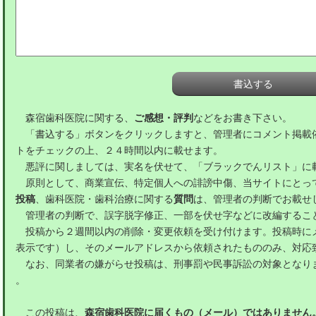
森宿歯科医院に関する、
ご感想・評判
などをお書き下さい。
「書込する」ボタンをクリックしますと、管理者にコメント掲載
トをチェックの上、２４時間以内に載せます。
悪評に関しましては、実名を伏せて、「ブラックでんリスト」に
原則として、商業宣伝、特定個人への誹謗中傷、当サイトにとっ
投稿
、歯科医院・歯科治療に関する
質問
は、管理者の判断でお載せ
管理者の判断で、誤字脱字修正、一部を伏せ字などに改編するこ
投稿から２週間以内の削除・変更依頼を受け付けます。投稿時に
表示です）し、そのメールアドレスから依頼されたもののみ、対応
なお、同業者の嫌がらせ投稿は、刑事罰や民事訴訟の対象となり
。
この投稿は、
森宿歯科医院に届くもの（メール）ではありません