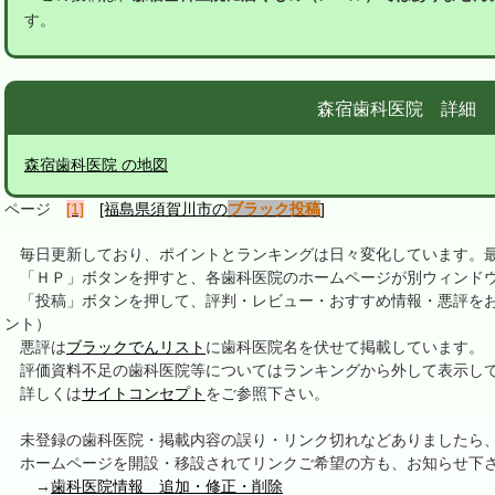
す。
森宿歯科医院 詳細
森宿歯科医院 の地図
ページ
[1]
[福島県須賀川市の
ブラック投稿
]
毎日更新しており、ポイントとランキングは日々変化しています。最終更新
「ＨＰ」ボタンを押すと、各歯科医院のホームページが別ウィンドウ
「投稿」ボタンを押して、評判・レビュー・おすすめ情報・悪評をお
ント）
悪評は
ブラックでんリスト
に歯科医院名を伏せて掲載しています。
評価資料不足の歯科医院等についてはランキングから外して表示し
詳しくは
サイトコンセプト
をご参照下さい。
未登録の歯科医院・掲載内容の誤り・リンク切れなどありましたら
ホームページを開設・移設されてリンクご希望の方も、お知らせ下
→
歯科医院情報 追加・修正・削除