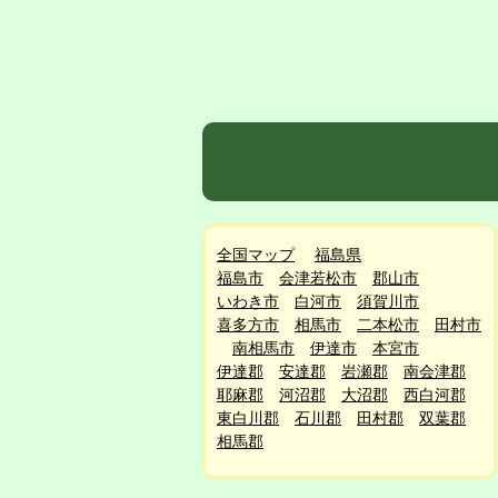
全国マップ
福島県
福島市
会津若松市
郡山市
いわき市
白河市
須賀川市
喜多方市
相馬市
二本松市
田村市
南相馬市
伊達市
本宮市
伊達郡
安達郡
岩瀬郡
南会津郡
耶麻郡
河沼郡
大沼郡
西白河郡
東白川郡
石川郡
田村郡
双葉郡
相馬郡