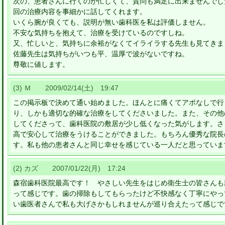
次の、患者さんに行くのが忙しくて、質問も満足に出来ませんでし
回の治療内容を事細かに話してくれます。
いくら腕が良くても、説明が無い歯科医を私は評価しません。
不安な気持ちを抱えて、治療を受けているのですしね。
又、忙しいと、気持ちに余裕がなくてイライラする先生も見てきま
佐藤先生は気持ちがいつも平、温厚で波がないですね。
尊敬に値します。
(3) Ｍ 2009/02/14(土) 19:47
この掲示板で決めて通い始めました。ほんとに痛くてアポなしで行
り、しかも適切な的確な治療をしてくださいました。また、その他
してくださって、歯科医院の敷居が少し低くなった気がします。さ
高で安心して治療をうけることができました。もちろん優秀な院長
す。私も他の患者さんと同じ幸せを感じている一人だと思っていま
(2) カズ 2007/01/22(月) 17:24
森宿歯科医院最高です！ やさしい先生をはじめ衛生士の皆さんも
って感じです。歯の掃除もしてもらったけど不快感なく丁寧にやっ
い歯医者さんで私も大げさかもしれませんが巡り合えたって感じで