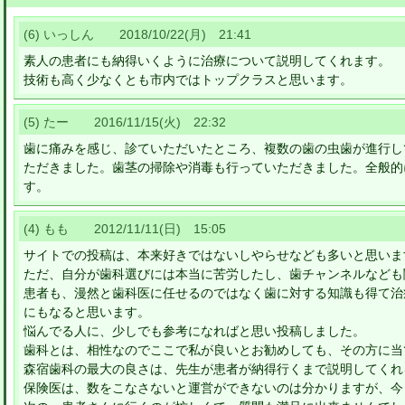
(6) いっしん 2018/10/22(月) 21:41
素人の患者にも納得いくように治療について説明してくれます。
技術も高く少なくとも市内ではトップクラスと思います。
(5) たー 2016/11/15(火) 22:32
歯に痛みを感じ、診ていただいたところ、複数の歯の虫歯が進行し
ただきました。歯茎の掃除や消毒も行っていただきました。全般的
す。
(4) もも 2012/11/11(日) 15:05
サイトでの投稿は、本来好きではないしやらせなども多いと思いま
ただ、自分が歯科選びには本当に苦労したし、歯チャンネルなども
患者も、漫然と歯科医に任せるのではなく歯に対する知識も得て治
にもなると思います。
悩んでる人に、少しでも参考になればと思い投稿しました。
歯科とは、相性なのでここで私が良いとお勧めしても、その方に当
森宿歯科の最大の良さは、先生が患者が納得行くまで説明してくれ
保険医は、数をこなさないと運営ができないのは分かりますが、今