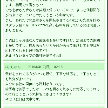
ます。相馬で１番かも??
でも患者さん皆さんが笑顔で帰っていくので、きっと信頼関係
が出来上がっているのだろうという印象です。
また、あれだけの患者さんを回転させてるのだから先生を始め
スタッフ個々がﾌﾟﾛﾌｪｯｼｮﾅﾙで高い技術を持っているのは間違い
ありません。
予約は１ヶ月後なんて歯医者も多いですけど、次回までの期間
も短いですし、痛みあったりとか何かあって電話しても即日対
応してくれるし好印象です‼
あまりないタイプの歯科医院ですね‼
(4) しゅん 2016/04/17(日) 02:15
受付をされてる方がいつも親切、丁寧な対応をして下さりとて
も気分がよいです。
自分の会社の同僚にも評判が良いです。
歯医者は苦手でしたが、いつも明るく気さくに対応してくれる
ので行こうという気持ちにさせてくれます‼
やはり窓口は大事です。