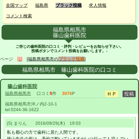
全国マップ
福島県
ブラック投稿
求人情報
コメント検索
福島県相馬市
篠山歯科医院
ご存じの歯科医院の口コミ・評判・レビューをお知らせ下さい。
投稿ボタンでコメント投稿をお願いします。↓
ページ
[1]
[福島県相馬市の
ブラック投稿
]
福島県相馬市 篠山歯科医院の口コミ
篠山歯科医院
福島県相馬市
口コミ
5
件
3076
P
福島県相馬市沖ノ内2-10-1
tel:
0244-36-1622
(5) まりん 2016/09/29(木) 19:03
私も都心の方で歯科に居た人間です。
篠山先生の所は、予約で動いていますがいつ行っても混んでい