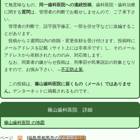
て無意味なもの、
同一歯科医院への連続投稿
、歯科医院・歯科治療
に関する
質問
は、管理者の判断でお載せしませんので、ご了承下さ
い。
管理者の判断で、誤字脱字修正、一部を伏せ字などに改編するこ
とがあります。
投稿から２週間以内の削除・変更依頼を受け付けます。投稿時に
メールアドレスを記載（サイト上には非表示です）し、そのメール
アドレスから依頼されたもののみ、対応致します。
なお、同業者の嫌がらせ投稿は、刑事罰や民事訴訟の対象となり
ますので、お慎み下さい。→
不正防止策
。
この投稿は、
篠山歯科医院に届くもの（メール）ではありませ
ん。
デンターネットに掲載されるものです。
篠山歯科医院 詳細
篠山歯科医院 の地図
ページ
[1]
[福島県相馬市の
ブラック投稿
]