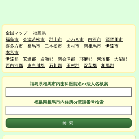
全国マップ
福島県
福島市
会津若松市
郡山市
いわき市
白河市
須賀川市
喜多方市
相馬市
二本松市
田村市
南相馬市
伊達市
本宮市
伊達郡
安達郡
岩瀬郡
南会津郡
耶麻郡
河沼郡
大沼郡
西白河郡
東白川郡
石川郡
田村郡
双葉郡
相馬郡
福島県相馬市
内
歯科医院名or法人名検索
福島県相馬市
内
住所or電話番号検索