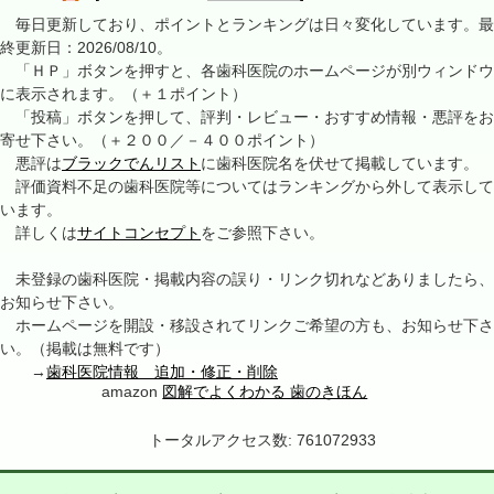
毎日更新しており、ポイントとランキングは日々変化しています。最
終更新日：2026/08/10。
「ＨＰ」ボタンを押すと、各歯科医院のホームページが別ウィンドウ
に表示されます。（＋１ポイント）
「投稿」ボタンを押して、評判・レビュー・おすすめ情報・悪評をお
寄せ下さい。（＋２００／－４００ポイント）
悪評は
ブラックでんリスト
に歯科医院名を伏せて掲載しています。
評価資料不足の歯科医院等についてはランキングから外して表示して
います。
詳しくは
サイトコンセプト
をご参照下さい。
未登録の歯科医院・掲載内容の誤り・リンク切れなどありましたら、
お知らせ下さい。
ホームページを開設・移設されてリンクご希望の方も、お知らせ下さ
い。（掲載は無料です）
→
歯科医院情報 追加・修正・削除
amazon
図解でよくわかる 歯のきほん
トータルアクセス数: 761072933