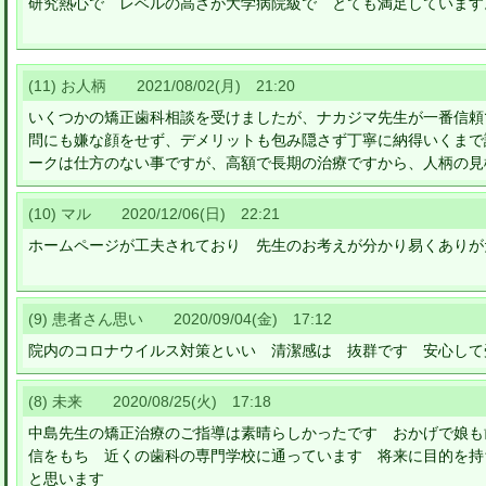
研究熱心で レベルの高さが大学病院級で とても満足しています
(11) お人柄 2021/08/02(月) 21:20
いくつかの矯正歯科相談を受けましたが、ナカジマ先生が一番信頼
問にも嫌な顔をせず、デメリットも包み隠さず丁寧に納得いくまで
ークは仕方のない事ですが、高額で長期の治療ですから、人柄の見
(10) マル 2020/12/06(日) 22:21
ホームページが工夫されており 先生のお考えが分かり易くありが
(9) 患者さん思い 2020/09/04(金) 17:12
院内のコロナウイルス対策といい 清潔感は 抜群です 安心して
(8) 未来 2020/08/25(火) 17:18
中島先生の矯正治療のご指導は素晴らしかったです おかげで娘も
信をもち 近くの歯科の専門学校に通っています 将来に目的を持
と思います