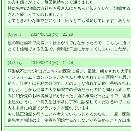
の方も感じがよく、毎回気持ちよく通えました。
特に先生は治療の方針をお母さんにきちんと伝えていて、治療する
さんも優しくて安心しました。
とてもきれいな歯並びになり、日々とても満足しています！ありが
(5) みよ 2014/06/11(水) 21:29
他の矯正歯科で納得いく仕上がりではなかったので、こちらに通い
とても信頼できる先生で、費用は二重にかかってしまいましたが、
(4) いも 2010/03/14(日) 11:44
顎形成不全で5年ほどこちらの医院に通い、最近、紹介された大学
インフォームドコンセントがきちんと生かされている医院だと思い
前も、診察とは別枠の時間で、どのような流れで治療・手術が行わ
ました。しかも他県の大学病院での手術だったのにも関わらず、立
みに紹介先のお医者様は私が行った手術の権威だったようで、術後
上述のように、中島先生は非常に丁寧に診察してくださるので、別
内も非常に綺麗でクラシックが流れています。
もし矯正治療を行うことを考えていらっしゃるのなら、一度、医院
島先生と相談の上、治療を開始するかしないかを決めることが出来