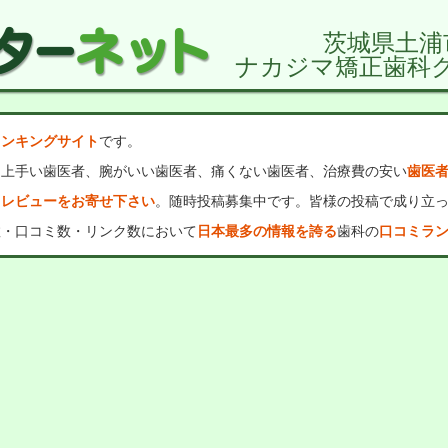
茨城県土浦
ナカジマ矯正歯科
ランキングサイト
です。
、上手い歯医者、腕がいい歯医者、痛くない歯医者、治療費の安い
歯医
・レビューをお寄せ下さい
。随時投稿募集中です。皆様の投稿で成り立
数・口コミ数・リンク数において
日本最多の情報を誇る
歯科の
口コミラ