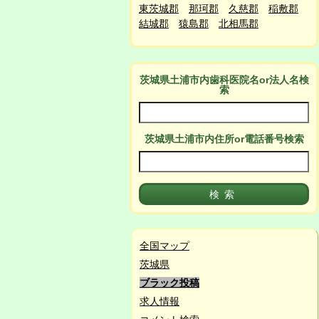
東茨城郡
那珂郡
久慈郡
稲敷郡
結城郡
猿島郡
北相馬郡
茨城県土浦市
内
歯科医院名or法人名検
索
茨城県土浦市
内
住所or電話番号検索
全国マップ
茨城県
ブラック投稿
求人情報