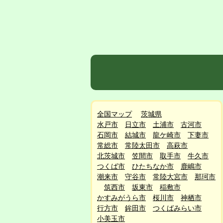
全国マップ
茨城県
水戸市
日立市
土浦市
古河市
石岡市
結城市
龍ケ崎市
下妻市
常総市
常陸太田市
高萩市
北茨城市
笠間市
取手市
牛久市
つくば市
ひたちなか市
鹿嶋市
潮来市
守谷市
常陸大宮市
那珂市
筑西市
坂東市
稲敷市
かすみがうら市
桜川市
神栖市
行方市
鉾田市
つくばみらい市
小美玉市