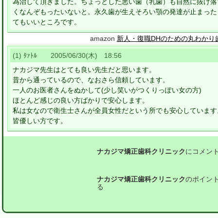
為治して頂きました。ちょっとした悪い歯（乳歯）も自然に抜け落
くなんぞもったいないと。永久歯が生えそろい顎の発達が止まった
てもいいところです。
amazon
新人・復職DHのための丸わかり
(1) ﾀｧﾄﾙ 2005/06/30(木) 18:56
ナカジマ先生はとても良い先生だと思います。
昔から通っているので、なおさら信頼しています。
一人のお医者さんをぬかして(少し笑いがつくりっぽい女の方)
ほとんど感じの良い方ばかりで安心します。
私は女なので衛生士さんが全員女性だという所でも安心しています
皆優しい方です。
ナカジマ矯正歯科クリニック
にコメン
ナカジマ矯正歯科クリニック
のポイン
る