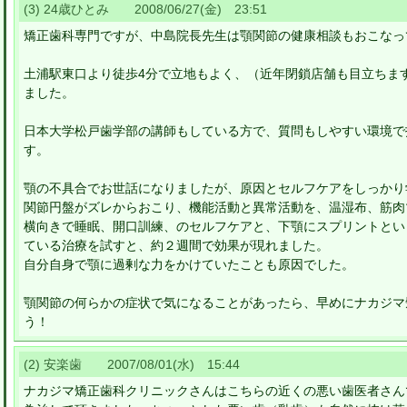
(3) 24歳ひとみ 2008/06/27(金) 23:51
矯正歯科専門ですが、中島院長先生は顎関節の健康相談もおこなっ
土浦駅東口より徒歩4分で立地もよく、（近年閉鎖店舗も目立ちま
ました。
日本大学松戸歯学部の講師もしている方で、質問もしやすい環境で
す。
顎の不具合でお世話になりましたが、原因とセルフケアをしっかり
関節円盤がズレからおこり、機能活動と異常活動を、温湿布、筋肉
横向きで睡眠、開口訓練、のセルフケアと、下顎にスプリントとい
ている治療を試すと、約２週間で効果が現れました。
自分自身で顎に過剰な力をかけていたことも原因でした。
顎関節の何らかの症状で気になることがあったら、早めにナカジマ
う！
(2) 安楽歯 2007/08/01(水) 15:44
ナカジマ矯正歯科クリニックさんはこちらの近くの悪い歯医者さん