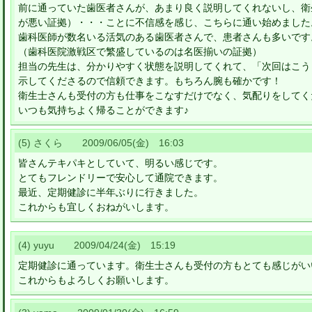
前に通っていた歯医者さんが、あまり良く説明してくれないし、衛
が悪い証拠）・・・ことに不信感を感じ、こちらに通い始めました
歯科医師が数名いる活気のある歯医者さんで、患者さんも多いです
（歯科医院激戦区で繁盛しているのは名医揃いの証拠）
担当の先生は、分かりやすく状態を説明してくれて、「次回はこう
示してくださるので信頼できます。もちろん腕も確かです！
衛生士さんも受付の方も仕事をこなすだけでなく、気配りをしてく
いつも気持ちよく帰ることができます♪
(5) さくら 2009/06/05(金) 16:03
皆さんテキパキとしていて、明るい感じです。
とてもフレンドリーで安心して通院できます。
最近、定期健診に半年ぶりに行きました。
これからも宜しくおねがいします。
(4) yuyu 2009/04/24(金) 15:19
定期健診に通っています。衛生士さんも受付の方もとても感じがい
これからもよろしくお願いします。