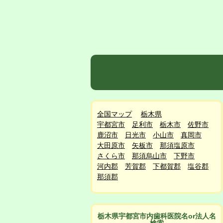
全国マップ
栃木県
宇都宮市
足利市
栃木市
佐野市
鹿沼市
日光市
小山市
真岡市
大田原市
矢板市
那須塩原市
さくら市
那須烏山市
下野市
河内郡
芳賀郡
下都賀郡
塩谷郡
那須郡
栃木県宇都宮市
内
歯科医院名or法人名