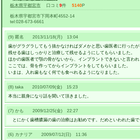
栃木県宇都宮市
口コミ
9
件
5140
P
栃木県宇都宮市下岡本町4552-14
tel:
028-673-6661
(9) 匿名 2013/11/18(月) 13:04
歯がグラグラしてもう抜かなければダメかと思い歯医者に行ったが
残せる歯はしっかりと治療して残せるようにしてもらいました。
ほかの歯医者で顎の骨がないから、インプラントできないと言われ
ここでは、骨を作ってからインプラントをしてもらいました。
いまは、入れ歯もなく何でも食べれるようになりました。
(8) taka 2010/07/09(金) 15:23
本当に親身になり話を聞いて頂きました。
(7) かも 2009/12/25(金) 22:27
とにかく歯槽膿漏の歯の治療はお勧めです。だめといわれた歯で
(6) カナリア 2009/07/12(日) 11:36