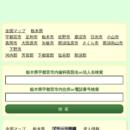
全国マップ
栃木県
宇都宮市
足利市
栃木市
佐野市
鹿沼市
日光市
小山市
真岡市
大田原市
矢板市
那須塩原市
さくら市
那須烏山市
下野市
河内郡
芳賀郡
下都賀郡
塩谷郡
那須郡
栃木県宇都宮市
内
歯科医院名or法人名検索
栃木県宇都宮市
内
住所or電話番号検索
全国マップ
栃木県
ブラック投稿
求人情報