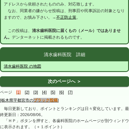
アドレスから依頼されたもののみ、対応致します。
なお、同業者の嫌がらせ投稿は、刑事罰や民事訴訟の対象となり
ますので、お慎み下さい。→
不正防止策
。
この投稿は、
清水歯科医院に届くもの（メール）ではありませ
ん。
デンターネットに掲載されるものです。
清水歯科医院 詳細
清水歯科医院 の地図
次のページへ ＞
ページ
[1]
[2]
[3]
[4]
[5]
[6]
[7]
[栃木県宇都宮市の
ブラック投稿
]
毎日更新しており、ポイントとランキングは日々変化しています。最
終更新日：2026/08/06。
「ＨＰ」ボタンを押すと、各歯科医院のホームページが別ウィンドウ
に表示されます。（＋１ポイント）