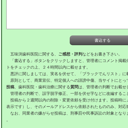
五味渕歯科医院に関する、
ご感想・評判
などをお書き下さい。
「書込する」ボタンをクリックしますと、管理者にコメント掲載
トをチェックの上、２４時間以内に載せます。
悪評に関しましては、実名を伏せて、「ブラックでんリスト」に
原則として、商業宣伝、特定個人への誹謗中傷、当サイトにとっ
投稿
、歯科医院・歯科治療に関する
質問
は、管理者の判断でお載せ
管理者の判断で、誤字脱字修正、一部を伏せ字などに改編するこ
投稿から２週間以内の削除・変更依頼を受け付けます。投稿時に
表示です）し、そのメールアドレスから依頼されたもののみ、対応
なお、同業者の嫌がらせ投稿は、刑事罰や民事訴訟の対象となり
。