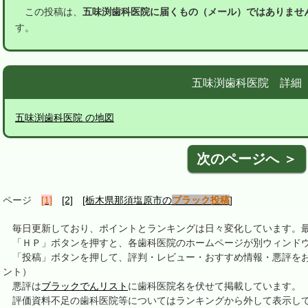
この投稿は、
五味渕歯科医院に届くもの（メール）ではありませ
す。
五味渕歯科医院 詳細
五味渕歯科医院 の地図
次のページへ ＞
ページ
[1]
[2]
[栃木県那須塩原市の
ブラック投稿
]
毎日更新しており、ポイントとランキングは日々変化しています。最終更新
「ＨＰ」ボタンを押すと、各歯科医院のホームページが別ウィンドウ
「投稿」ボタンを押して、評判・レビュー・おすすめ情報・悪評をお
ント）
悪評は
ブラックでんリスト
に歯科医院名を伏せて掲載しています。
評価資料不足の歯科医院等についてはランキングから外して表示し