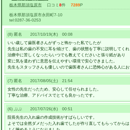
栃木県那須塩原市
口コミ
8
件
7289
P
栃木県那須塩原市永田町7-10
tel:
0287-36-0253
(8) 匿名 2017/10/19(木) 00:08
いい歳して歯医者さんがずっと怖かった私でしたが
先生は私の歯の不安に耳を傾けて、歯の状態を丁寧に説明してくれ
治療中に苦しくなったらいつでも教えてくださいと張り紙があり
変に気を遣わずに意思を伝えやすい環境で安心できました。
先生もスタッフさんも優しいので歯医者さんに恐怖心がある人にお
(7) 匿名 2017/08/05(土) 21:54
女性の先生だったため、安心して任せられました。
丁寧な治療、アドバイスでとても良かったです。
(6) ぶぶ 2017/07/26(水) 00:51
院長先生の入れ歯の作成技術がすばらしいです。
よそでは全然ダメだった入れ歯でしたが作り直してもらってからは
よく噛めるようになりました。