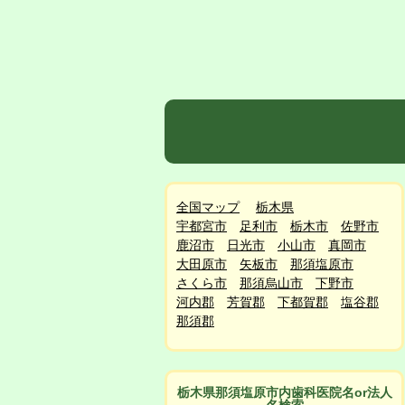
全国マップ
栃木県
宇都宮市
足利市
栃木市
佐野市
鹿沼市
日光市
小山市
真岡市
大田原市
矢板市
那須塩原市
さくら市
那須烏山市
下野市
河内郡
芳賀郡
下都賀郡
塩谷郡
那須郡
栃木県那須塩原市
内
歯科医院名or法人