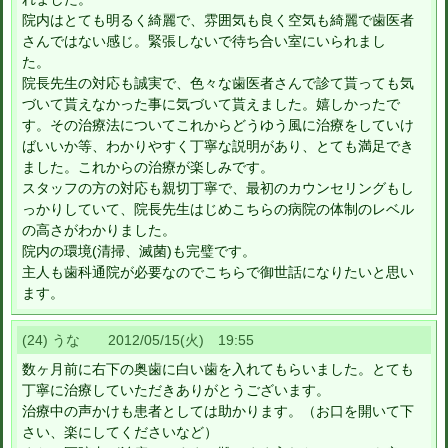
院内はとても明るく綺麗で、雰囲気も良く空気も綺麗で歯医者
さんではない感じ。緊張しないで待ち合い室にいられまし
た。
院長先生の対応も誠実で、色々な歯医者さんで診て貰っても気
づいて貰えなかった事に気づいて貰えました。嬉しかったで
す。その治療法についてこれからどうゆう風に治療をしていけ
ばいいか等、わかりやすく丁寧な説明があり、とても満足でき
ました。これからの治療が楽しみです。
スタッフの方の対応も親切丁寧で、最初のカウンセリングもし
っかりしていて、院長先生はじめこちらの病院の体制のレベル
の高さがわかりました。
院内の環境(清掃、滅菌)も完璧です。
主人も歯科通院が必要なのでこちらで御世話になりたいと思い
ます。
(24) うな 2012/05/15(火) 19:55
数ヶ月前に右下の奥歯に白い歯を入れてもらいました。とても
丁寧に治療していただきありがとうございます。
治療中の声かけも患者としては助かります。（お口を開いて下
さい、楽にしてくださいなど）