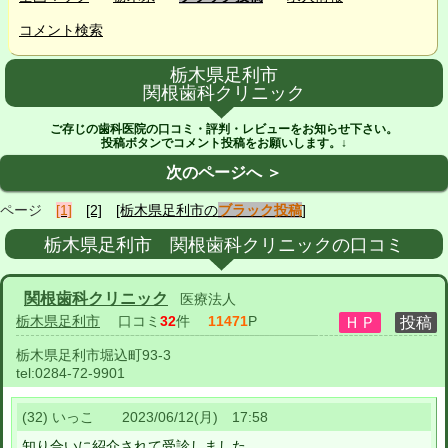
コメント検索
栃木県足利市
関根歯科クリニック
ご存じの歯科医院の口コミ・評判・レビューをお知らせ下さい。
投稿ボタンでコメント投稿をお願いします。↓
次のページへ ＞
ページ
[1]
[2]
[栃木県足利市の
ブラック投稿
]
栃木県足利市 関根歯科クリニックの口コミ
関根歯科クリニック
医療法人
栃木県足利市
口コミ
32
件
11471
P
栃木県足利市堀込町93-3
tel:
0284-72-9901
(32) いっこ 2023/06/12(月) 17:58
知り合いに紹介されて受診しました。