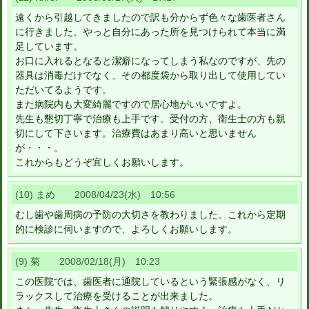
遠くから引越してきましたので訳も分からず色々な歯医者さん
に行きました。やっと自分にあった所を見つけられて本当に満
足しています。
お口に入れるとなると潔癖になってしまう私なのですが、先の
器具は消毒だけでなく、その都度袋から取り出して使用してい
ただいてるようです。
また病院内も大変綺麗ですので居心地がいいですよ。
先生も懇切丁寧で治療も上手です。受付の方、衛生士の方も親
切にして下さいます。治療費はあまり高いと思いません
が・・・。
これからもどうぞ宜しくお願いします。
(10) まめ 2008/04/23(水) 10:56
むし歯や歯周病の予防の大切さを教わりました。これから定期
的に検診に伺いますので、よろしくお願いします。
(9) 菊 2008/02/18(月) 10:23
この医院では、歯医者に通院しているという緊張感がなく、リ
ラックスして治療を受けることが出来ました。