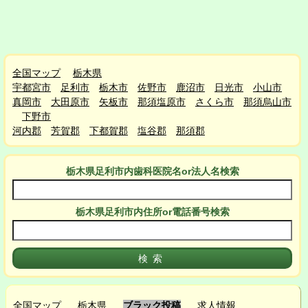
全国マップ
栃木県
宇都宮市
足利市
栃木市
佐野市
鹿沼市
日光市
小山市
真岡市
大田原市
矢板市
那須塩原市
さくら市
那須烏山市
下野市
河内郡
芳賀郡
下都賀郡
塩谷郡
那須郡
栃木県足利市
内
歯科医院名or法人名検索
栃木県足利市
内
住所or電話番号検索
全国マップ
栃木県
ブラック投稿
求人情報