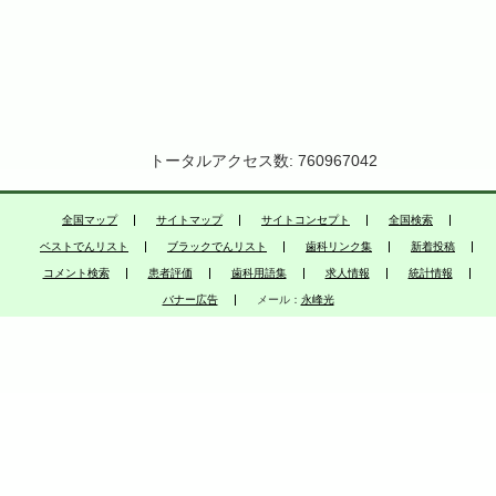
トータルアクセス数: 760967042
全国マップ
サイトマップ
サイトコンセプト
全国検索
ベストでんリスト
ブラックでんリスト
歯科リンク集
新着投稿
コメント検索
患者評価
歯科用語集
求人情報
統計情報
バナー広告
メール：
永峰光