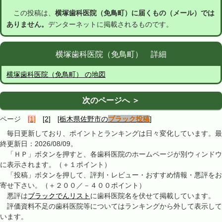
この投稿は、
横塚歯科医院（免鳥町）に届くもの（メール）では
ありません。
デンターネットに掲載されるものです。
横塚歯科医院（免鳥町） 詳細
横塚歯科医院（免鳥町） の地図
次のページへ ＞
ページ
[1]
[2]
[栃木県佐野市の
ブラック投稿
]
毎日更新しており、ポイントとランキングは日々変化しています。最
終更新日：2026/08/09。
「ＨＰ」ボタンを押すと、各歯科医院のホームページが別ウィンドウ
に表示されます。（＋１ポイント）
「投稿」ボタンを押して、評判・レビュー・おすすめ情報・悪評をお
寄せ下さい。（＋２００／－４００ポイント）
悪評は
ブラックでんリスト
に歯科医院名を伏せて掲載しています。
評価資料不足の歯科医院等についてはランキングから外して表示して
います。