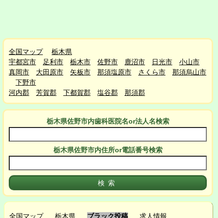
全国マップ
栃木県
宇都宮市
足利市
栃木市
佐野市
鹿沼市
日光市
小山市
真岡市
大田原市
矢板市
那須塩原市
さくら市
那須烏山市
下野市
河内郡
芳賀郡
下都賀郡
塩谷郡
那須郡
栃木県佐野市
内
歯科医院名or法人名検索
栃木県佐野市
内
住所or電話番号検索
全国マップ
栃木県
ブラック投稿
求人情報