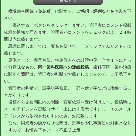
横塚歯科医院（免鳥町）に関する、
ご感想・評判
などをお書き下
さい。
「書込する」ボタンをクリックしますと、管理者にコメント掲載
依頼の通知が届きます。管理者がコメントをチェックの上、２４時
間以内に載せます。
悪評に関しましては、実名を伏せて、「ブラックでんリスト」に
載せます。
原則として、商業宣伝、特定個人への誹謗中傷、当サイトにとっ
て無意味なもの、
同一歯科医院への連続投稿
、歯科医院・歯科治療
に関する
質問
は、管理者の判断でお載せしませんので、ご了承下さ
い。
管理者の判断で、誤字脱字修正、一部を伏せ字などに改編するこ
とがあります。
投稿から２週間以内の削除・変更依頼を受け付けます。投稿時に
メールアドレスを記載（サイト上には非表示です）し、そのメール
アドレスから依頼されたもののみ、対応致します。
なお、同業者の嫌がらせ投稿は、刑事罰や民事訴訟の対象となり
ますので、お慎み下さい。→
不正防止策
。