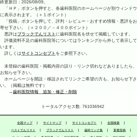
終更新日：2026/08/09。
「ＨＰ」ボタンを押すと、各歯科医院のホームページが別ウィンドウ
に表示されます。（＋１ポイント）
「投稿」ボタンを押して、評判・レビュー・おすすめ情報・悪評をお
寄せ下さい。（＋２００／－４００ポイント）
悪評は
ブラックでんリスト
に歯科医院名を伏せて掲載しています。
評価資料不足の歯科医院等についてはランキングから外して表示して
います。
詳しくは
サイトコンセプト
をご参照下さい。
未登録の歯科医院・掲載内容の誤り・リンク切れなどありましたら、
お知らせ下さい。
ホームページを開設・移設されてリンクご希望の方も、お知らせ下さ
い。（掲載は無料です）
→
歯科医院情報 追加・修正・削除
トータルアクセス数: 761036942
全国マップ
サイトマップ
サイトコンセプト
全国検索
ベストでんリスト
ブラックでんリスト
歯科リンク集
新着投稿