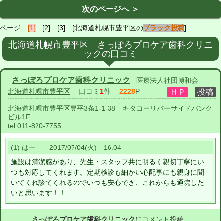
次のページへ ＞
ページ
[1]
[2]
[3]
[北海道札幌市豊平区の
ブラック投稿
]
北海道札幌市豊平区 さっぽろプロケア歯科クリニ
ックの口コミ
さっぽろプロケア歯科クリニック
医療法人社団博和会
北海道札幌市豊平区
口コミ
1
件
2228
P
北海道札幌市豊平区豊平3条1-1-38 キタコーリバーサイドバンク
ビル1F
tel:
011-820-7755
(1) はー 2017/07/04(火) 16:04
施設は清潔感があり、先生・スタッフ共に明るく親切丁寧にい
つも対応してくれます。定期検診も細かい心配事にも親身に聞
いてくれ診てくれるのでいつも安心でき、これからも通院した
いと思います！！
さっぽろプロケア歯科クリニック
にコメント投稿