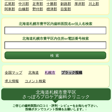
広尾郡
中川郡
足寄郡
十勝郡
釧路郡
厚岸郡
川上郡
阿寒郡
白糠郡
野付郡
標津郡
目梨郡
北海道札幌市豊平区
内
歯科医院名or法人名検索
北海道札幌市豊平区
内
住所or電話番号検索
全国マップ
北海道
札幌市
ブラック投稿
求人情報
コメント検索
北海道札幌市豊平区
さっぽろプロケア歯科クリニック
ご存じの歯科医院の口コミ・評判・レビューをお知らせ下さい。
投稿ボタンでコメント投稿をお願いします。↓