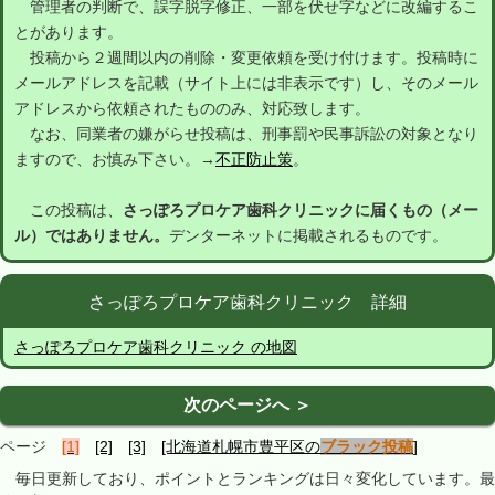
管理者の判断で、誤字脱字修正、一部を伏せ字などに改編するこ
とがあります。
投稿から２週間以内の削除・変更依頼を受け付けます。投稿時に
メールアドレスを記載（サイト上には非表示です）し、そのメール
アドレスから依頼されたもののみ、対応致します。
なお、同業者の嫌がらせ投稿は、刑事罰や民事訴訟の対象となり
ますので、お慎み下さい。→
不正防止策
。
この投稿は、
さっぽろプロケア歯科クリニックに届くもの（メー
ル）ではありません。
デンターネットに掲載されるものです。
さっぽろプロケア歯科クリニック 詳細
さっぽろプロケア歯科クリニック の地図
次のページへ ＞
ページ
[1]
[2]
[3]
[北海道札幌市豊平区の
ブラック投稿
]
毎日更新しており、ポイントとランキングは日々変化しています。最