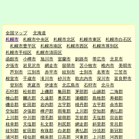
全国マップ
北海道
札幌市
札幌市中央区
札幌市北区
札幌市東区
札幌市白石区
札幌市豊平区
札幌市南区
札幌市西区
札幌市厚別区
札幌市手稲区
札幌市清田区
函館市
小樽市
旭川市
室蘭市
釧路市
帯広市
北見市
夕張市
岩見沢市
網走市
留萌市
苫小牧市
稚内市
美唄市
芦別市
江別市
赤平市
紋別市
士別市
名寄市
三笠市
根室市
千歳市
滝川市
砂川市
歌志内市
深川市
富良野市
登別市
恵庭市
伊達市
北広島市
石狩市
北斗市
石狩郡
松前郡
上磯郡
亀田郡
茅部郡
山越郡
二海郡
檜山郡
爾志郡
久遠郡
奥尻郡
瀬棚郡
島牧郡
寿都郡
磯谷郡
虻田郡
岩内郡
古宇郡
積丹郡
古平郡
余市郡
空知郡
夕張郡
樺戸郡
雨竜郡
上川郡
空知郡
勇払郡
上川郡
中川郡
増毛郡
留萌郡
苫前郡
天塩郡
宗谷郡
枝幸郡
天塩郡
礼文郡
利尻郡
網走郡
斜里郡
常呂郡
紋別郡
虻田郡
有珠郡
白老郡
勇払郡
沙流郡
新冠郡
浦河郡
様似郡
幌泉郡
日高郡
河東郡
上川郡
河西郡