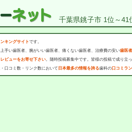
千葉県銚子市 1位～41
ランキングサイト
です。
、上手い歯医者、腕がいい歯医者、痛くない歯医者、治療費の安い
歯医
・レビューをお寄せ下さい
。随時投稿募集中です。皆様の投稿で成り立
数・口コミ数・リンク数において
日本最多の情報を誇る
歯科の
口コミラ