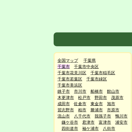
全国マップ
千葉県
千葉市
千葉市中央区
千葉市花見川区
千葉市稲毛区
千葉市若葉区
千葉市緑区
千葉市美浜区
銚子市
市川市
船橋市
館山市
木更津市
松戸市
野田市
茂原市
成田市
佐倉市
東金市
旭市
習志野市
柏市
勝浦市
市原市
流山市
八千代市
我孫子市
鴨川市
鎌ケ谷市
君津市
富津市
浦安市
四街道市
袖ケ浦市
八街市