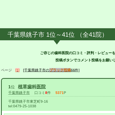
千葉県銚子市 1位～41位 （全41院）
ご存じの歯科医院の口コミ・評判・レビュー
投稿ボタンでコメント投稿をお願いし
ページ
[1]
[千葉県銚子市の
ブラック投稿
66件]
1
植草歯科医院
位
千葉県銚子市
口コミ
8
件
5371
P
千葉県銚子市東芝町9-16
tel:
0479-25-1038