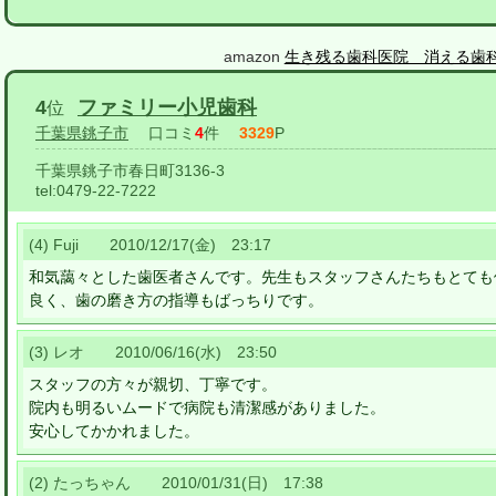
amazon
生き残る歯科医院 消える歯
4
ファミリー小児歯科
位
千葉県銚子市
口コミ
4
件
3329
P
千葉県銚子市春日町3136-3
tel:
0479-22-7222
(4) Fuji 2010/12/17(金) 23:17
和気藹々とした歯医者さんです。先生もスタッフさんたちもとても
良く、歯の磨き方の指導もばっちりです。
(3) レオ 2010/06/16(水) 23:50
スタッフの方々が親切、丁寧です。
院内も明るいムードで病院も清潔感がありました。
安心してかかれました。
(2) たっちゃん 2010/01/31(日) 17:38