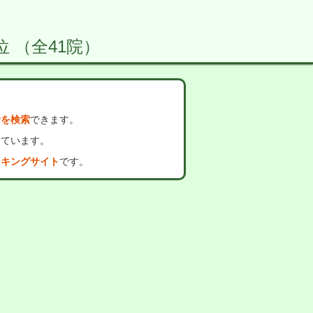
位 （全41院）
者を検索
できます。
っています。
ンキングサイト
です。