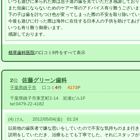
いつも遊びに来られた際は息子達の歯を見ていただき感謝しており
また虫歯にならないためのケアー等のアドバイス有り難うございま
下の子は歯を討ちつけ色が変ってしまった際の不安を取り除いてい
今後も遊びに行った際は海外に在住する日本人の子供を助けてあげ
いつも有り難う御座います。
感謝しております。
植草歯科医院
の口コミ8件をすべて表示
2
佐藤グリーン歯科
位
千葉県銚子市
口コミ
4
件
4173
P
千葉県銚子市東芝町2-14 岩瀬ビル1F
tel:
0479-22-4182
(4) けん 2012/05/04(金) 01:24
以前他の歯医者で嫌な思いをしていたので不安な気持ちのまま行き
説明をしていただき、治療もとても丁寧でした。それにスタッフが