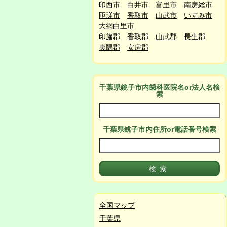
印西市
白井市
富里市
南房総市
匝瑳市
香取市
山武市
いすみ市
大網白里市
印旛郡
香取郡
山武郡
長生郡
夷隅郡
安房郡
千葉県銚子市
内
歯科医院名or法人名検
索
千葉県銚子市
内
住所or電話番号検索
全国マップ
千葉県