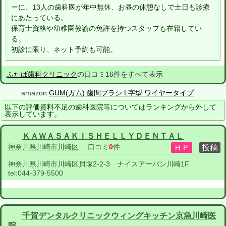
ーに、13人の歯科医が年中無休、お昼の休憩なしで土日も診療
にあたっている。
保育士資格や幼稚園教諭の免許を持つスタッフも在籍してい
る。
初診に限り、ネット予約も可能。
ふたば歯科クリニック
の口コミ16件をすべて表示
amazon
GUM(ガム) 歯間ブラシ L字型 ワイヤータイプ
以下の評価資料不足の歯科医院等についてはランキングから外して
表示しています。
ＫＡＷＡＳＡＫＩＳＨＥＬＬＹＤＥＮＴＡＬ
神奈川県川崎市川崎区
口コミ
0
件
神奈川県川崎市川崎区貝塚2-2-3 ナイスアーバン川崎1F
tel:
044-379-5500
千賀デンタルクリニックウィングキッチン京急川崎医
院