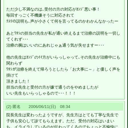
ただ少し不満なのは､受付の方の対応がｶﾝｼﾞ悪い事！
毎回すっごく不機嫌そうに対応されて
ｸｽﾘの説明も､声が小さくて何を言ってるのかわかんなかったー
あとﾜﾀｼの担当の先生が私が通い終えるまで治療の説明を一切し
てくれず･･･
治療の腕はいいのにあれじゃぁ通う気が失せますー･･･
他の先生はｶﾝｼﾞのｲｲ方がいらっしゃって､その先生が治療中にも
関わらず
ﾜﾀｼが治療を終えて帰ろうとしたら「お大事に～」と優しく声を
掛けて
頂きました！
担当の先生と受付の方が嫌で通うのをやめましたが
いい先生もいらっしゃるので･･･！！！
(2) 匿名 2006/06/11(日) 08:34
院長先生は変わったようですが、先生方はとても丁寧な先生で
子供も安心して診てもらえます。ただ、受付の対応はいまい
ち。イライラしているのが伝わってくるのでちょっと不愉快に