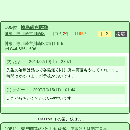
105
位
横島歯科医院
神奈川県川崎市川崎区
口コミ
2
件
1105
P
神奈川県川崎市川崎区京町1-9-5
tel:
044-366-1606
(2) たま 2014/07/19(土) 23:51
先生の治療は熱心で妥協無く同じ所を何度もやってくれます。
時間はかかりますが予後が良いです。
(1) ナギー 2007/10/15(月) 01:44
えきからちかくてかよいやすいです
amazon
その歯、残せます
106
位
東門前みなとまち歯科
医療法人社団正見会