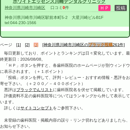
ホワイトエッセンス川崎デンタルクリニック
神奈川県川崎市川崎区
口コミ
0
件
神奈川県川崎市川崎区駅前本町5-2 大星川崎ビルB1F
tel:
044-230-1566
ページ
[1]
[2]
[3]
[神奈川県川崎市川崎区の
ブラック投稿
261件]
毎日更新しており、ポイントとランキングは日々変化しています。最
終更新日：2026/08/08。
「ＨＰ」ボタンを押すと、各歯科医院のホームページが別ウィンドウ
に表示されます。（＋１ポイント）
「投稿」ボタンを押して、評判・レビュー・おすすめ情報・悪評をお
寄せ下さい。（＋２００／－４００ポイント）
悪評は
ブラックでんリスト
に歯科医院名を伏せて掲載しています。
評価資料不足の歯科医院等についてはランキングから外して表示して
います。
詳しくは
サイトコンセプト
をご参照下さい。
未登録の歯科医院・掲載内容の誤り・リンク切れなどありましたら、
お知らせ下さい。