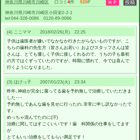
神奈川県川崎市川崎区
口コミ
4
件
520
P
神奈川県川崎市川崎区小田栄2-2-1
tel:
044-328-0086 0120-89-0086
(4) ここママ 2018/02/26(月) 22:25
子供は歯医者が嫌いでなかなか行きたがらないものですが、こ
ちらの歯科の先生方（皆さんお若い）およびスタッフさんは皆
さんは、とても優しく子供に接しくれるので、うちの子も最初
の方ではぐずっていたのですが、時期に慣れて、今では喜んで
行くようになりました。
(3) ほげっ子 2007/01/23(火) 23:34
昨年､神経が完全に腐ってる歯を予約無しで治療していただきま
した･･･
予約無しであんな歯を見せに行ったの､非常に申し訳なかったで
す↓
めっちゃ混んでたのに(汗)
治療に関してはすごくいいです！歯 科関係の仕事をしてます
が
とてもいい治療をしてもらい満足です！