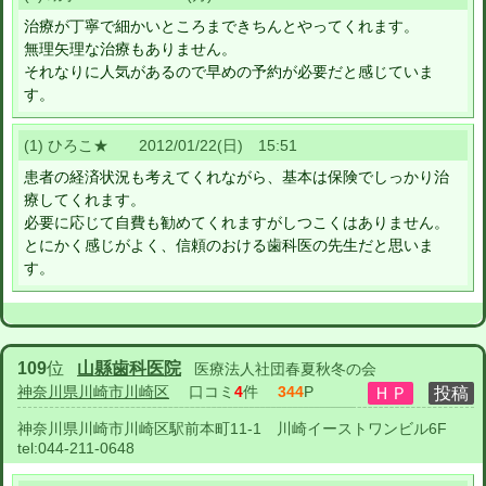
治療が丁寧で細かいところまできちんとやってくれます。
無理矢理な治療もありません。
それなりに人気があるので早めの予約が必要だと感じていま
す。
(1) ひろこ★ 2012/01/22(日) 15:51
患者の経済状況も考えてくれながら、基本は保険でしっかり治
療してくれます。
必要に応じて自費も勧めてくれますがしつこくはありません。
とにかく感じがよく、信頼のおける歯科医の先生だと思いま
す。
109
位
山縣歯科医院
医療法人社団春夏秋冬の会
神奈川県川崎市川崎区
口コミ
4
件
344
P
神奈川県川崎市川崎区駅前本町11-1 川崎イーストワンビル6F
tel:
044-211-0648