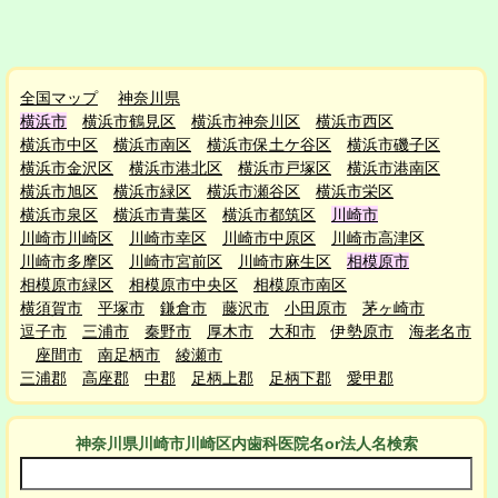
全国マップ
神奈川県
横浜市
横浜市鶴見区
横浜市神奈川区
横浜市西区
横浜市中区
横浜市南区
横浜市保土ケ谷区
横浜市磯子区
横浜市金沢区
横浜市港北区
横浜市戸塚区
横浜市港南区
横浜市旭区
横浜市緑区
横浜市瀬谷区
横浜市栄区
横浜市泉区
横浜市青葉区
横浜市都筑区
川崎市
川崎市川崎区
川崎市幸区
川崎市中原区
川崎市高津区
川崎市多摩区
川崎市宮前区
川崎市麻生区
相模原市
相模原市緑区
相模原市中央区
相模原市南区
横須賀市
平塚市
鎌倉市
藤沢市
小田原市
茅ヶ崎市
逗子市
三浦市
秦野市
厚木市
大和市
伊勢原市
海老名市
座間市
南足柄市
綾瀬市
三浦郡
高座郡
中郡
足柄上郡
足柄下郡
愛甲郡
神奈川県川崎市川崎区
内
歯科医院名or法人名検索