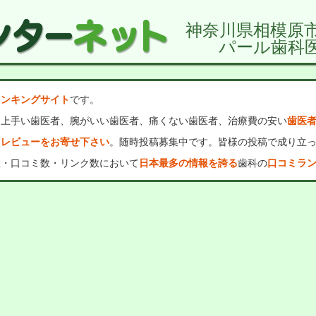
神奈川県相模原
パール歯科
ランキングサイト
です。
、上手い歯医者、腕がいい歯医者、痛くない歯医者、治療費の安い
歯医
・レビューをお寄せ下さい
。随時投稿募集中です。皆様の投稿で成り立
数・口コミ数・リンク数において
日本最多の情報を誇る
歯科の
口コミラ