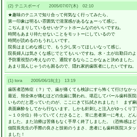
(2) テニスボーイ 2005/07/07(木) 02:10
★趣味のテニスで知り合って何気なく行ってみたら、
第一印象は明るい雰囲気で清潔感があるなぁーって感じ。
こぢんまりしているせいかアットホームなのがいいですね。
時間もあまり待たせないことをモットーにしているので
時間が読めるのもうれしいです。
院長はまじめな感じで、もう少し笑ってほしいなって感じ。
院長婦人は気さくな感じでとてもいいですね。水・土が出勤日のよ
予防重視型の考えなので、通院するならここかなぁと決めました。
あまり混んじゃうのも困るので、隠れ家的歯医者にしたいですね。
(1) tora 2005/06/18(土) 13:19
歯医者恐怖症（？）で、歯が痛くても検診にすら怖くて行けなかっ
最近、頬全体が痛むほどの虫歯に襲われ、堪忍してパール歯科医院
いものだと思っていたのが、ここにきて払拭されました！ まず麻
表面麻酔をしてから行ないます。しかも針刺しと注入がゆっくり丁
～１０分位）待っていてくださること、常に患者第一に考え、どん
ました。また治療は苦痛もなく手早く終了しました。（恐怖感はどこ
佃院長先生の手際の良さと技術のうまさ、患者にも歯科医院スタッ
ました！