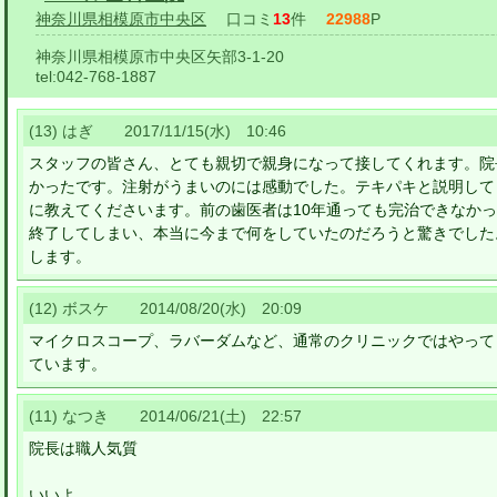
神奈川県相模原市中央区
口コミ
13
件
22988
P
神奈川県相模原市中央区矢部3-1-20
tel:
042-768-1887
(13) はぎ 2017/11/15(水) 10:46
スタッフの皆さん、とても親切で親身になって接してくれます。院
かったです。注射がうまいのには感動でした。テキパキと説明して
に教えてくださいます。前の歯医者は10年通っても完治できなか
終了してしまい、本当に今まで何をしていたのだろうと驚きでした
します。
(12) ボスケ 2014/08/20(水) 20:09
マイクロスコープ、ラバーダムなど、通常のクリニックではやって
ています。
(11) なつき 2014/06/21(土) 22:57
院長は職人気質
いいよ