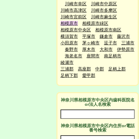
川崎市幸区
川崎市中原区
川崎市高津区
川崎市多摩区
川崎市宮前区
川崎市麻生区
相模原市
相模原市緑区
相模原市中央区
相模原市南区
横須賀市
平塚市
鎌倉市
藤沢市
小田原市
茅ヶ崎市
逗子市
三浦市
秦野市
厚木市
大和市
伊勢原市
海老名市
座間市
南足柄市
綾瀬市
三浦郡
高座郡
中郡
足柄上郡
足柄下郡
愛甲郡
神奈川県相模原市中央区
内
歯科医院名
or法人名検索
神奈川県相模原市中央区
内
住所or電話
番号検索