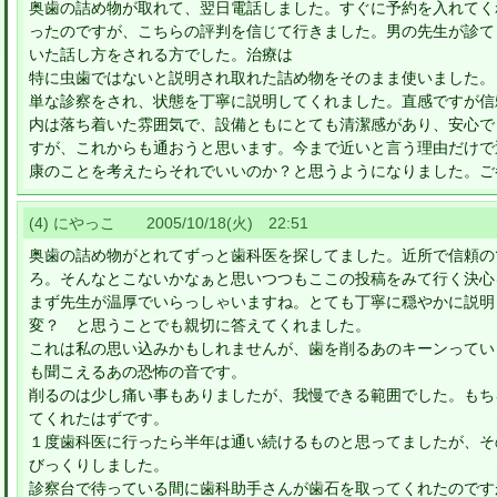
奥歯の詰め物が取れて、翌日電話しました。すぐに予約を入れてく
ったのですが、こちらの評判を信じて行きました。男の先生が診て
いた話し方をされる方でした。治療は
特に虫歯ではないと説明され取れた詰め物をそのまま使いました。
単な診察をされ、状態を丁寧に説明してくれました。直感ですが信
内は落ち着いた雰囲気で、設備ともにとても清潔感があり、安心で
すが、これからも通おうと思います。今まで近いと言う理由だけで
康のことを考えたらそれでいいのか？と思うようになりました。ご
(4) にやっこ 2005/10/18(火) 22:51
奥歯の詰め物がとれてずっと歯科医を探してました。近所で信頼の
ろ。そんなとこないかなぁと思いつつもここの投稿をみて行く決心
まず先生が温厚でいらっしゃいますね。とても丁寧に穏やかに説明
変？ と思うことでも親切に答えてくれました。
これは私の思い込みかもしれませんが、歯を削るあのキーンってい
も聞こえるあの恐怖の音です。
削るのは少し痛い事もありましたが、我慢できる範囲でした。もち
てくれたはずです。
１度歯科医に行ったら半年は通い続けるものと思ってましたが、そ
びっくりしました。
診察台で待っている間に歯科助手さんが歯石を取ってくれたのです