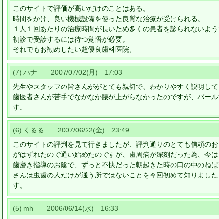
このサイトで評価が高いだけのことはある。
時間をかけ、良い機械設備を使った良質な治療が受けられる。
１人１回あたりの治療時間が長いため多くの患者を診られないよう
初診で受診するには待つ覚悟が必要。
それでもお勧めしたい超優良歯科医院。
(7) ハナ 2007/07/02(月) 17:03
先生やスタッフの皆さんががとても親切で、わかりやすく説明して
歯医者さんが苦手でなかなか腰が上がらなかったのですが、パール
す。
(6) くるる 2007/06/22(金) 23:49
このサイトの評判を見て行きましたが、評判通りのとても信頼のお
がはずれたので通い始めたのですが、歯周病が深刻だった為、今は
歯磨き指導のお陰で、ずっと不快だった朝起きた時の口の中のねば
さんは虫歯の人だけが通う所ではないことを今回初めて知りました
す。
(5) mh 2006/06/14(水) 16:33