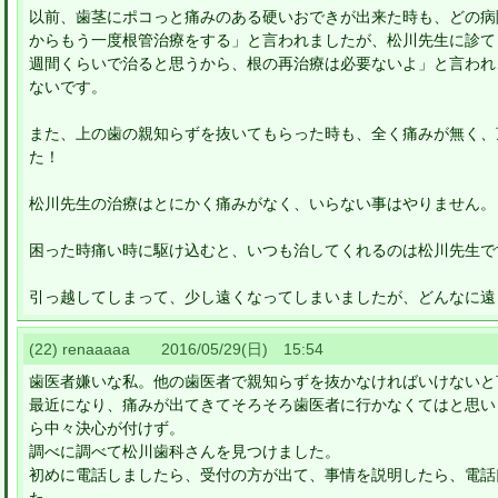
以前、歯茎にポコっと痛みのある硬いおできが出来た時も、どの病
からもう一度根管治療をする」と言われましたが、松川先生に診て
週間くらいで治ると思うから、根の再治療は必要ないよ」と言われ
ないです。
また、上の歯の親知らずを抜いてもらった時も、全く痛みが無く、
た！
松川先生の治療はとにかく痛みがなく、いらない事はやりません。
困った時痛い時に駆け込むと、いつも治してくれるのは松川先生で
引っ越してしまって、少し遠くなってしまいましたが、どんなに遠
(22) renaaaaa 2016/05/29(日) 15:54
歯医者嫌いな私。他の歯医者で親知らずを抜かなければいけないと
最近になり、痛みが出てきてそろそろ歯医者に行かなくてはと思い
ら中々決心が付けず。
調べに調べて松川歯科さんを見つけました。
初めに電話しましたら、受付の方が出て、事情を説明したら、電話