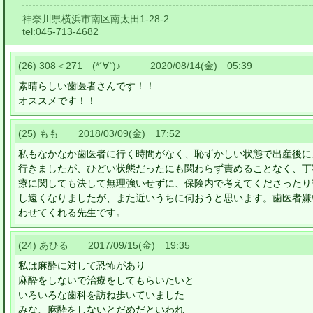
神奈川県横浜市南区南太田1-28-2
tel:
045-713-4682
(26) 308＜271 (*´∀`)♪ 2020/08/14(金) 05:39
素晴らしい歯医者さんです！！
オススメです！！
(25) もも 2018/03/09(金) 17:52
私もなかなか歯医者に行く時間がなく、恥ずかしい状態で出産後に
行きましたが、ひどい状態だったにも関わらず責めることなく、丁
療に関しても決して無理強いせずに、保険内で考えてくださったり
し遠くなりましたが、また近いうちに伺おうと思います。歯医者嫌
わせてくれる先生です。
(24) あひる 2017/09/15(金) 19:35
私は麻酔に対して恐怖があり
麻酔をしないで治療をしてもらいたいと
いろいろな歯科を訪ね歩いていました
みな、麻酔をしないとだめだといわれ