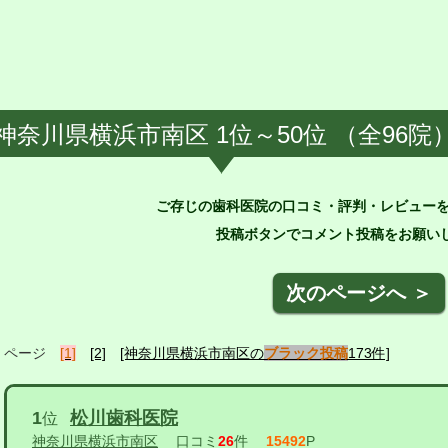
神奈川県横浜市南区 1位～50位 （全96院
ご存じの歯科医院の口コミ・評判・レビュー
投稿ボタンでコメント投稿をお願いし
次のページへ ＞
ページ
[1]
[2]
[神奈川県横浜市南区の
ブラック投稿
173件]
1
松川歯科医院
位
神奈川県横浜市南区
口コミ
26
件
15492
P