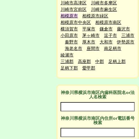
川崎市高津区
川崎市多摩区
川崎市宮前区
川崎市麻生区
相模原市
相模原市緑区
相模原市中央区
相模原市南区
横須賀市
平塚市
鎌倉市
藤沢市
小田原市
茅ヶ崎市
逗子市
三浦市
秦野市
厚木市
大和市
伊勢原市
海老名市
座間市
南足柄市
綾瀬市
三浦郡
高座郡
中郡
足柄上郡
足柄下郡
愛甲郡
神奈川県横浜市南区
内
歯科医院名or法
人名検索
神奈川県横浜市南区
内
住所or電話番号
検索