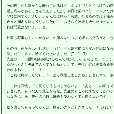
その後、少し家からは離れているけど、ネットでもとても評判の良
話し痛みがあることを伝えましたが、初日は歯のクリーニングだけ
間後に来てくださいと。そんなに待ったら膿がたまるのでは？痛み
色々と脳内を駆け巡りましたが、「おそらく神経を抜いた後のよく
れば問題はないよ。」と、、、
仕事も家事も手につかないこの痛みはいつまで続くのだろうと、心
その時、家からは少し遠いけれど、引っ越す前に大変お世話になっ
話したら、すぐに診てくださいました！(T ^ T)
先生は、「3週間も痛み続けるなんておかしい」とのこと。そして
薬がちゃんと先まで入ってないね」と。で、先生が穴に消毒液を垂
わ出るわ、、、！！！
「これは痛かったでしょう、よく我慢しましたね」と言われて、涙が
「これは我慢してて良くなるものじゃないよ」「あと、この歯はそ
と言われ、もうなんで最初から松川先生のところに来なかったのか
ちなみに、松川先生の治療は麻酔を使わなくても痛くないです。
膿を出してもらってからは、痛みがグンと引きました！！うれしい