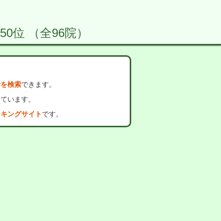
0位 （全96院）
者を検索
できます。
っています。
ンキングサイト
です。