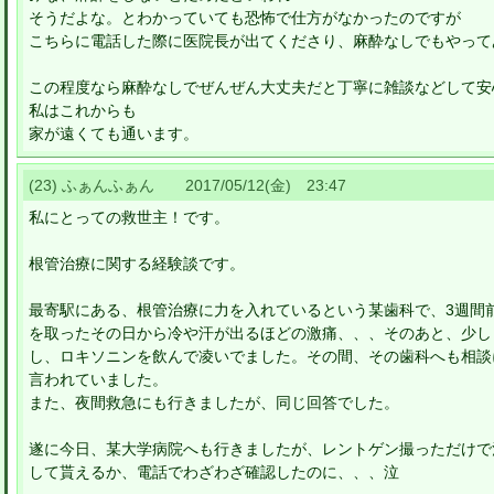
そうだよな。とわかっていても恐怖で仕方がなかったのですが
こちらに電話した際に医院長が出てくださり、麻酔なしでもやって
この程度なら麻酔なしでぜんぜん大丈夫だと丁寧に雑談などして安
私はこれからも
家が遠くても通います。
(23) ふぁんふぁん 2017/05/12(金) 23:47
私にとっての救世主！です。
根管治療に関する経験談です。
最寄駅にある、根管治療に力を入れているという某歯科で、3週間
を取ったその日から冷や汗が出るほどの激痛、、、そのあと、少し
し、ロキソニンを飲んで凌いでました。その間、その歯科へも相談
言われていました。
また、夜間救急にも行きましたが、同じ回答でした。
遂に今日、某大学病院へも行きましたが、レントゲン撮っただけで
して貰えるか、電話でわざわざ確認したのに、、、泣