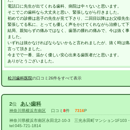
た。
電話口に先生が出てくれる歯科、病院は中々ないと思います。
そこでこの歯科なら大丈夫と思い、緊張しながら行きました。
初めての診療は息子の先生が見て下さり、二回目以降はお父様先生
緊張してる私に、とっても優しく声をかけてくれながら治療して下
結局、親知らずの痛みではなく、歯茎の腫れの痛みで、今は抜く事
ました。
いずれは抜かなければならないかもと言われましたが、抜く時は痛
言って頂きました。
今までで一番、温かく優しい安心出来る歯医者だと思います。
ありがとうございました。
松川歯科医院
の口コミ26件をすべて表示
2
あい歯科
位
神奈川県横浜市南区
口コミ
8
件
7316
P
神奈川県横浜市南区永田北2-10-3 三光永田町マンション1F103・
tel:
045-721-1814