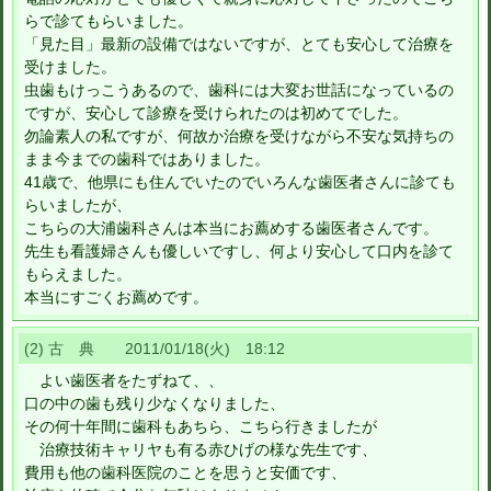
らで診てもらいました。
「見た目」最新の設備ではないですが、とても安心して治療を
受けました。
虫歯もけっこうあるので、歯科には大変お世話になっているの
ですが、安心して診療を受けられたのは初めてでした。
勿論素人の私ですが、何故か治療を受けながら不安な気持ちの
まま今までの歯科ではありました。
41歳で、他県にも住んでいたのでいろんな歯医者さんに診ても
らいましたが、
こちらの大浦歯科さんは本当にお薦めする歯医者さんです。
先生も看護婦さんも優しいですし、何より安心して口内を診て
もらえました。
本当にすごくお薦めです。
(2) 古 典 2011/01/18(火) 18:12
よい歯医者をたずねて、、
口の中の歯も残り少なくなりました、
その何十年間に歯科もあちら、こちら行きましたが
治療技術キャリヤも有る赤ひげの様な先生です、
費用も他の歯科医院のことを思うと安価です、