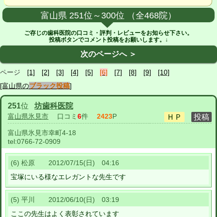
富山県 251位～300位 （全468院）
ご存じの歯科医院の口コミ・評判・レビューをお知らせ下さい。
投稿ボタンでコメント投稿をお願いします。↓
次のページへ ＞
ページ
[1]
[2]
[3]
[4]
[5]
[6]
[7]
[8]
[9]
[10]
[富山県の
ブラック投稿
]
251
位
坊歯科医院
富山県氷見市
口コミ
6
件
2423
P
富山県氷見市幸町4-18
tel:
0766-72-0909
(6) 松原 2012/07/15(日) 04:16
宝塚にいる様なエレガントな先生です
(5) 平川 2012/06/10(日) 03:19
ここの先生はよく表彰されています