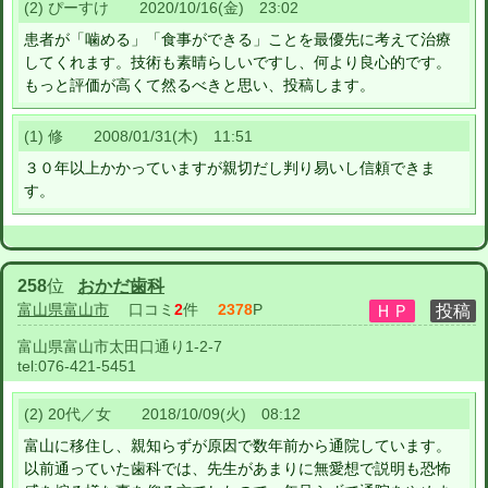
(2) ぴーすけ 2020/10/16(金) 23:02
患者が「噛める」「食事ができる」ことを最優先に考えて治療
してくれます。技術も素晴らしいですし、何より良心的です。
もっと評価が高くて然るべきと思い、投稿します。
(1) 修 2008/01/31(木) 11:51
３０年以上かかっていますが親切だし判り易いし信頼できま
す。
258
位
おかだ歯科
富山県富山市
口コミ
2
件
2378
P
富山県富山市太田口通り1-2-7
tel:
076-421-5451
(2) 20代／女 2018/10/09(火) 08:12
富山に移住し、親知らずが原因で数年前から通院しています。
以前通っていた歯科では、先生があまりに無愛想で説明も恐怖