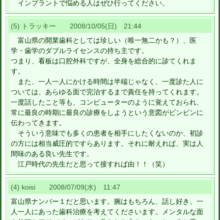
インプラントで悩める人はぜひ行ってください。
(5) トラッキー 2008/10/05(日) 21:44
富山県の開業歯科としては珍しい（唯一無二かも？）、医
学・歯学のダブルライセンスの持ち主です。
つまり、看板は口腔外科ですが、全身を総合的に診てくれま
す。
また、一人一人にかける時間は半端じゃなく、一度診た人に
ついては、あらゆる面で完治するまで責任を持ってくれます。
一度話したこと等も、コンピューターのように覚えておられ、
常に最良の時期に最良の診療をしようという意図がビンビンに
伝わってきます。
そういう意味でも多くの患者を相手にしたくないのか、初診
の方には相当威圧的ですらあります。それに耐えれば、実は人
間味のある良い先生です。
江戸時代の先生だと思って接すれば由！！（笑）
(4) koisi 2008/07/09(水) 11:47
富山県ナンバー１だと思います。腕はもちろん、話し好き、一
人一人にあった歯科治療を考えてくださいます。メンタルな面