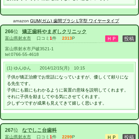
amazon
GUM(ガム) 歯間ブラシ L字型 ワイヤータイプ
266
位
矯正歯科やまぎしクリニック
富山県射水市
口コミ
1
件
2313
P
富山県射水市戸破3521-1
tel:
0766-55-4618
(1) ゆんゆん 2014/12/15(月) 10:15
子供が矯正治療でお世話になっていますが、優しくて頼りにな
る先生です。
子供にも親にもわかるように装置の意味を説明してくれます。
それに子供を励ましてやる気にさせてくれます。
少しずつですが成果も見えてきて嬉しく思います。
267
位
なでしこ台歯科
富山県射水市
口コミ
1
件
2299
P