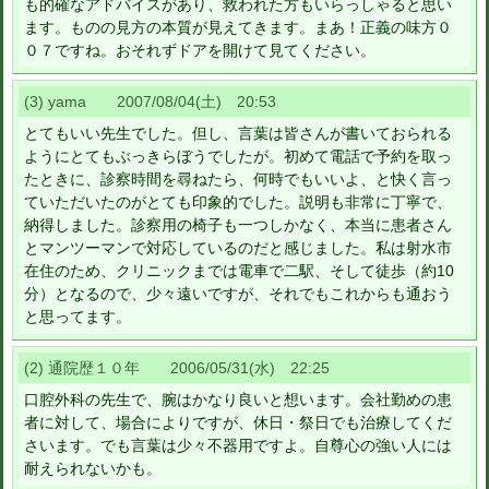
も的確なアドバイスがあり、救われた方もいらっしゃると思い
ます。ものの見方の本質が見えてきます。まあ！正義の味方０
０７ですね。おそれずドアを開けて見てください。
(3) yama 2007/08/04(土) 20:53
とてもいい先生でした。但し、言葉は皆さんが書いておられる
ようにとてもぶっきらぼうでしたが。初めて電話で予約を取っ
たときに、診察時間を尋ねたら、何時でもいいよ、と快く言っ
ていただいたのがとても印象的でした。説明も非常に丁寧で、
納得しました。診察用の椅子も一つしかなく、本当に患者さん
とマンツーマンで対応しているのだと感じました。私は射水市
在住のため、クリニックまでは電車で二駅、そして徒歩（約10
分）となるので、少々遠いですが、それでもこれからも通おう
と思ってます。
(2) 通院歴１０年 2006/05/31(水) 22:25
口腔外科の先生で、腕はかなり良いと想います。会社勤めの患
者に対して、場合によりですが、休日・祭日でも治療してくだ
さいます。でも言葉は少々不器用ですよ。自尊心の強い人には
耐えられないかも。