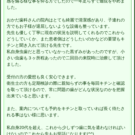
感を煽る様な事を仰る方でしたので一年足らずで通院をやめま
した。
おかだ歯科さんの院内はとても綺麗で清潔感があり、子連れの
方でもお子様が退屈しないような設備も整っています。
先生も優しく丁寧に現在の状況を説明してくれるのでこれから
どうしていくか、また患者側はどうしたいのかなどの要望もキ
チンと聞き入れて頂ける先生です。
私自身虫歯だと思っていなかった黒ずみがあったのですが、小
さい虫歯も３ヶ所程あったので二回目の来院時に治療して頂け
ました。
受付の方の愛想も良く安心できます。
衛生士の方も定期検診の際に親知らずの事を毎回キチンと確認
を取って頂けるので、常に問題の歯がどんな状況なのかを把握
出来ていると思います。
また、案内についても予約をキチンと取っていれば長く待たさ
れる事はない様に思います。
私自身20代を超え、これから少しずつ歯に気を遣わなければい
けないのでこれから先もお世話になります(^^)