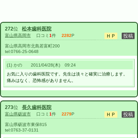
272
位
松本歯科医院
富山県高岡市
口コミ
1
件
2282
P
富山県高岡市北島若富町200
tel:
0766-25-0648
(1) かの 2011/04/28(木) 09:24
お気に入りの歯科医院です。先生は淡々と確実に治療します。
痛みはなく、恐怖感がありません。
273
位
長久歯科医院
富山県砺波市
口コミ
1
件
2279
P
富山県砺波市東保815
tel:
0763-37-0131