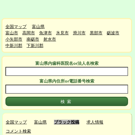
全国マップ
富山県
富山市
高岡市
魚津市
氷見市
滑川市
黒部市
砺波市
小矢部市
南砺市
射水市
中新川郡
下新川郡
富山県
内
歯科医院名or法人名検索
富山県
内
住所or電話番号検索
全国マップ
富山県
ブラック投稿
求人情報
コメント検索