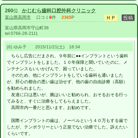
260
位
かじむら歯科口腔外科クリニック
富山県高岡市
口コミ
6
件
2365
P
富山県高岡市守山町38
tel:
0766-28-2111
(6) ゆみ子 2015/11/21(土) 18:34
ちらし広告にだまされ、９年前に●●インプラントという歯科
でインプラントをしました。１０年保障と聞いていたのに、メ
ンテナンスもいいかげんで、困っていました。
そのため、他にインプラントをしている歯科も通いました
が、肝心の都合の悪い歯は治せず、他の歯の自由診療（高額）
を勧められました。
友達に口は悪いが、腕はいいと勧められ、おそるおそる行っ
てみると、すぐに治療をしてもらえました。
高岡市内一番だと思います。お勧めです。
国際インプラントの歯は、ノーベルという４０万もする歯で
したが、テンポラリーという正規でない治療でした。訴えたい
くらいです。