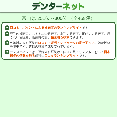
富山県 251位～300位 （全468院）
口コミ・ポイントによる歯医者のランキングサイト
です。
評判の歯医者、おすすめの歯医者、上手い歯医者、腕がいい歯医者、痛
くない歯医者、治療費の安い
歯医者を検索
できます。
各地域の歯科医院の
口コミ・評判・レビューをお寄せ下さい
。随時投稿
募集中です。皆様の投稿で成り立っています。
デンターネットは、登録歯科医院数・口コミ数・リンク数において
日本
最多の情報を誇る
歯科の
口コミランキングサイト
です。