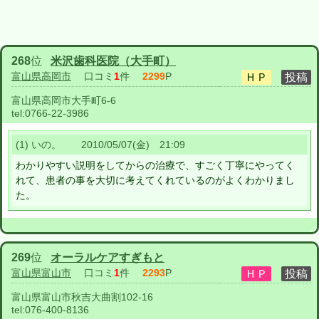
268
位
米沢歯科医院（大手町）
富山県高岡市
口コミ
1
件
2299
P
富山県高岡市大手町6-6
tel:
0766-22-3986
(1) いの。 2010/05/07(金) 21:09
わかりやすい説明をしてからの治療で、すごく丁寧にやってく
れて、患者の事を大切に考えてくれているのがよくわかりまし
た。
269
位
オーラルケアすぎもと
富山県富山市
口コミ
1
件
2293
P
富山県富山市秋吉大曲割102-16
tel:
076-400-8136