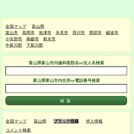
全国マップ
富山県
富山市
高岡市
魚津市
氷見市
滑川市
黒部市
砺波市
小矢部市
南砺市
射水市
中新川郡
下新川郡
富山県富山市
内
歯科医院名or法人名検索
富山県富山市
内
住所or電話番号検索
全国マップ
富山県
ブラック投稿
求人情報
コメント検索