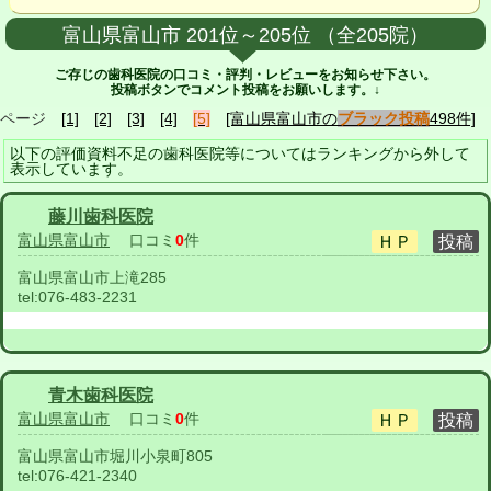
富山県富山市 201位～205位 （全205院）
ご存じの歯科医院の口コミ・評判・レビューをお知らせ下さい。
投稿ボタンでコメント投稿をお願いします。↓
ページ
[1]
[2]
[3]
[4]
[5]
[富山県富山市の
ブラック投稿
498件]
以下の評価資料不足の歯科医院等についてはランキングから外して
表示しています。
藤川歯科医院
富山県富山市
口コミ
0
件
富山県富山市上滝285
tel:
076-483-2231
青木歯科医院
富山県富山市
口コミ
0
件
富山県富山市堀川小泉町805
tel:
076-421-2340