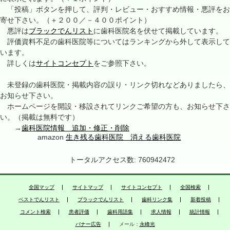
「投稿」ボタンを押して、評判・レビュー・おすすめ情報・悪評をお
寄せ下さい。（＋２００／－４００ポイント）
悪評は
ブラックでんリスト
に歯科医院名を伏せて掲載しています。
評価資料不足の歯科医院等についてはランキングから外して表示して
います。
詳しくは
サイトコンセプト
をご参照下さい。
未登録の歯科医院・掲載内容の誤り・リンク切れなどありましたら、
お知らせ下さい。
ホームページを開設・移設されてリンクご希望の方も、お知らせ下さ
い。（掲載は無料です）
→
歯科医院情報 追加・修正・削除
amazon
生き残る歯科医院 消える歯科医院
トータルアクセス数: 760942472
全国マップ
サイトマップ
サイトコンセプト
全国検索
ベストでんリスト
ブラックでんリスト
歯科リンク集
新着投稿
コメント検索
患者評価
歯科用語集
求人情報
統計情報
バナー広告
メール：
永峰光