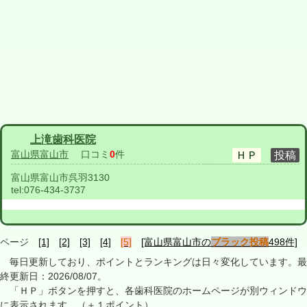
上滝歯科医院
富山県富山市
口コミ
0
件
富山県富山市呉羽3130
tel:
076-434-3737
ページ
[1]
[2]
[3]
[4]
[5]
[富山県富山市の
ブラック投稿
498件]
毎日更新しており、ポイントとランキングは日々変化しています。最
終更新日：2026/08/07。
「ＨＰ」ボタンを押すと、各歯科医院のホームページが別ウィンドウ
に表示されます。（＋１ポイント）