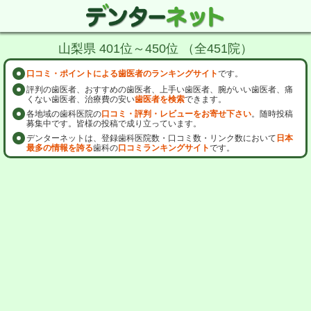
山梨県 401位～450位 （全451院）
口コミ・ポイントによる歯医者のランキングサイト
です。
評判の歯医者、おすすめの歯医者、上手い歯医者、腕がいい歯医者、痛
くない歯医者、治療費の安い
歯医者を検索
できます。
各地域の歯科医院の
口コミ・評判・レビューをお寄せ下さい
。随時投稿
募集中です。皆様の投稿で成り立っています。
デンターネットは、登録歯科医院数・口コミ数・リンク数において
日本
最多の情報を誇る
歯科の
口コミランキングサイト
です。