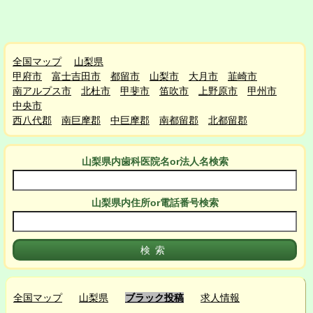
全国マップ
山梨県
甲府市
富士吉田市
都留市
山梨市
大月市
韮崎市
南アルプス市
北杜市
甲斐市
笛吹市
上野原市
甲州市
中央市
西八代郡
南巨摩郡
中巨摩郡
南都留郡
北都留郡
山梨県
内
歯科医院名or法人名検索
山梨県
内
住所or電話番号検索
全国マップ
山梨県
ブラック投稿
求人情報