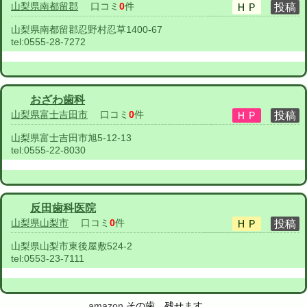
山梨県南都留郡
口コミ
0
件
山梨県南都留郡忍野村忍草1400-67
tel:
0555-28-7272
おざわ歯科
山梨県富士吉田市
口コミ
0
件
山梨県富士吉田市旭5-12-13
tel:
0555-22-8030
反田歯科医院
山梨県山梨市
口コミ
0
件
山梨県山梨市東後屋敷524-2
tel:
0553-23-7111
amazon
その歯、残せます