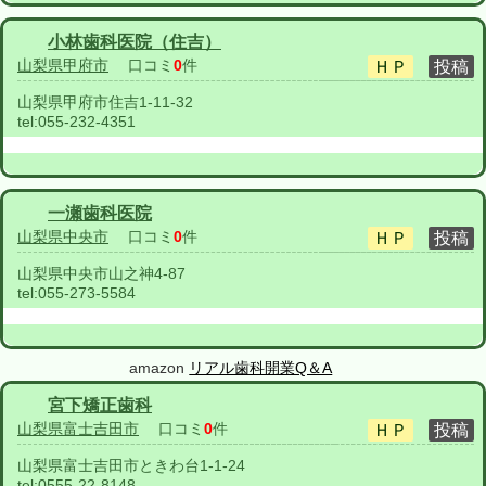
小林歯科医院（住吉）
山梨県甲府市
口コミ
0
件
山梨県甲府市住吉1-11-32
tel:
055-232-4351
一瀬歯科医院
山梨県中央市
口コミ
0
件
山梨県中央市山之神4-87
tel:
055-273-5584
amazon
リアル歯科開業Q＆A
宮下矯正歯科
山梨県富士吉田市
口コミ
0
件
山梨県富士吉田市ときわ台1-1-24
tel:
0555-22-8148