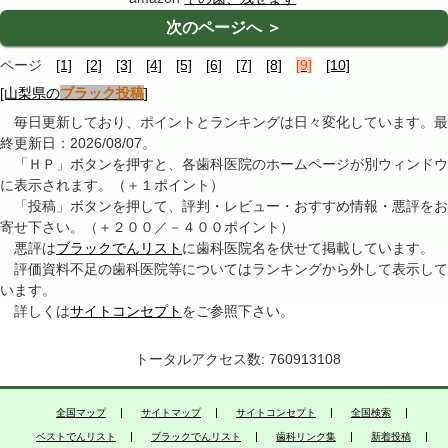
次のページへ ＞
ページ
[1]
[2]
[3]
[4]
[5]
[6]
[7]
[8]
[9]
[10]
[山梨県の
ブラック投稿
]
毎日更新しており、ポイントとランキングは日々変化しています。最
終更新日：2026/08/07。
「ＨＰ」ボタンを押すと、各歯科医院のホームページが別ウィンドウ
に表示されます。（＋１ポイント）
「投稿」ボタンを押して、評判・レビュー・おすすめ情報・悪評をお
寄せ下さい。（＋２００／－４００ポイント）
悪評は
ブラックでんリスト
に歯科医院名を伏せて掲載しています。
評価資料不足の歯科医院等についてはランキングから外して表示して
います。
詳しくは
サイトコンセプト
をご参照下さい。
トータルアクセス数: 760913108
全国マップ
サイトマップ
サイトコンセプト
全国検索
ベストでんリスト
ブラックでんリスト
歯科リンク集
新着投稿