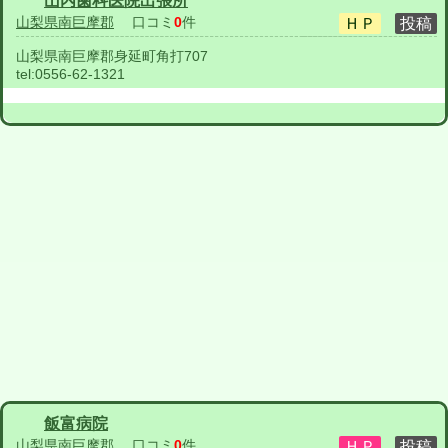
山内歯科医院出張所
山梨県南巨摩郡
口コミ
0
件
山梨県南巨摩郡身延町角打707
tel:
0556-62-1321
飯富病院
山梨県南巨摩郡
口コミ
0
件