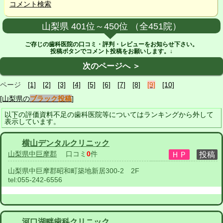
コメント検索
山梨県 401位～450位 （全451院）
ご存じの歯科医院の口コミ・評判・レビューをお知らせ下さい。
投稿ボタンでコメント投稿をお願いします。↓
次のページへ ＞
ページ
[1]
[2]
[3]
[4]
[5]
[6]
[7]
[8]
[9]
[10]
[山梨県の
ブラック投稿
]
以下の評価資料不足の歯科医院等についてはランキングから外して
表示しています。
横山デンタルクリニック
山梨県中巨摩郡
口コミ
0
件
山梨県中巨摩郡昭和町築地新居300-2 2F
tel:
055-242-6556
河口湖畔歯科クリニック