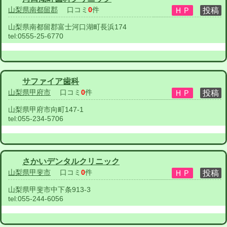
山梨県南都留郡
口コミ
0
件
山梨県南都留郡富士河口湖町長浜174
tel:
0555-25-6770
サファイア歯科
山梨県甲府市
口コミ
0
件
山梨県甲府市向町147-1
tel:
055-234-5706
さかいデンタルクリニック
山梨県甲斐市
口コミ
0
件
山梨県甲斐市中下条913-3
tel:
055-244-6056