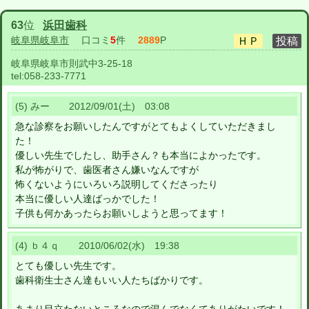
63
位
浜田歯科
岐阜県岐阜市
口コミ
5
件
2889
P
岐阜県岐阜市則武中3-25-18
tel:
058-233-7771
(5) みー 2012/09/01(土) 03:08
急な診察をお願いしたんですがとてもよくしていただきまし
た！
優しい先生でしたし、助手さん？も本当によかったです。
私が怖がりで、歯医者さん嫌いなんですが
怖くないようにいろいろ説明してくださったり
本当に優しい人達ばっかでした！
子供も何かあったらお願いしようと思ってます！
(4) ｂ４ｑ 2010/06/02(水) 19:38
とても優しい先生です。
歯科衛生士さん達もいい人たちばかりです。