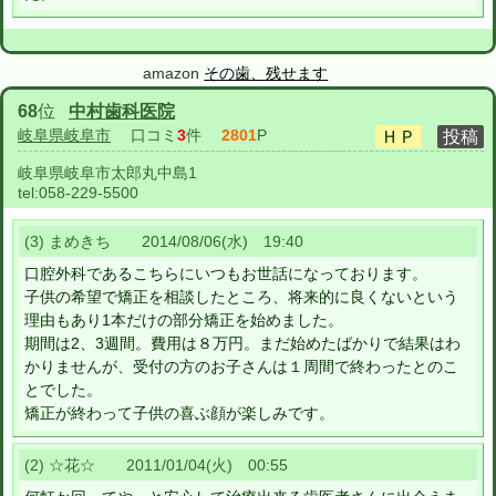
amazon
その歯、残せます
68
位
中村歯科医院
岐阜県岐阜市
口コミ
3
件
2801
P
岐阜県岐阜市太郎丸中島1
tel:
058-229-5500
(3) まめきち 2014/08/06(水) 19:40
口腔外科であるこちらにいつもお世話になっております。
子供の希望で矯正を相談したところ、将来的に良くないという
理由もあり1本だけの部分矯正を始めました。
期間は2、3週間。費用は８万円。まだ始めたばかりで結果はわ
かりませんが、受付の方のお子さんは１周間で終わったとのこ
とでした。
矯正が終わって子供の喜ぶ顔が楽しみです。
(2) ☆花☆ 2011/01/04(火) 00:55