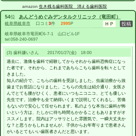
amazon
生き残る歯科医院 消える歯科医院
54
位
あんどうめぐみデンタルクリニック（竜田町）
岐阜県岐阜市
口コミ
3
件
2995
P
岐阜県岐阜市竜田町6-7-1 山口ビル1F
tel:
058-240-0697
(3) 歯科嫌いさん 2017/01/27(金) 18:00
過去に、激痛を歯科で経験してからそれから歯科恐怖症になっ
た者です。それから、これまであちらこちら歯科を転々として
きました。
知人の紹介で、こちらの歯科を受診しました。虫歯治療から抜
歯までお世話になりました。こちらの先生は紹介通り、女医さ
んでとても腰がひくく、患者にいつもニコニコ、とても優しい
先生です。治療中も全て納得いくまで説明してくれるし、苦痛
もないので安心して任せられます。私のような本当に歯科が怖
いという方は、たしかに待ち時間もかかることもありますがオ
ススメします。院内はアッサリとした雰囲気で、一瞬大丈夫か
な？と思うかもしれませんが、子供からお年寄りまで患者さん
がいるとてもいい歯医者さんだと思います。