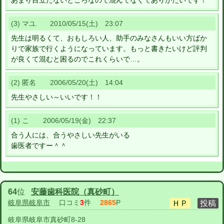
あまり目立たないところなので混んでなくてありがたいです！
(3) マユ 2010/05/15(土) 23:07
先生は明るくて、おもしろい人、助手のみなさんもいい方ばか
りで家族で行くようになっています。もっと書きたいけど評判
が良くて混むと困るのでこれくらいで…。
(2) 匿名 2006/05/20(土) 14:04
先生やさしい～いいです！！
(1) こ 2006/05/19(金) 22:37
合う人には、合うやさしい先生がいる
歯医者ですー＾＾
64
位
安藤歯科医院（真砂町）
岐阜県岐阜市
口コミ
3
件
2865
P
岐阜県岐阜市真砂町8-28