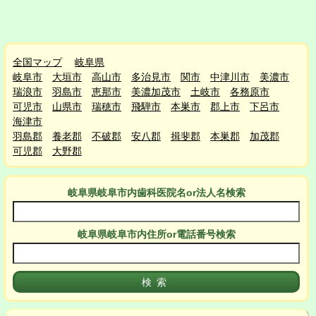
全国マップ
岐阜県
岐阜市
大垣市
高山市
多治見市
関市
中津川市
美濃市
瑞浪市
羽島市
恵那市
美濃加茂市
土岐市
各務原市
可児市
山県市
瑞穂市
飛騨市
本巣市
郡上市
下呂市
海津市
羽島郡
養老郡
不破郡
安八郡
揖斐郡
本巣郡
加茂郡
可児郡
大野郡
岐阜県岐阜市
内
歯科医院名or法人名検索
岐阜県岐阜市
内
住所or電話番号検索