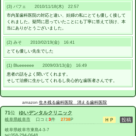
(3) パフェ 2010/11/18(木) 22:57
市内某歯科医院の対応と違い、妊婦の私にとても優しく接して
くれました。疑問に思っていたことにも丁寧に答えて頂け、本
当にありがとうございました。
(2) みそ 2010/02/19(金) 16:41
とても優しい先生でした
(1) Blueeeeee 2009/03/13(金) 16:49
患者の話をよく聞いてくれます。
そして治療に生かしてくれるし良心的な歯医者さんです。
amazon
生き残る歯科医院 消える歯科医院
71
位
ゆいデンタルクリニック
岐阜県岐阜市
口コミ
3
件
2738
P
岐阜県岐阜市東島4-3-7
tel:
058-294-0648