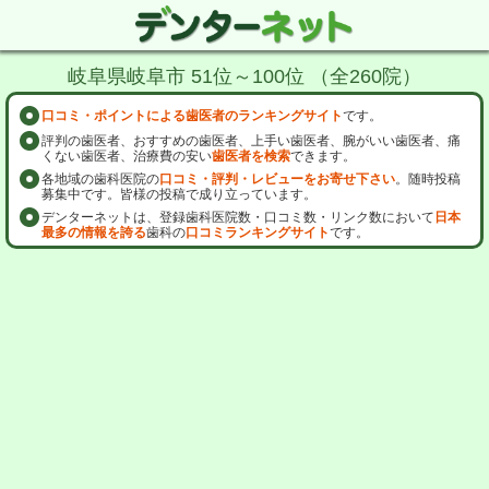
岐阜県岐阜市 51位～100位 （全260院）
口コミ・ポイントによる歯医者のランキングサイト
です。
評判の歯医者、おすすめの歯医者、上手い歯医者、腕がいい歯医者、痛
くない歯医者、治療費の安い
歯医者を検索
できます。
各地域の歯科医院の
口コミ・評判・レビューをお寄せ下さい
。随時投稿
募集中です。皆様の投稿で成り立っています。
デンターネットは、登録歯科医院数・口コミ数・リンク数において
日本
最多の情報を誇る
歯科の
口コミランキングサイト
です。