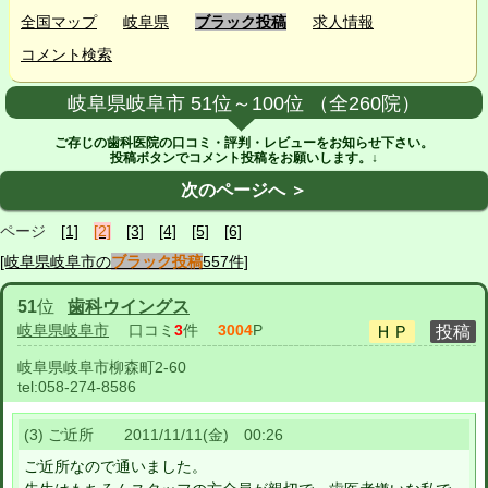
全国マップ
岐阜県
ブラック投稿
求人情報
コメント検索
岐阜県岐阜市 51位～100位 （全260院）
ご存じの歯科医院の口コミ・評判・レビューをお知らせ下さい。
投稿ボタンでコメント投稿をお願いします。↓
次のページへ ＞
ページ
[1]
[2]
[3]
[4]
[5]
[6]
[岐阜県岐阜市の
ブラック投稿
557件]
51
位
歯科ウイングス
岐阜県岐阜市
口コミ
3
件
3004
P
岐阜県岐阜市柳森町2-60
tel:
058-274-8586
(3) ご近所 2011/11/11(金) 00:26
ご近所なので通いました。