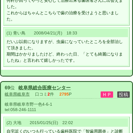
何軒か回ってやっと安心して治療出来る歯医者さんに出会えま
した。
これからはちゃんとこちらで歯の治療を受けようと思いまし
た。
(1) 青い鳥 2008/04/21(月) 18:33
だいぶ以前になりますが、虫歯になっていたところを全部治し
て頂きました。
期間はかかりましたけど、終わった日、「とても綺麗になりま
したね」と言われて嬉しかったです。
69
位
岐阜県総合医療センター
岐阜県岐阜市
口コミ
2
件
2795
P
岐阜県岐阜市野一色4-6-1
tel:
058-246-1111
(2) 大地 2015/01/25(日) 22:02
自宅近くのいつも行っている歯科医院で「智歯周囲炎」と診断