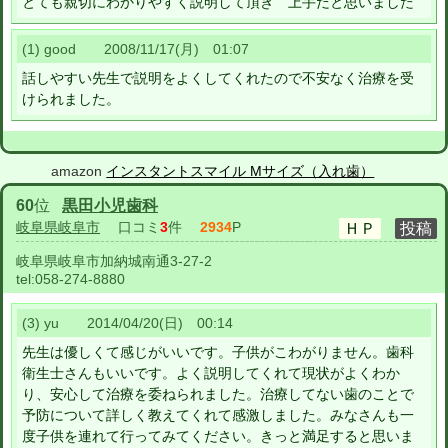
とても親切にわかりやすく説明して頂き 上手だと思いました
(1) good 2008/11/17(月) 01:07
話しやすい先生で説明をよくしてくれたので不安なく治療を受
けられました。
amazon
インスタントスマイル Mサイズ（入れ歯）
60
位
黒田小児歯科
岐阜県岐阜市
口コミ
3
件
2934
P
岐阜県岐阜市加納城南通3-27-2
tel:
058-274-8880
(3) yu 2014/04/20(日) 00:14
先生は優しくて感じがいいです。子供がこわがりません。歯科
衛生士さんもいいです。よく説明してくれて現状がよくわか
り、安心して治療を委ねられました。治療してない歯のことで
予防について詳しく教えてくれて感激しました。みなさんも一
度子供を連れて行ってみてください。きっと満足すると思いま