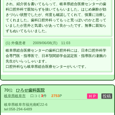
され、紹介状を書いてもらって、岐阜県総合医療センターの歯
科口腔外科で親知らずを抜いてもらいました。はじめ麻酔が効
きづらい状態でしたが、何度も確認してくれて、慎重に治療し
てくれました。歯科口腔外科ってもっと荒っぽいのかと思って
いましたが意外と気遣いがあって良かったです。無事に親知ら
ずもぬいてもらいました。
(1) 外傷患者 2009/06/08(月) 11:03
岐阜県総合医療センターの歯科口腔外科には、日本口腔外科学
会専門医・指導医で、日本顎関節学会認定医・指導医の凄腕の
先生がいらっしゃいます。
口腔外科なら岐阜県総合医療センターがいいです。
70
位
ひろせ歯科医院
岐阜県岐阜市
口コミ
3
件
2753
P
岐阜県岐阜市福光南町22-6
tel:
058-294-6489